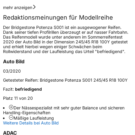
Geschwindigkeitsindex
W
mehr anzeigen
Redaktionsmeinungen für Modellreihe
Höchstgeschwindigkeit
270 km/h
Der Bridgestone Potenza S001 ist ein ausgewogener Reifen.
Lastindex
98
Dank seiner tiefen Profilrillen überzeugt er auf nasser Fahrbahn.
Das Reifenmodell wurde unter anderem im Sommerreifentest
2020 der Auto Bild in der Dimension 245/45 R18 100Y getestet
Höchstlast
750 kg
und erhielt hierbei wegen einiger Schwächen beim
Rollwiderstand und der Laufleistung das Urteil "befriedigend".
Gewicht (in kg)
12,583 kg
Auto Bild
Generelle Merkmale
03/2020
Fahrzeugtyp
PKW
Getesteter Reifen:
Bridgestone Potenza S001 245/45 R18 100Y
Verwendung
Sommerreifen
Fazit:
befriedigend
Modellname
Potenza S001
Platz 11 von 20
Fahrzeugart
PKW & SUV
Der Nässespezialist mit sehr guter Balance und sicheren
Handling-Eigenschaften
Mäßige Laufleistung
Weitere Details bei Auto Bild
Weitere Eigenschaften
ADAC