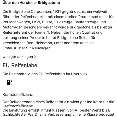
Fahrzeugklasse
C1
Über den Hersteller Bridgestone
Die Bridgestone Corporation, 1931 gegründet, ist ein weltweit
3PMSF / Schneeflockensymbol / Alpine-Symbol
Nein
führender Reifenhersteller mit einem breiten Produktsortiment für
Personenwagen, LKW, Busse, Flugzeuge, Baufahrzeuge und
Eisgrip
Nein
Motorräder. Besonders bekannt wurde Bridgestone als beliebter
Reifenlieferant der Formel 1. Neben der hohen Qualität und
EPREL ID
381627
Leistung seiner Produkte bietet Bridgestone Reifen für
verschiedene Bedürfnisse an, unter anderem auch als
Allgemeine Produktsicherheit (GPSR)
Erstausrüster für Neuwagen.
Herstellerkontakt
BRIDGESTONE EU NV/SA, Via del Fosso del
weniger anzeigen
Salceto 13/15 00128 Rome Italien,
market.surveillance@bridgestone.eu
EU Reifenlabel
Die Bestandteile des EU Reifenlabels im Überblick
Kraftstoffeffizienz
Der Rollwiderstand eines Reifens ist ein wichtiger Indikator für die
Kraftstoffeffizienz.
Die Einstufung erfolgt in fünf Klassen: von A (bester Wert) bis E
(schlechtester Wert). Eine Verbesserung um eine Klasse bedeutet