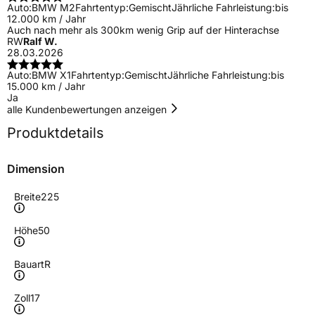
Auto:
BMW M2
Fahrtentyp:
Gemischt
Jährliche Fahrleistung:
bis
12.000 km / Jahr
Auch nach mehr als 300km wenig Grip auf der Hinterachse
RW
Ralf W.
28.03.2026
Auto:
BMW X1
Fahrtentyp:
Gemischt
Jährliche Fahrleistung:
bis
15.000 km / Jahr
Ja
alle Kundenbewertungen anzeigen
Produktdetails
Dimension
Breite
225
Höhe
50
Bauart
R
Zoll
17