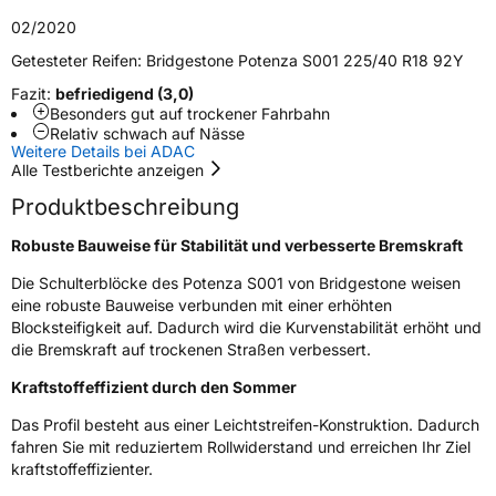
Schlauchtyp
TL
02/2020
Zustand
Neureifen
Getesteter Reifen:
Bridgestone Potenza S001 225/40 R18 92Y
Fazit:
befriedigend (3,0)
Verstärkt
XL
Besonders gut auf trockener Fahrbahn
Relativ schwach auf Nässe
Weitere Details bei ADAC
Runflat
RFT
Alle Testberichte anzeigen
Produktbeschreibung
Empfohlen für BMW
*
Robuste Bauweise für Stabilität und verbesserte Bremskraft
EU Label
Die Schulterblöcke des Potenza S001 von Bridgestone weisen
Effizienz
C
eine robuste Bauweise verbunden mit einer erhöhten
Blocksteifigkeit auf. Dadurch wird die Kurvenstabilität erhöht und
die Bremskraft auf trockenen Straßen verbessert.
Nasshaftung
B
Kraftstoffeffizient durch den Sommer
Rollgeräusch (Klasse)
B
Das Profil besteht aus einer Leichtstreifen-Konstruktion. Dadurch
fahren Sie mit reduziertem Rollwiderstand und erreichen Ihr Ziel
Rollgeräusch (dB)
70
kraftstoffeffizienter.