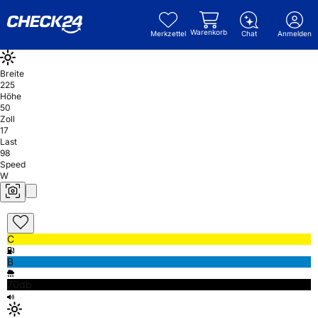
Warenkorb
Merkzettel
Chat
Anmelden
Breite
225
Höhe
50
Zoll
17
Last
98
Speed
W
C
B
70db