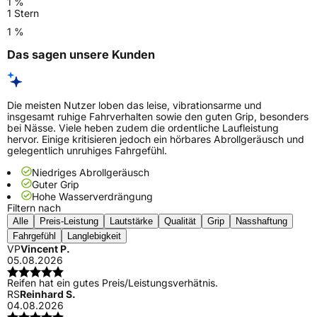
1 %
1 Stern
1 %
Das sagen unsere Kunden
Die meisten Nutzer loben das leise, vibrationsarme und
insgesamt ruhige Fahrverhalten sowie den guten Grip, besonders
bei Nässe. Viele heben zudem die ordentliche Laufleistung
hervor. Einige kritisieren jedoch ein hörbares Abrollgeräusch und
gelegentlich unruhiges Fahrgefühl.
Niedriges Abrollgeräusch
Guter Grip
Hohe Wasserverdrängung
Filtern nach
Alle
Preis-Leistung
Lautstärke
Qualität
Grip
Nasshaftung
Fahrgefühl
Langlebigkeit
VP
Vincent P.
05.08.2026
Reifen hat ein gutes Preis/Leistungsverhätnis.
RS
Reinhard S.
04.08.2026