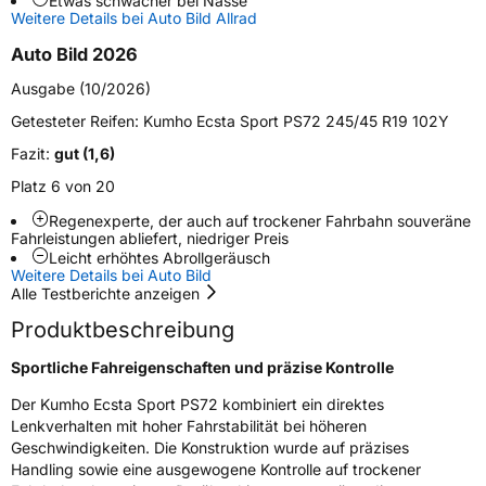
Etwas schwächer bei Nässe
Zustand
Neureifen
Weitere Details bei Auto Bild Allrad
Auto Bild 2026
Verstärkt
XL
Ausgabe (10/2026)
Getesteter Reifen:
Kumho Ecsta Sport PS72 245/45 R19 102Y
EU Label
Fazit:
gut (1,6)
Effizienz
C
Platz 6 von 20
Regenexperte, der auch auf trockener Fahrbahn souveräne
Nasshaftung
A
Fahrleistungen abliefert, niedriger Preis
Leicht erhöhtes Abrollgeräusch
Rollgeräusch (Klasse)
B
Weitere Details bei Auto Bild
Alle Testberichte anzeigen
Rollgeräusch (dB)
72
Produktbeschreibung
Fahrzeugklasse
C1
Sportliche Fahreigenschaften und präzise Kontrolle
Der Kumho Ecsta Sport PS72 kombiniert ein direktes
3PMSF / Schneeflockensymbol / Alpine-Symbol
Nein
Lenkverhalten mit hoher Fahrstabilität bei höheren
Geschwindigkeiten. Die Konstruktion wurde auf präzises
EPREL ID
2111020
Handling sowie eine ausgewogene Kontrolle auf trockener