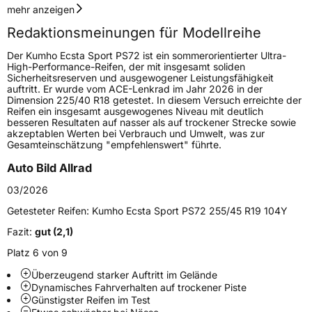
Geschwindigkeitsindex
Y
mehr anzeigen
Redaktionsmeinungen für Modellreihe
Höchstgeschwindigkeit
300 km/h
Der Kumho Ecsta Sport PS72 ist ein sommerorientierter Ultra-
Lastindex
98
High-Performance-Reifen, der mit insgesamt soliden
Sicherheitsreserven und ausgewogener Leistungsfähigkeit
auftritt. Er wurde vom ACE-Lenkrad im Jahr 2026 in der
Höchstlast
750 kg
Dimension 225/40 R18 getestet. In diesem Versuch erreichte der
Reifen ein insgesamt ausgewogenes Niveau mit deutlich
besseren Resultaten auf nasser als auf trockener Strecke sowie
Generelle Merkmale
akzeptablen Werten bei Verbrauch und Umwelt, was zur
Gesamteinschätzung "empfehlenswert" führte.
Fahrzeugtyp
PKW
Auto Bild Allrad
Verwendung
Sommerreifen
03/2026
Modellname
Ecsta Sport PS72
Getesteter Reifen:
Kumho Ecsta Sport PS72 255/45 R19 104Y
Fahrzeugart
PKW & SUV
Fazit:
gut (2,1)
Platz 6 von 9
Weitere Eigenschaften
Überzeugend starker Auftritt im Gelände
Schlauchtyp
TL
Dynamisches Fahrverhalten auf trockener Piste
Günstigster Reifen im Test