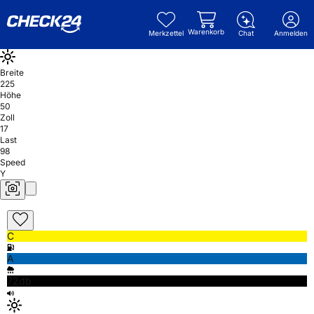
Warenkorb
Merkzettel
Chat
Anmelden
Breite
225
Höhe
50
Zoll
17
Last
98
Speed
Y
C
A
72db