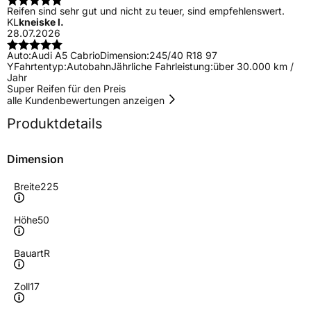
Reifen sind sehr gut und nicht zu teuer, sind empfehlenswert.
KL
kneiske l.
28.07.2026
Auto:
Audi A5 Cabrio
Dimension:
245/40 R18 97
Y
Fahrtentyp:
Autobahn
Jährliche Fahrleistung:
über 30.000 km /
Jahr
Super Reifen für den Preis
alle Kundenbewertungen anzeigen
Produktdetails
Dimension
Breite
225
Höhe
50
Bauart
R
Zoll
17