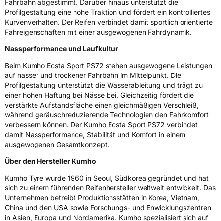
Fahrbahn abgestimmt. Darüber hinaus unterstützt die
Allgemeine Produktsicherheit (GPSR)
Profilgestaltung eine hohe Traktion und fördert ein kontrolliertes
Kurvenverhalten. Der Reifen verbindet damit sportlich orientierte
Herstellerkontakt
Kumho Tire Europe GmbH, KUMHO TIRE
Fahreigenschaften mit einer ausgewogenen Fahrdynamik.
EUROPE GmbH Strahlenberger Str. 110-112
D-63067 Offenbach Germany, kumhotire.de,
Nassperformance und Laufkultur
technik@kumhotire.de
Beim Kumho Ecsta Sport PS72 stehen ausgewogene Leistungen
auf nasser und trockener Fahrbahn im Mittelpunkt. Die
Profilgestaltung unterstützt die Wasserableitung und trägt zu
einer hohen Haftung bei Nässe bei. Gleichzeitig fördert die
verstärkte Aufstandsfläche einen gleichmäßigen Verschleiß,
während geräuschreduzierende Technologien den Fahrkomfort
verbessern können. Der Kumho Ecsta Sport PS72 verbindet
damit Nassperformance, Stabilität und Komfort in einem
ausgewogenen Gesamtkonzept.
Über den Hersteller Kumho
Kumho Tyre wurde 1960 in Seoul, Südkorea gegründet und hat
sich zu einem führenden Reifenhersteller weltweit entwickelt. Das
Unternehmen betreibt Produktionsstätten in Korea, Vietnam,
China und den USA sowie Forschungs- und Enwicklungszentren
in Asien, Europa und Nordamerika. Kumho spezialisiert sich auf