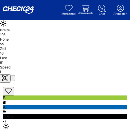
Warenkorb
Merkzettel
Chat
Anmelden
Breite
195
Höhe
55
Zoll
16
Last
91
Speed
H
B
A
70db