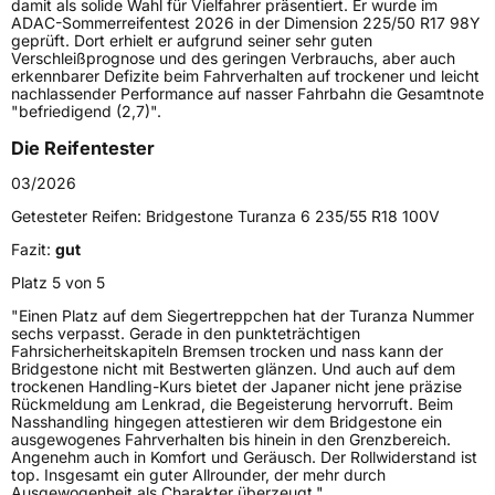
damit als solide Wahl für Vielfahrer präsentiert. Er wurde im
ADAC-Sommerreifentest 2026 in der Dimension 225/50 R17 98Y
Höchstlast
615 kg
geprüft. Dort erhielt er aufgrund seiner sehr guten
Verschleißprognose und des geringen Verbrauchs, aber auch
erkennbarer Defizite beim Fahrverhalten auf trockener und leicht
Generelle Merkmale
nachlassender Performance auf nasser Fahrbahn die Gesamtnote
"befriedigend (2,7)".
Fahrzeugtyp
PKW
Die Reifentester
Verwendung
Sommerreifen
03/2026
Modellname
Turanza 6
Getesteter Reifen:
Bridgestone Turanza 6 235/55 R18 100V
Fahrzeugart
PKW & SUV
Fazit:
gut
Platz 5 von 5
Weitere Eigenschaften
"Einen Platz auf dem Siegertreppchen hat der Turanza Nummer
sechs verpasst. Gerade in den punkteträchtigen
Zustand
Neureifen
Fahrsicherheitskapiteln Bremsen trocken und nass kann der
Bridgestone nicht mit Bestwerten glänzen. Und auch auf dem
trockenen Handling-Kurs bietet der Japaner nicht jene präzise
Verstärkt
XL
Rückmeldung am Lenkrad, die Begeisterung hervorruft. Beim
Nasshandling hingegen attestieren wir dem Bridgestone ein
ausgewogenes Fahrverhalten bis hinein in den Grenzbereich.
EU Label
Angenehm auch in Komfort und Geräusch. Der Rollwiderstand ist
top. Insgesamt ein guter Allrounder, der mehr durch
Ausgewogenheit als Charakter überzeugt."