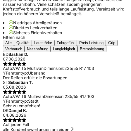
nasser Fahrbahn. Viele schätzen zudem geringeren
Kraftstoffverbrauch und teils lange Laufleistung. Vereinzelt wird
jedoch ein höherer Verschleiß bemängelt.
Niedriges Abrollgeräusch
Direktes Lenkverhalten
Sicheres Einlenkverhalten
Filtern nach
Alle
Qualität
Lautstärke
Fahrgefühl
Preis-Leistung
Grip
Verbrauch
Nasshaftung
Langlebigkeit
Bremsleistung
BD
Bastian D.
07.08.2026
Auto:
VW T5 Multivan
Dimension:
235/55 R17 103
Y
Fahrtentyp:
Überland
Der Reifen erfüllt die Erwartungen
ST
Sebastian T.
05.08.2026
Auto:
VW T6 Multivan
Dimension:
235/55 R17 103
Y
Fahrtentyp:
Stadt
Sehr zu empfehlen!
DK
Danijel K.
04.08.2026
Auf jeden Fall
alle Kundenbewertungen anzeigen