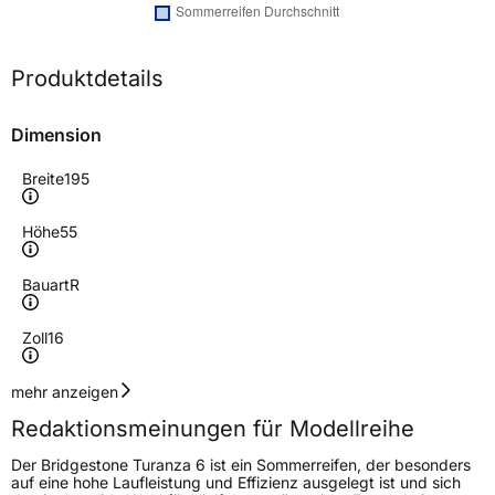
Produktdetails
Dimension
Breite
195
Höhe
55
Bauart
R
Zoll
16
Geschwindigkeitsindex
H
mehr anzeigen
Redaktionsmeinungen für Modellreihe
Höchstgeschwindigkeit
210 km/h
Der Bridgestone Turanza 6 ist ein Sommerreifen, der besonders
Lastindex
91
auf eine hohe Laufleistung und Effizienz ausgelegt ist und sich