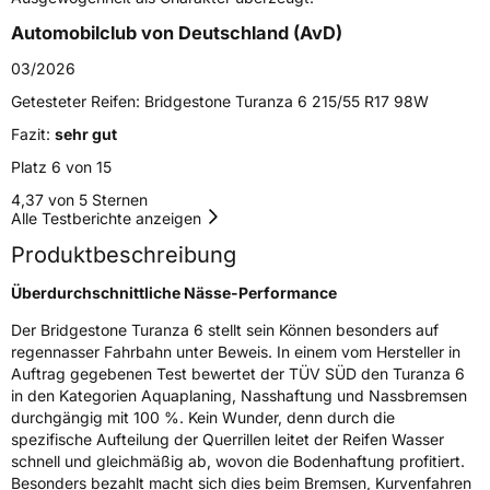
Effizienz
B
Automobilclub von Deutschland (AvD)
Nasshaftung
A
03/2026
Getesteter Reifen:
Bridgestone Turanza 6 215/55 R17 98W
Rollgeräusch (Klasse)
B
Fazit:
sehr gut
Rollgeräusch (dB)
70
Platz 6 von 15
Fahrzeugklasse
C1
4,37 von 5 Sternen
Alle Testberichte anzeigen
EPREL ID
500846
Produktbeschreibung
Allgemeine Produktsicherheit (GPSR)
Überdurchschnittliche Nässe-Performance
Der Bridgestone Turanza 6 stellt sein Können besonders auf
Herstellerkontakt
BRIDGESTONE EU NV/SA, Via del Fosso del
Salceto 13/15 00128 Rome Italien,
regennasser Fahrbahn unter Beweis. In einem vom Hersteller in
market.surveillance@bridgestone.eu
Auftrag gegebenen Test bewertet der TÜV SÜD den Turanza 6
in den Kategorien Aquaplaning, Nasshaftung und Nassbremsen
durchgängig mit 100 %. Kein Wunder, denn durch die
spezifische Aufteilung der Querrillen leitet der Reifen Wasser
schnell und gleichmäßig ab, wovon die Bodenhaftung profitiert.
Besonders bezahlt macht sich dies beim Bremsen, Kurvenfahren