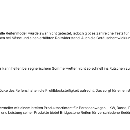
ielle Reifenmodell wurde zwar nicht getestet, jedoch gibt es zahlreiche Tests f
en bei Nässe und einen erhöhten Rollwiderstand. Auch die Geräuschentwicklung
Er kann helfen bei regnerischem Sommerwetter nicht so schnell ins Rutschen zu
cke des Reifens halten die Profilblocksteifigkeit aufrecht. Das sorgt für einen
enhersteller mit einem breiten Produktsortiment für Personenwagen, LKW, Buss
ät und Leistung seiner Produkte bietet Bridgestone Reifen für verschiedene Bed