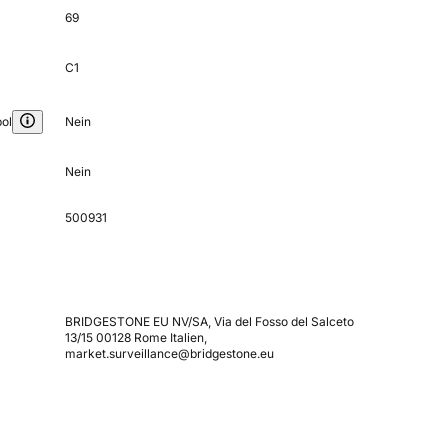
69
C1
ol
Nein
Nein
500931
BRIDGESTONE EU NV/SA, Via del Fosso del Salceto
13/15 00128 Rome Italien,
market.surveillance@bridgestone.eu