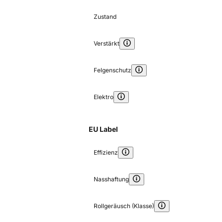
Zustand
Verstärkt
Felgenschutz
Elektro
EU Label
Effizienz
Nasshaftung
Rollgeräusch (Klasse)