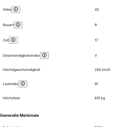
Höhe
45
Bauart
R
Zoll
17
Geschwindigkeitsindex
V
Höchstgeschwindigkeit
240 km/h
Lastindex
91
Höchstlast
615 kg
Generelle Merkmale