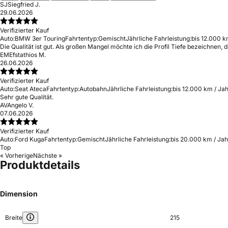
SJ
Siegfried J.
29.06.2026
Verifizierter Kauf
Auto:
BMW 3er Touring
Fahrtentyp:
Gemischt
Jährliche Fahrleistung:
bis 12.000 k
Die Qualität ist gut. Als großen Mangel möchte ich die Profil Tiefe bezeichnen
EM
Efstathios M.
26.06.2026
Verifizierter Kauf
Auto:
Seat Ateca
Fahrtentyp:
Autobahn
Jährliche Fahrleistung:
bis 12.000 km / Ja
Sehr gute Qualität.
AV
Angelo V.
07.06.2026
Verifizierter Kauf
Auto:
Ford Kuga
Fahrtentyp:
Gemischt
Jährliche Fahrleistung:
bis 20.000 km / Jah
Top
« Vorherige
Nächste »
Produktdetails
Dimension
Breite
215