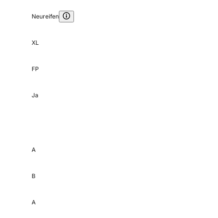
Neureifen
XL
FP
Ja
A
B
A