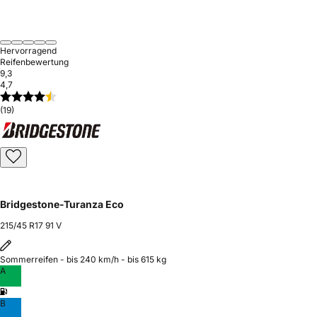
Hervorragend
Reifenbewertung
9,3
4,7
(19)
Bridgestone-Turanza Eco
215/45 R17 91 V
Sommerreifen - bis 240 km/h - bis 615 kg
A
B