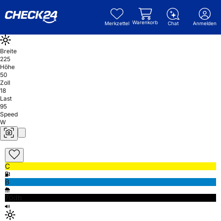
Warenkorb
Merkzettel
Chat
Anmelden
Breite
225
Höhe
50
Zoll
18
Last
95
Speed
W
C
B
70db