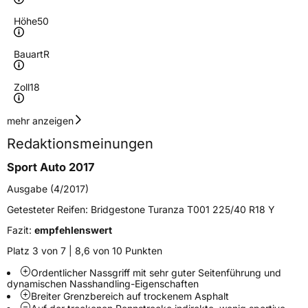
Höhe
50
Bauart
R
Zoll
18
Geschwindigkeitsindex
W
mehr anzeigen
Redaktionsmeinungen
Höchstgeschwindigkeit
270 km/h
Sport Auto 2017
Lastindex
95
Ausgabe (4/2017)
Höchstlast
690 kg
Getesteter Reifen:
Bridgestone Turanza T001 225/40 R18 Y
Gewicht (in kg)
12,742 kg
Fazit:
empfehlenswert
Platz 3 von 7 | 8,6 von 10 Punkten
Generelle Merkmale
Ordentlicher Nassgriff mit sehr guter Seitenführung und
Fahrzeugtyp
PKW
dynamischen Nasshandling-Eigenschaften
Breiter Grenzbereich auf trockenem Asphalt
Verwendung
Sommerreifen