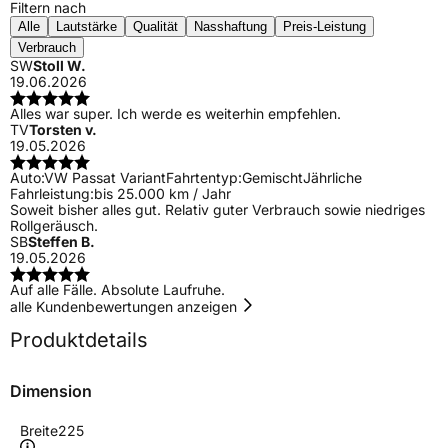
Filtern nach
Alle
Lautstärke
Qualität
Nasshaftung
Preis-Leistung
Verbrauch
SW
Stoll W.
19.06.2026
Alles war super. Ich werde es weiterhin empfehlen.
TV
Torsten v.
19.05.2026
Auto:
VW Passat Variant
Fahrtentyp:
Gemischt
Jährliche
Fahrleistung:
bis 25.000 km / Jahr
Soweit bisher alles gut. Relativ guter Verbrauch sowie niedriges
Rollgeräusch.
SB
Steffen B.
19.05.2026
Auf alle Fälle. Absolute Laufruhe.
alle Kundenbewertungen anzeigen
Produktdetails
Dimension
Breite
225