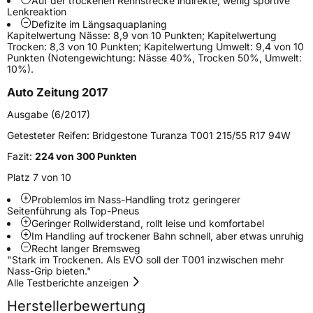
Auf der trockenen Rennstrecke indirekte, wenig sportive
Lenkreaktion
Modellname
Turanza T001
Defizite im Längsaquaplaning
Kapitelwertung Nässe: 8,9 von 10 Punkten; Kapitelwertung
Fahrzeugart
PKW & SUV
Trocken: 8,3 von 10 Punkten; Kapitelwertung Umwelt: 9,4 von 10
Punkten (Notengewichtung: Nässe 40%, Trocken 50%, Umwelt:
10%).
Weitere Eigenschaften
Auto Zeitung 2017
Schlauchtyp
TL
Ausgabe (6/2017)
Getesteter Reifen:
Bridgestone Turanza T001 215/55 R17 94W
Zustand
Neureifen
Fazit:
224 von 300 Punkten
Runflat
RFT
Platz 7 von 10
Problemlos im Nass-Handling trotz geringerer
Empfohlen für BMW
*
Seitenführung als Top-Pneus
Geringer Rollwiderstand, rollt leise und komfortabel
EU Label
Im Handling auf trockener Bahn schnell, aber etwas unruhig
Recht langer Bremsweg
"Stark im Trockenen. Als EVO soll der T001 inzwischen mehr
Effizienz
C
Nass-Grip bieten."
Alle Testberichte anzeigen
Nasshaftung
B
Herstellerbewertung