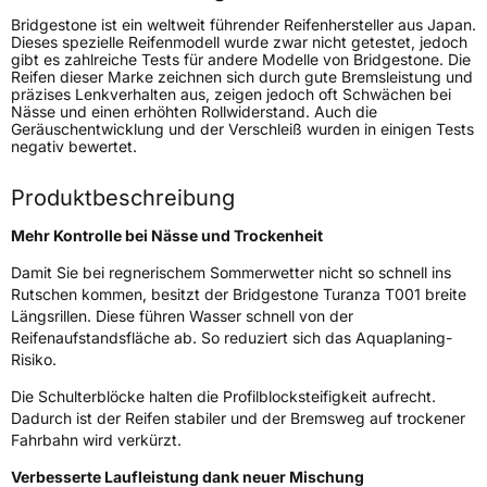
Bridgestone ist ein weltweit führender Reifenhersteller aus Japan.
Rollgeräusch (Klasse)
B
Dieses spezielle Reifenmodell wurde zwar nicht getestet, jedoch
gibt es zahlreiche Tests für andere Modelle von Bridgestone. Die
Reifen dieser Marke zeichnen sich durch gute Bremsleistung und
Rollgeräusch (dB)
70
präzises Lenkverhalten aus, zeigen jedoch oft Schwächen bei
Nässe und einen erhöhten Rollwiderstand. Auch die
Fahrzeugklasse
C1
Geräuschentwicklung und der Verschleiß wurden in einigen Tests
negativ bewertet.
3PMSF / Schneeflockensymbol / Alpine-Symbol
Nein
Produktbeschreibung
Eisgrip
Nein
Mehr Kontrolle bei Nässe und Trockenheit
EPREL ID
381647
Damit Sie bei regnerischem Sommerwetter nicht so schnell ins
Allgemeine Produktsicherheit (GPSR)
Rutschen kommen, besitzt der Bridgestone Turanza T001 breite
Längsrillen. Diese führen Wasser schnell von der
Herstellerkontakt
BRIDGESTONE EU NV/SA, Via del Fosso del
Reifenaufstandsfläche ab. So reduziert sich das Aquaplaning-
Salceto 13/15 00128 Rome Italien,
Risiko.
market.surveillance@bridgestone.eu
Die Schulterblöcke halten die Profilblocksteifigkeit aufrecht.
Dadurch ist der Reifen stabiler und der Bremsweg auf trockener
Fahrbahn wird verkürzt.
Verbesserte Laufleistung dank neuer Mischung