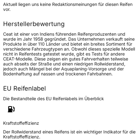
Aktuell liegen uns keine Redaktionsmeinungen für diesen Reifen
Lastindex
81
vor.
Höchstlast
462 kg
Herstellerbewertung
Ceat ist einer von Indiens führenden Reifenproduzenten und
Generelle Merkmale
wurde im Jahr 1958 gegründet. Das Unternehmen verkauft seine
Produkte in über 110 Länder und bietet ein breites Sortiment für
Fahrzeugtyp
PKW
verschiedene Fahrzeugtypen an. Obwohl dieses spezielle Modell
nicht in Reifentests getestet wurde, gibt es Tests für andere
Verwendung
Sommerreifen
CEAT-Modelle. Diese zeigen ein gutes Fahrverhalten teilweise
auch abseits der Straße und einen niedrigen Rollwiderstand,
Modellname
EcoDrive
jedoch auch Mängel bei der Aquaplaning-Vorsorge und der
Bodenhaftung auf nassen und trockenen Fahrbahnen.
Fahrzeugart
PKW & SUV
EU Reifenlabel
Weitere Eigenschaften
Die Bestandteile des EU Reifenlabels im Überblick
Schlauchtyp
TL
Zustand
Neureifen
Kraftstoffeffizienz
Der Rollwiderstand eines Reifens ist ein wichtiger Indikator für die
Kraftstoffeffizienz.