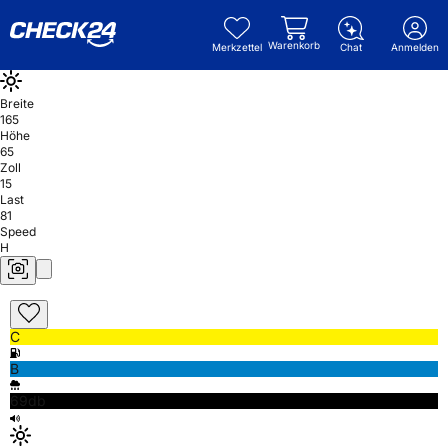
Warenkorb
Merkzettel
Chat
Anmelden
Breite
165
Höhe
65
Zoll
15
Last
81
Speed
H
C
B
69db