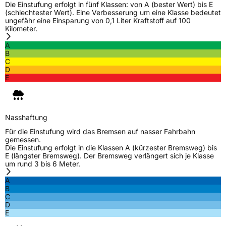
EU Label
Die Einstufung erfolgt in fünf Klassen: von A (bester Wert) bis E
(schlechtester Wert). Eine Verbesserung um eine Klasse bedeutet
ungefähr eine Einsparung von 0,1 Liter Kraftstoff auf 100
Effizienz
C
Kilometer.
A
Nasshaftung
B
B
C
D
Rollgeräusch (Klasse)
B
E
Rollgeräusch (dB)
69
Fahrzeugklasse
C1
Nasshaftung
Für die Einstufung wird das Bremsen auf nasser Fahrbahn
3PMSF / Schneeflockensymbol / Alpine-Symbol
Nein
gemessen.
Die Einstufung erfolgt in die Klassen A (kürzester Bremsweg) bis
E (längster Bremsweg). Der Bremsweg verlängert sich je Klasse
EPREL ID
578332
um rund 3 bis 6 Meter.
Allgemeine Produktsicherheit (GPSR)
A
B
C
Herstellerkontakt
CEAT LTD, Kurhessenstr 15 64546
D
Moerfelden Walldorf Deutschland,
E
jagdish.makwana@ceat.com