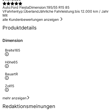
Auto:
Ford Fiesta
Dimension:
195/55 R15 85
V
Fahrtentyp:
Überland
Jährliche Fahrleistung:
bis 12.000 km / Jahr
Mit
alle Kundenbewertungen anzeigen
Produktdetails
Dimension
Breite
165
Höhe
65
Bauart
R
Zoll
15
Geschwindigkeitsindex
H
mehr anzeigen
Redaktionsmeinungen
Höchstgeschwindigkeit
210 km/h