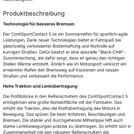
Rollgeräusch (Klasse)
B
Produktbeschreibung
Rollgeräusch (dB)
72
Technologie für besseres Bremsen
Fahrzeugklasse
C1
Der ContiSportContact 5 ist ein Sommerreifen für sportlich-agile
3PMSF / Schneeflockensymbol / Alpine-Symbol
Nein
Leistungen. Dank neuer Technologien bietet er Fahrspaß bei
gleichzeitig verbesserter Bodenhaftung und Kontrolle auf
kurvigen Straßen. Dafür besitzt er eine spezielle "Black-Chilli"-
Eisgrip
Nein
Gummimischung, die dafür sorgt, dass an genau den richtigen
EPREL ID
483325
Stellen Wärme entsteht. Ähnlich wie im Motorsport verkürzt ein
erwärmter Reifen den Bremsweg auf trockenen und nassen
Allgemeine Produktsicherheit (GPSR)
Straßen und verbessert die Performance.
Hohe Traktion und Lenkübertragung
Herstellerkontakt
Continental Reifen Deutschland GmbH
Continental-Plaza 1 30173 Hannover
Die Profilblöcke in den Reifenschultern des ContiSportContact 5
Deutschland,
customerservice_tires@conti.de
ermöglichen eine große Kontaktfläche mit der Fahrbahn. Das
erhöht die Traktion, also die Kraftübertragung des Motors in
Bewegung. Das spüren Sie beim Anfahren, Beschleunigen und
Bremsen. Die stabile und durchgehende Mittelrippe hilft auch
starke Lenkbewegungen präzise zu übertragen. So erhöht sich in
Zusammenarbeit mit den robusten Reifenschultern die