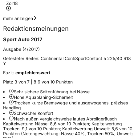
Zoll
18
Geschwindigkeitsindex
Y
mehr anzeigen
Redaktionsmeinungen
Höchstgeschwindigkeit
300 km/h
Sport Auto 2017
Lastindex
95
Ausgabe (4/2017)
Höchstlast
690 kg
Getesteter Reifen:
Continental ContiSportContact 5 225/40 R18
Y
Gewicht (in kg)
12 kg
Fazit:
empfehlenswert
Generelle Merkmale
Platz 3 von 7 | 8,6 von 10 Punkten
Fahrzeugtyp
PKW
Sehr sichere Seitenführung bei Nässe
Hohe Aquaplaning-Sicherheit
Verwendung
Sommerreifen
Trocken kurze Bremswege und ausgewogenes, präzises
Handling
Modellname
ContiSportContact 5
Schwacher Komfort
Nach außen vergleichsweise lautes Abrollgeräusch
Fahrzeugart
PKW & SUV
Kapitelwertung Nässe: 8,6 von 10 Punkten; Kapitelwertung
Trocken: 9,1 von 10 Punkten; Kapitelwertung Umwelt: 5,6 von 10
Punkten (Notengewichtung: Nässe 40%, Trocken 50%, Umwelt:
Weitere Eigenschaften