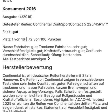
10%).
Konsument 2016
Schlauchtyp
TL
Ausgabe (4/2016)
Zustand
Neureifen
Getesteter Reifen:
Continental ContiSportContact 5 225/45R17 Y
Fazit:
gut
Verstärkt
XL
Platz 1 von 16 | 72 von 100 Punkten
Felgenschutz
FR
Nasse Fahrbahn: gut; Trockene Fahrbahn: sehr gut;
Verschleißfestigkeit: gut; Kraftstoffverbrauch: gut; Geräusch:
durchschnittlich; Schnelllaufprüfung: bestanden.
Runflat
SSR
Alle Testberichte anzeigen
Herstellerbewertung
Empfohlen für Mercedes
MOE
Continental ist ein deutscher Reifenhersteller mit Sitz in
EU Label
Hannover. Die Reifen von Continental zeigen in verschiedenen
Tests eine sehr hohe Qualität mit guten Fahreigenschaften auf
trockener und nasser Fahrbahn, kurzen Bremswegen und
Effizienz
C
sicherer Aquaplaning-Vorsorge. Falls Schwächen festgestellt
wurden so eher leichte in Bezug auf Rollgeräusche und
Kraftstoffeffizienz. Besonderes Highlight: Im ADAC-Abriebtest
Nasshaftung
B
2025 erreichten die Reifen von Continental den dritten Platz und
zeigen damit ein starkes Statement zur Verschleißfestigkeit und
Nachhaltigkeit.