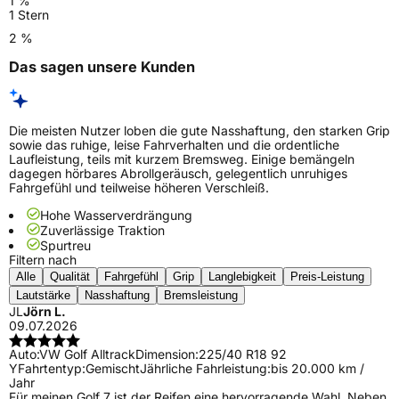
1 %
1 Stern
2 %
Das sagen unsere Kunden
Die meisten Nutzer loben die gute Nasshaftung, den starken Grip
sowie das ruhige, leise Fahrverhalten und die ordentliche
Laufleistung, teils mit kurzem Bremsweg. Einige bemängeln
dagegen hörbares Abrollgeräusch, gelegentlich unruhiges
Fahrgefühl und teilweise höheren Verschleiß.
Hohe Wasserverdrängung
Zuverlässige Traktion
Spurtreu
Filtern nach
Alle
Qualität
Fahrgefühl
Grip
Langlebigkeit
Preis-Leistung
Lautstärke
Nasshaftung
Bremsleistung
JL
Jörn L.
09.07.2026
Auto:
VW Golf Alltrack
Dimension:
225/40 R18 92
Y
Fahrtentyp:
Gemischt
Jährliche Fahrleistung:
bis 20.000 km /
Jahr
Für meinen Golf 7 ist der Reifen eine hervorragende Wahl. Neben