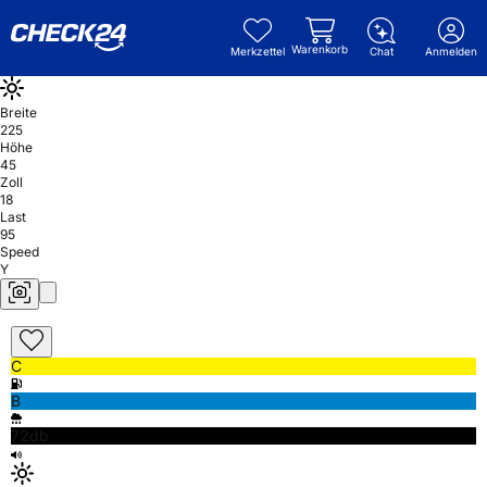
Warenkorb
Merkzettel
Chat
Anmelden
Breite
225
Höhe
45
Zoll
18
Last
95
Speed
Y
C
B
72db