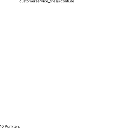
customerservice_tires@conti.de
 10 Punkten.