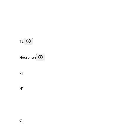
TL
Neureifen
XL
N1
C