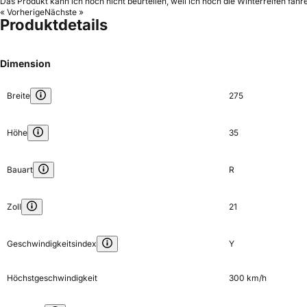
Das Produkt kann ich noch nicht beurteilen, weil ich noch die Winterreifen fahre
« Vorherige
Nächste »
Produktdetails
Dimension
Breite
275
Höhe
35
Bauart
R
Zoll
21
Geschwindigkeitsindex
Y
Höchstgeschwindigkeit
300 km/h