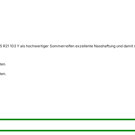
5 R21 103 Y als hochwertiger Sommerreifen exzellente Nasshaftung und damit m
ten.
ten.