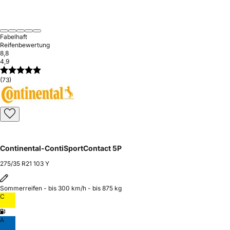
Fabelhaft
Reifenbewertung
8,8
4,9
(73)
Continental-ContiSportContact 5P
275/35 R21 103 Y
Sommerreifen - bis 300 km/h - bis 875 kg
C
A