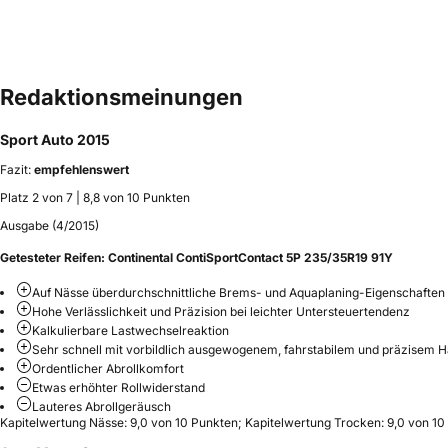
Redaktionsmeinungen
Sport Auto 2015
Fazit:
empfehlenswert
Platz 2 von 7 | 8,8 von 10 Punkten
Ausgabe (4/2015)
Getesteter Reifen:
Continental ContiSportContact 5P 235/35R19 91Y
Auf Nässe überdurchschnittliche Brems- und Aquaplaning-Eigenschaften
Hohe Verlässlichkeit und Präzision bei leichter Untersteuertendenz
Kalkulierbare Lastwechselreaktion
Sehr schnell mit vorbildlich ausgewogenem, fahrstabilem und präzisem H
Ordentlicher Abrollkomfort
Etwas erhöhter Rollwiderstand
Lauteres Abrollgeräusch
Kapitelwertung Nässe: 9,0 von 10 Punkten; Kapitelwertung Trocken: 9,0 von 1