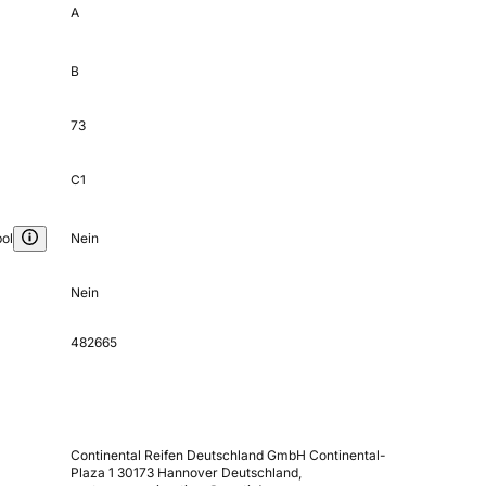
A
B
73
C1
ol
Nein
Nein
482665
Continental Reifen Deutschland GmbH Continental-
Plaza 1 30173 Hannover Deutschland,