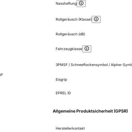
Nasshaftung
Rollgeräusch (Klasse)
Rollgeräusch (dB)
Fahrzeugklasse
3PMSF / Schneeflockensymbol / Alpine-Symb
5P
Eisgrip
EPREL ID
Allgemeine Produktsicherheit (GPSR)
Herstellerkontakt