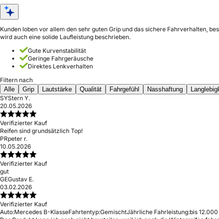
Kunden loben vor allem den sehr guten Grip und das sichere Fahrverhalten, bes
wird auch eine solide Laufleistung beschrieben.
Gute Kurvenstabilität
Geringe Fahrgeräusche
Direktes Lenkverhalten
Filtern nach
Alle
Grip
Lautstärke
Qualität
Fahrgefühl
Nasshaftung
Langlebig
SY
Stern Y.
20.05.2026
Verifizierter Kauf
Reifen sind grundsätzlich Top!
PR
peter r.
10.05.2026
Verifizierter Kauf
gut
GE
Gustav E.
03.02.2026
Verifizierter Kauf
Auto:
Mercedes B-Klasse
Fahrtentyp:
Gemischt
Jährliche Fahrleistung:
bis 12.000