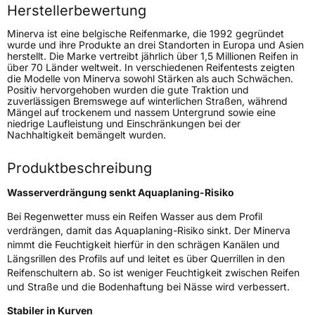
Höchstlast
875 kg
Herstellerbewertung
Gewicht (in kg)
14 kg
Minerva ist eine belgische Reifenmarke, die 1992 gegründet
wurde und ihre Produkte an drei Standorten in Europa und Asien
herstellt. Die Marke vertreibt jährlich über 1,5 Millionen Reifen in
Generelle Merkmale
über 70 Länder weltweit. In verschiedenen Reifentests zeigten
die Modelle von Minerva sowohl Stärken als auch Schwächen.
Fahrzeugtyp
SUV
Positiv hervorgehoben wurden die gute Traktion und
zuverlässigen Bremswege auf winterlichen Straßen, während
Verwendung
Sommerreifen
Mängel auf trockenem und nassem Untergrund sowie eine
niedrige Laufleistung und Einschränkungen bei der
Modellname
Ecospeed SUV
Nachhaltigkeit bemängelt wurden.
Fahrzeugart
PKW & SUV
Produktbeschreibung
Weitere Eigenschaften
Wasserverdrängung senkt Aquaplaning-Risiko
Bei Regenwetter muss ein Reifen Wasser aus dem Profil
Schlauchtyp
TL
verdrängen, damit das Aquaplaning-Risiko sinkt. Der Minerva
nimmt die Feuchtigkeit hierfür in den schrägen Kanälen und
Zustand
Neureifen
Längsrillen des Profils auf und leitet es über Querrillen in den
Reifenschultern ab. So ist weniger Feuchtigkeit zwischen Reifen
Verstärkt
XL
und Straße und die Bodenhaftung bei Nässe wird verbessert.
Stabiler in Kurven