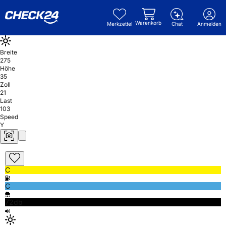
Warenkorb
Merkzettel
Chat
Anmelden
Breite
275
Höhe
35
Zoll
21
Last
103
Speed
Y
C
C
72db