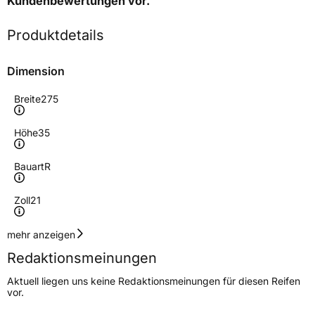
Kundenbewertungen
vor.
Produktdetails
Dimension
Breite
275
Höhe
35
Bauart
R
Zoll
21
Geschwindigkeitsindex
Y
mehr anzeigen
Redaktionsmeinungen
Höchstgeschwindigkeit
300 km/h
Aktuell liegen uns keine Redaktionsmeinungen für diesen Reifen
Lastindex
103
vor.