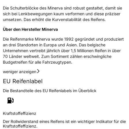
EU Label
Die Schulterblöcke des Minerva sind robust gestaltet, damit sie
sich bei Lenkbewegungen kaum verformen und diese präziser
Effizienz
C
umsetzen. Das erhöht die Kurvenstabilität des Reifens.
Über den Hersteller Minerva
Nasshaftung
C
Die Reifenmarke Minerva wurde 1992 gegründet und produziert
Rollgeräusch (Klasse)
B
an drei Standorten in Europa und Asien. Das belgische
Unternehmen vertreibt jährlich über 1,5 Millionen Reifen in über
70 Länder weltweit. Zum Sortiment zählen erschwingliche
Rollgeräusch (dB)
72
Budgetreifen für alle Fahrzeugtypen.
Fahrzeugklasse
C1
weniger anzeigen
EU Reifenlabel
3PMSF / Schneeflockensymbol / Alpine-Symbol
Nein
Die Bestandteile des EU Reifenlabels im Überblick
EPREL ID
1128994
Allgemeine Produktsicherheit (GPSR)
Kraftstoffeffizienz
Herstellerkontakt
Deldo Autobanden NV, Essensteenweg 113
Der Rollwiderstand eines Reifens ist ein wichtiger Indikator für die
2930 Brasschaat, compliance@deldo.com
Kraftstoffeffizienz.