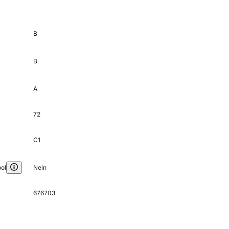
B
B
A
72
C1
ol
Nein
676703