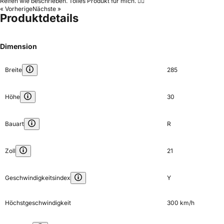
Reifen wie beschrieben. Tolles Produkt für mich. 👍🏻
« Vorherige
Nächste »
Produktdetails
Dimension
Breite
285
Höhe
30
Bauart
R
Zoll
21
Geschwindigkeitsindex
Y
Höchstgeschwindigkeit
300 km/h