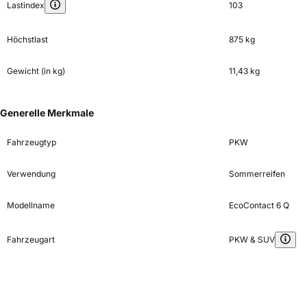
Lastindex
103
Höchstlast
875 kg
Gewicht (in kg)
11,43 kg
Generelle Merkmale
Fahrzeugtyp
PKW
Verwendung
Sommerreifen
Modellname
EcoContact 6 Q
Fahrzeugart
PKW & SUV