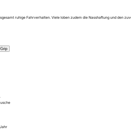
 insgesamt ruhige Fahrverhalten. Viele loben zudem die Nasshaftung und den z
Grip
r
räusche
 Jahr