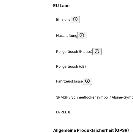
EU Label
Effizienz
Nasshaftung
Rollgeräusch (Klasse)
Rollgeräusch (dB)
Fahrzeugklasse
3PMSF / Schneeflockensymbol / Alpine-Symb
EPREL ID
Allgemeine Produktsicherheit (GPSR)