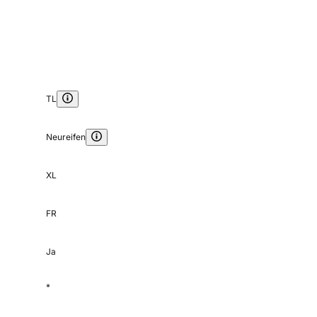
TL
Neureifen
XL
FR
Ja
*