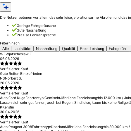
Die Nutzer betonen vor allem das sehr leise, vibrationsarme Abrollen und das
Geringe Fahrgeräusche
Gute Nasshaftung
Präzise Lenkansprache
Filtern nach
Alle
Lautstärke
Nasshaftung
Qualität
Preis-Leistung
Fahrgefühl
WF
Wjatscheslaw F.
06.06.2026
Verifizierter Kauf
Gute Reifen Bin zufrieden
NS
Norbert S.
20.05.2026
Verifizierter Kauf
Auto:
Ford Kuga
Fahrtentyp:
Gemischt
Jährliche Fahrleistung:
bis 12.000 km / Jah
Lassen sich sehr gut fahren, auch bei Regen. Sind leise, kaum bis keine Rollge
K
Kerstin
30.04.2026
Verifizierter Kauf
Auto:
Peugeot 3008
Fahrtentyp:
Überland
Jährliche Fahrleistung:
bis 30.000 km /