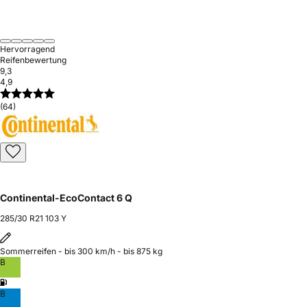
Hervorragend
Reifenbewertung
9,3
4,9
(64)
Continental-EcoContact 6 Q
285/30 R21 103 Y
Sommerreifen - bis 300 km/h - bis 875 kg
B
B