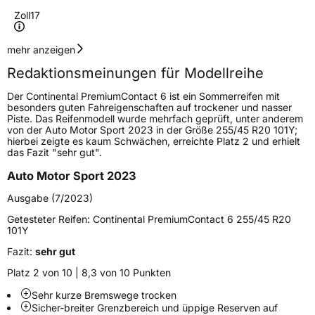
Zoll
17
Geschwindigkeitsindex
W
mehr anzeigen
Redaktionsmeinungen für Modellreihe
Höchstgeschwindigkeit
270 km/h
Der Continental PremiumContact 6 ist ein Sommerreifen mit
Lastindex
94
besonders guten Fahreigenschaften auf trockener und nasser
Piste. Das Reifenmodell wurde mehrfach geprüft, unter anderem
von der Auto Motor Sport 2023 in der Größe 255/45 R20 101Y;
Höchstlast
670 kg
hierbei zeigte es kaum Schwächen, erreichte Platz 2 und erhielt
das Fazit "sehr gut".
Gewicht (in kg)
9,85 kg
Auto Motor Sport 2023
Generelle Merkmale
Ausgabe (7/2023)
Fahrzeugtyp
PKW
Getesteter Reifen:
Continental PremiumContact 6 255/45 R20
101Y
Verwendung
Sommerreifen
Fazit:
sehr gut
Modellname
PremiumContact 6
Platz 2 von 10 | 8,3 von 10 Punkten
Fahrzeugart
PKW & SUV
Sehr kurze Bremswege trocken
Sicher-breiter Grenzbereich und üppige Reserven auf