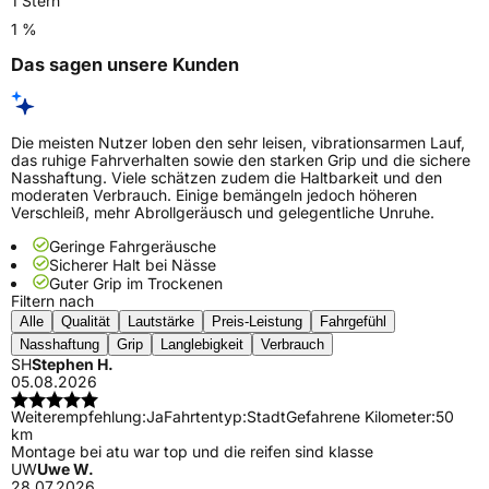
1 Stern
1 %
Das sagen unsere Kunden
Die meisten Nutzer loben den sehr leisen, vibrationsarmen Lauf,
das ruhige Fahrverhalten sowie den starken Grip und die sichere
Nasshaftung. Viele schätzen zudem die Haltbarkeit und den
moderaten Verbrauch. Einige bemängeln jedoch höheren
Verschleiß, mehr Abrollgeräusch und gelegentliche Unruhe.
Geringe Fahrgeräusche
Sicherer Halt bei Nässe
Guter Grip im Trockenen
Filtern nach
Alle
Qualität
Lautstärke
Preis-Leistung
Fahrgefühl
Nasshaftung
Grip
Langlebigkeit
Verbrauch
SH
Stephen H.
05.08.2026
Weiterempfehlung:
Ja
Fahrtentyp:
Stadt
Gefahrene Kilometer:
50
km
Montage bei atu war top und die reifen sind klasse
UW
Uwe W.
28.07.2026