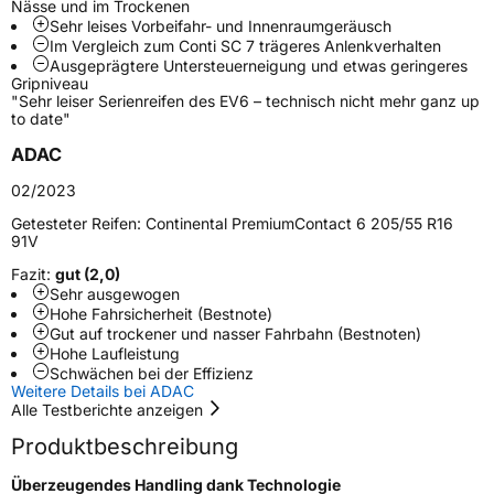
Nässe und im Trockenen
Weitere Eigenschaften
Sehr leises Vorbeifahr- und Innenraumgeräusch
Im Vergleich zum Conti SC 7 trägeres Anlenkverhalten
Schlauchtyp
TL
Ausgeprägtere Untersteuerneigung und etwas geringeres
Gripniveau
"Sehr leiser Serienreifen des EV6 – technisch nicht mehr ganz up
Zustand
Neureifen
to date"
ADAC
Felgenschutz
FR
02/2023
Elektro
Ja
Getesteter Reifen:
Continental PremiumContact 6 205/55 R16
91V
Fazit:
gut (2,0)
EU Label
Sehr ausgewogen
Hohe Fahrsicherheit (Bestnote)
Effizienz
C
Gut auf trockener und nasser Fahrbahn (Bestnoten)
Hohe Laufleistung
Schwächen bei der Effizienz
Nasshaftung
A
Weitere Details bei ADAC
Alle Testberichte anzeigen
Rollgeräusch (Klasse)
B
Produktbeschreibung
Rollgeräusch (dB)
71
Überzeugendes Handling dank Technologie