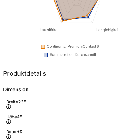
Produktdetails
Dimension
Breite
235
Höhe
45
Bauart
R