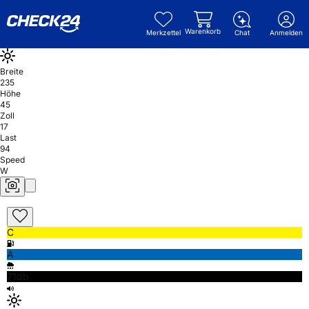
Warenkorb
Merkzettel
Chat
Anmelden
Breite
235
Höhe
45
Zoll
17
Last
94
Speed
W
C
A
71db