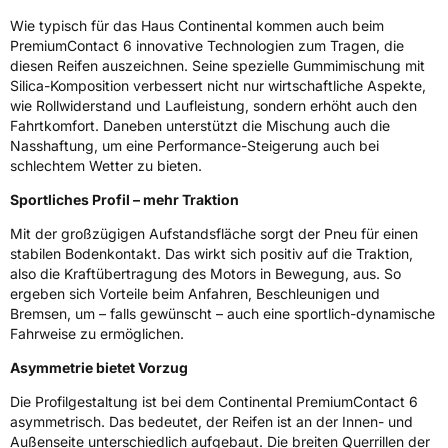
Fahrzeugklasse
C1
Wie typisch für das Haus Continental kommen auch beim
PremiumContact 6 innovative Technologien zum Tragen, die
3PMSF / Schneeflockensymbol / Alpine-Symbol
Nein
diesen Reifen auszeichnen. Seine spezielle Gummimischung mit
Silica-Komposition verbessert nicht nur wirtschaftliche Aspekte,
wie Rollwiderstand und Laufleistung, sondern erhöht auch den
Eisgrip
Nein
Fahrtkomfort. Daneben unterstützt die Mischung auch die
EPREL ID
482053
Nasshaftung, um eine Performance-Steigerung auch bei
schlechtem Wetter zu bieten.
Allgemeine Produktsicherheit (GPSR)
Sportliches Profil – mehr Traktion
Herstellerkontakt
Continental Reifen Deutschland GmbH
Mit der großzügigen Aufstandsfläche sorgt der Pneu für einen
Continental-Plaza 1 30173 Hannover
stabilen Bodenkontakt. Das wirkt sich positiv auf die Traktion,
Deutschland,
customerservice_tires@conti.de
also die Kraftübertragung des Motors in Bewegung, aus. So
ergeben sich Vorteile beim Anfahren, Beschleunigen und
Bremsen, um – falls gewünscht – auch eine sportlich-dynamische
Fahrweise zu ermöglichen.
Asymmetrie bietet Vorzug
Die Profilgestaltung ist bei dem Continental PremiumContact 6
asymmetrisch. Das bedeutet, der Reifen ist an der Innen- und
Außenseite unterschiedlich aufgebaut. Die breiten Querrillen der