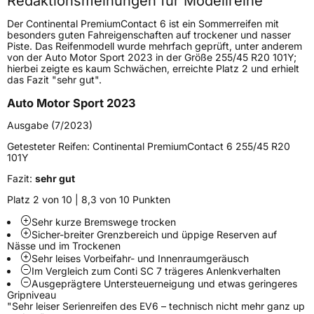
Redaktionsmeinungen für Modellreihe
Höchstgeschwindigkeit
270 km/h
Der Continental PremiumContact 6 ist ein Sommerreifen mit
Lastindex
95
besonders guten Fahreigenschaften auf trockener und nasser
Piste. Das Reifenmodell wurde mehrfach geprüft, unter anderem
von der Auto Motor Sport 2023 in der Größe 255/45 R20 101Y;
Höchstlast
690 kg
hierbei zeigte es kaum Schwächen, erreichte Platz 2 und erhielt
das Fazit "sehr gut".
Gewicht (in kg)
10,24 kg
Auto Motor Sport 2023
Generelle Merkmale
Ausgabe (7/2023)
Fahrzeugtyp
PKW
Getesteter Reifen:
Continental PremiumContact 6 255/45 R20
101Y
Verwendung
Sommerreifen
Fazit:
sehr gut
Modellname
PremiumContact 6
Platz 2 von 10 | 8,3 von 10 Punkten
Fahrzeugart
PKW & SUV
Sehr kurze Bremswege trocken
Sicher-breiter Grenzbereich und üppige Reserven auf
Nässe und im Trockenen
Weitere Eigenschaften
Sehr leises Vorbeifahr- und Innenraumgeräusch
Im Vergleich zum Conti SC 7 trägeres Anlenkverhalten
Schlauchtyp
TL
Ausgeprägtere Untersteuerneigung und etwas geringeres
Gripniveau
"Sehr leiser Serienreifen des EV6 – technisch nicht mehr ganz up
Zustand
Neureifen