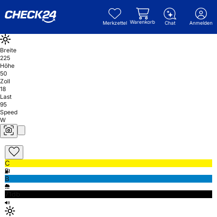
Warenkorb
Merkzettel
Chat
Anmelden
Breite
225
Höhe
50
Zoll
18
Last
95
Speed
W
C
B
71db