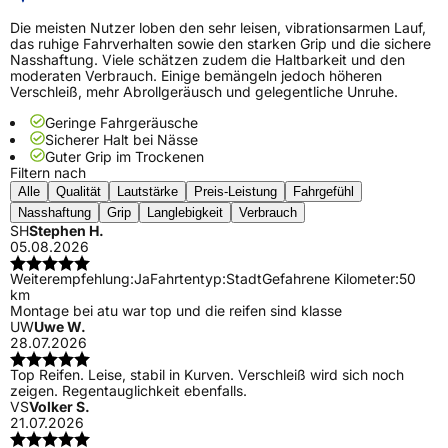
Die meisten Nutzer loben den sehr leisen, vibrationsarmen Lauf,
das ruhige Fahrverhalten sowie den starken Grip und die sichere
Nasshaftung. Viele schätzen zudem die Haltbarkeit und den
moderaten Verbrauch. Einige bemängeln jedoch höheren
Verschleiß, mehr Abrollgeräusch und gelegentliche Unruhe.
Geringe Fahrgeräusche
Sicherer Halt bei Nässe
Guter Grip im Trockenen
Filtern nach
Alle
Qualität
Lautstärke
Preis-Leistung
Fahrgefühl
Nasshaftung
Grip
Langlebigkeit
Verbrauch
SH
Stephen H.
05.08.2026
Weiterempfehlung:
Ja
Fahrtentyp:
Stadt
Gefahrene Kilometer:
50
km
Montage bei atu war top und die reifen sind klasse
UW
Uwe W.
28.07.2026
Top Reifen. Leise, stabil in Kurven. Verschleiß wird sich noch
zeigen. Regentauglichkeit ebenfalls.
VS
Volker S.
21.07.2026