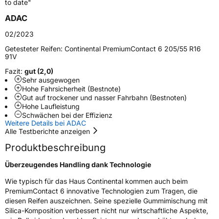
to date"
ADAC
Runflat
SSR
02/2023
Elektro
Ja
Getesteter Reifen:
Continental PremiumContact 6 205/55 R16
91V
Empfohlen für BMW
*
Fazit:
gut (2,0)
Sehr ausgewogen
EU Label
Hohe Fahrsicherheit (Bestnote)
Gut auf trockener und nasser Fahrbahn (Bestnoten)
Hohe Laufleistung
Effizienz
C
Schwächen bei der Effizienz
Weitere Details bei ADAC
Nasshaftung
B
Alle Testberichte anzeigen
Produktbeschreibung
Rollgeräusch (Klasse)
B
Überzeugendes Handling dank Technologie
Rollgeräusch (dB)
71
Wie typisch für das Haus Continental kommen auch beim
PremiumContact 6 innovative Technologien zum Tragen, die
Fahrzeugklasse
C1
diesen Reifen auszeichnen. Seine spezielle Gummimischung mit
Silica-Komposition verbessert nicht nur wirtschaftliche Aspekte,
3PMSF / Schneeflockensymbol / Alpine-Symbol
Nein