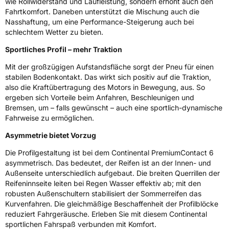
wie Rollwiderstand und Laufleistung, sondern erhöht auch den
Fahrtkomfort. Daneben unterstützt die Mischung auch die
Eisgrip
Nein
Nasshaftung, um eine Performance-Steigerung auch bei
schlechtem Wetter zu bieten.
EPREL ID
482152
Sportliches Profil – mehr Traktion
Allgemeine Produktsicherheit (GPSR)
Mit der großzügigen Aufstandsfläche sorgt der Pneu für einen
stabilen Bodenkontakt. Das wirkt sich positiv auf die Traktion,
Herstellerkontakt
Continental Reifen Deutschland GmbH
Continental-Plaza 1 30173 Hannover
also die Kraftübertragung des Motors in Bewegung, aus. So
Deutschland,
ergeben sich Vorteile beim Anfahren, Beschleunigen und
customerservice_tires@conti.de
Bremsen, um – falls gewünscht – auch eine sportlich-dynamische
Fahrweise zu ermöglichen.
Asymmetrie bietet Vorzug
Die Profilgestaltung ist bei dem Continental PremiumContact 6
asymmetrisch. Das bedeutet, der Reifen ist an der Innen- und
Außenseite unterschiedlich aufgebaut. Die breiten Querrillen der
Reifeninnseite leiten bei Regen Wasser effektiv ab; mit den
robusten Außenschultern stabilisiert der Sommerreifen das
Kurvenfahren. Die gleichmäßige Beschaffenheit der Profilblöcke
reduziert Fahrgeräusche. Erleben Sie mit diesem Continental
sportlichen Fahrspaß verbunden mit Komfort.