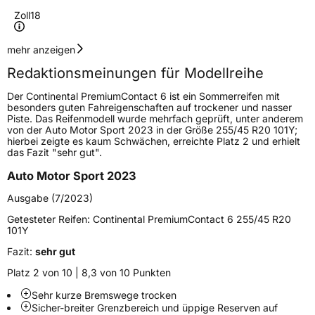
Zoll
18
Geschwindigkeitsindex
V
mehr anzeigen
Redaktionsmeinungen für Modellreihe
Höchstgeschwindigkeit
240 km/h
Der Continental PremiumContact 6 ist ein Sommerreifen mit
Lastindex
95
besonders guten Fahreigenschaften auf trockener und nasser
Piste. Das Reifenmodell wurde mehrfach geprüft, unter anderem
von der Auto Motor Sport 2023 in der Größe 255/45 R20 101Y;
Höchstlast
690 kg
hierbei zeigte es kaum Schwächen, erreichte Platz 2 und erhielt
das Fazit "sehr gut".
Generelle Merkmale
Auto Motor Sport 2023
Fahrzeugtyp
PKW
Ausgabe (7/2023)
Verwendung
Sommerreifen
Getesteter Reifen:
Continental PremiumContact 6 255/45 R20
101Y
Modellname
PremiumContact 6
Fazit:
sehr gut
Fahrzeugart
PKW & SUV
Platz 2 von 10 | 8,3 von 10 Punkten
Sehr kurze Bremswege trocken
Weitere Eigenschaften
Sicher-breiter Grenzbereich und üppige Reserven auf