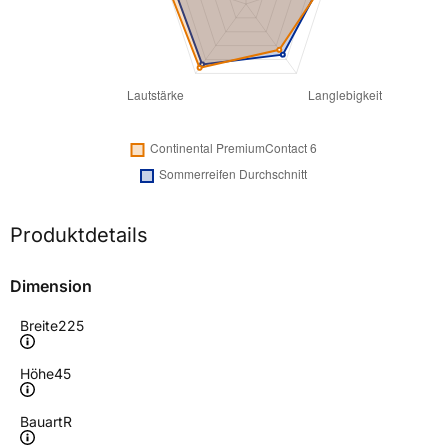
Produktdetails
Dimension
Breite
225
Höhe
45
Bauart
R