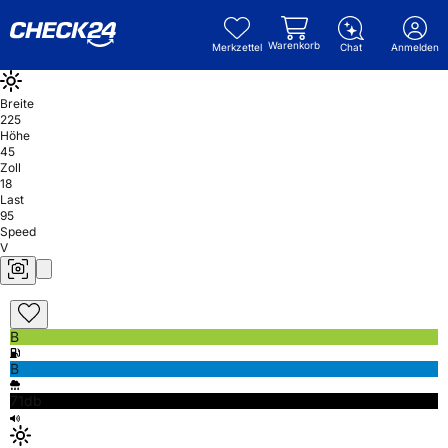
Warenkorb
Merkzettel
Chat
Anmelden
Breite
225
Höhe
45
Zoll
18
Last
95
Speed
V
B
B
71db