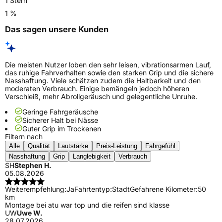
1 Stern
1 %
Das sagen unsere Kunden
Die meisten Nutzer loben den sehr leisen, vibrationsarmen Lauf,
das ruhige Fahrverhalten sowie den starken Grip und die sichere
Nasshaftung. Viele schätzen zudem die Haltbarkeit und den
moderaten Verbrauch. Einige bemängeln jedoch höheren
Verschleiß, mehr Abrollgeräusch und gelegentliche Unruhe.
Geringe Fahrgeräusche
Sicherer Halt bei Nässe
Guter Grip im Trockenen
Filtern nach
Alle
Qualität
Lautstärke
Preis-Leistung
Fahrgefühl
Nasshaftung
Grip
Langlebigkeit
Verbrauch
SH
Stephen H.
05.08.2026
Weiterempfehlung:
Ja
Fahrtentyp:
Stadt
Gefahrene Kilometer:
50
km
Montage bei atu war top und die reifen sind klasse
UW
Uwe W.
28.07.2026