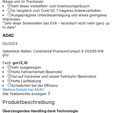
Nässe und im Trockenen
Schlauchtyp
TL
Sehr leises Vorbeifahr- und Innenraumgeräusch
Im Vergleich zum Conti SC 7 trägeres Anlenkverhalten
Ausgeprägtere Untersteuerneigung und etwas geringeres
Zustand
Neureifen
Gripniveau
"Sehr leiser Serienreifen des EV6 – technisch nicht mehr ganz up
to date"
Verstärkt
XL
ADAC
EU Label
02/2023
Getesteter Reifen:
Continental PremiumContact 6 205/55 R16
Effizienz
B
91V
Fazit:
gut (2,0)
Nasshaftung
B
Sehr ausgewogen
Hohe Fahrsicherheit (Bestnote)
Gut auf trockener und nasser Fahrbahn (Bestnoten)
Rollgeräusch (Klasse)
B
Hohe Laufleistung
Schwächen bei der Effizienz
Weitere Details bei ADAC
Rollgeräusch (dB)
71
Alle Testberichte anzeigen
Fahrzeugklasse
C1
Produktbeschreibung
3PMSF / Schneeflockensymbol / Alpine-Symbol
Nein
Überzeugendes Handling dank Technologie