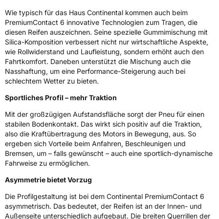
Wie typisch für das Haus Continental kommen auch beim
EPREL ID
1626663
PremiumContact 6 innovative Technologien zum Tragen, die
diesen Reifen auszeichnen. Seine spezielle Gummimischung mit
Allgemeine Produktsicherheit (GPSR)
Silica-Komposition verbessert nicht nur wirtschaftliche Aspekte,
wie Rollwiderstand und Laufleistung, sondern erhöht auch den
Herstellerkontakt
Continental Reifen Deutschland GmbH
Fahrtkomfort. Daneben unterstützt die Mischung auch die
Continental-Plaza 1 30173 Hannover
Nasshaftung, um eine Performance-Steigerung auch bei
Deutschland,
customerservice_tires@conti.de
schlechtem Wetter zu bieten.
Sportliches Profil – mehr Traktion
Mit der großzügigen Aufstandsfläche sorgt der Pneu für einen
stabilen Bodenkontakt. Das wirkt sich positiv auf die Traktion,
also die Kraftübertragung des Motors in Bewegung, aus. So
ergeben sich Vorteile beim Anfahren, Beschleunigen und
Bremsen, um – falls gewünscht – auch eine sportlich-dynamische
Fahrweise zu ermöglichen.
Asymmetrie bietet Vorzug
Die Profilgestaltung ist bei dem Continental PremiumContact 6
asymmetrisch. Das bedeutet, der Reifen ist an der Innen- und
Außenseite unterschiedlich aufgebaut. Die breiten Querrillen der