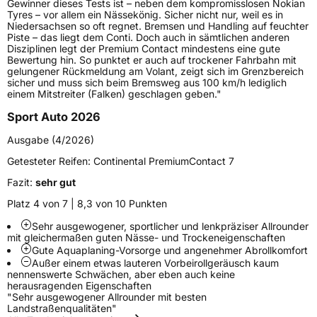
Schlauchtyp
TL
Gewinner dieses Tests ist – neben dem kompromisslosen Nokian
Tyres – vor allem ein Nässekönig. Sicher nicht nur, weil es in
Niedersachsen so oft regnet. Bremsen und Handling auf feuchter
Zustand
Neureifen
Piste – das liegt dem Conti. Doch auch in sämtlichen anderen
Disziplinen legt der Premium Contact mindestens eine gute
Bewertung hin. So punktet er auch auf trockener Fahrbahn mit
Felgenschutz
FR
gelungener Rückmeldung am Volant, zeigt sich im Grenzbereich
sicher und muss sich beim Bremsweg aus 100 km/h lediglich
einem Mitstreiter (Falken) geschlagen geben."
Elektro
Ja
Sport Auto 2026
Ausgabe (4/2026)
EU Label
Getesteter Reifen:
Continental PremiumContact 7
Effizienz
C
Fazit:
sehr gut
Platz 4 von 7 | 8,3 von 10 Punkten
Nasshaftung
A
Sehr ausgewogener, sportlicher und lenkpräziser Allrounder
mit gleichermaßen guten Nässe- und Trockeneigenschaften
Rollgeräusch (Klasse)
B
Gute Aquaplaning-Vorsorge und angenehmer Abrollkomfort
Außer einem etwas lauteren Vorbeirollgeräusch kaum
nennenswerte Schwächen, aber eben auch keine
Rollgeräusch (dB)
71
herausragenden Eigenschaften
"Sehr ausgewogener Allrounder mit besten
Fahrzeugklasse
C1
Landstraßenqualitäten"