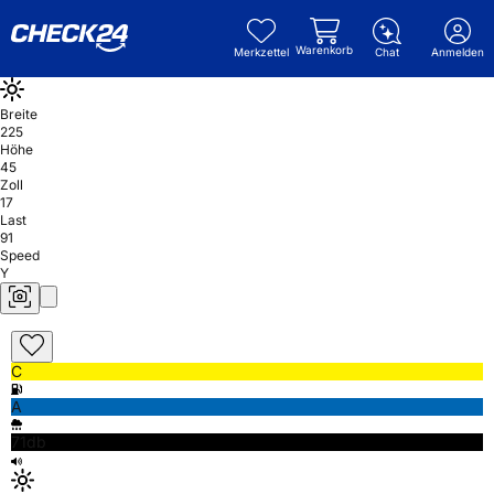
Warenkorb
Merkzettel
Chat
Anmelden
Breite
225
Höhe
45
Zoll
17
Last
91
Speed
Y
C
A
71db