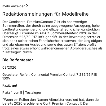
Geschwindigkeitsindex
Y
mehr anzeigen
Redaktionsmeinungen für Modellreihe
Höchstgeschwindigkeit
300 km/h
Der Continental PremiumContact 7 ist ein hochwertiger
Lastindex
91
Sommerreifen, der durch seine ausgewogene Auslegung, hohe
Laufleistungsorientierung und effizienzfreundliche Konstruktion
überzeugt. Er wurde im ADAC-Sommerreifentest 2026 in der
Höchstlast
615 kg
Dimension 225/50 R17 98Y geprüft. In der Bewertung setzte er
sich dank seiner hohen Fahrsicherheitsreserven, der langlebigen
Gewicht (in kg)
9,355 kg
und abriebarmen Auslegung sowie des guten Effizienzprofils
trotz eines etwas erhöht wahrgenommenen Abrollgeräusches als
"Testsieger" durch.
Generelle Merkmale
Die Reifentester
Fahrzeugtyp
PKW
03/2026
Verwendung
Sommerreifen
Getesteter Reifen:
Continental PremiumContact 7 235/55 R18
Modellname
PremiumContact 7
100V
Fahrzeugart
PKW & SUV
Fazit:
gut
Platz 1 von 5 | Testsieger
Weitere Eigenschaften
"Wenn ein Reifen den Namen Altmeister verdient hat, dann der
bereits 2020 erschienene Conti Premium Contact 7. Der