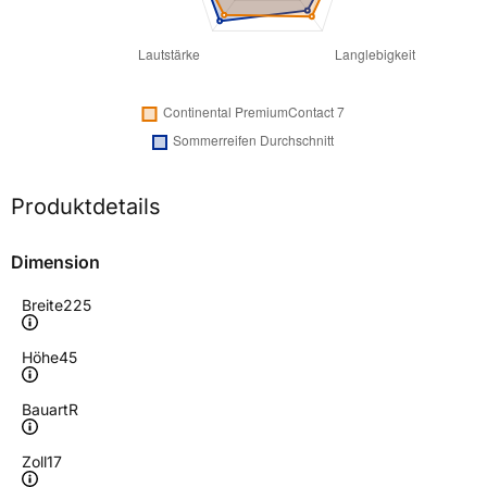
Produktdetails
Dimension
Breite
225
Höhe
45
Bauart
R
Zoll
17