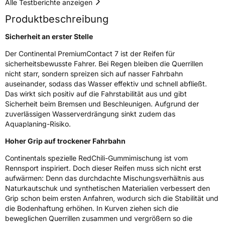
Alle Testberichte anzeigen
3PMSF / Schneeflockensymbol / Alpine-Symbol
Nein
Produktbeschreibung
EPREL ID
843294
Sicherheit an erster Stelle
Der Continental PremiumContact 7 ist der Reifen für
Allgemeine Produktsicherheit (GPSR)
sicherheitsbewusste Fahrer. Bei Regen bleiben die Querrillen
nicht starr, sondern spreizen sich auf nasser Fahrbahn
Herstellerkontakt
Continental Reifen Deutschland GmbH
Continental-Plaza 1 30173 Hannover
auseinander, sodass das Wasser effektiv und schnell abfließt.
Deutschland,
Das wirkt sich positiv auf die Fahrstabilität aus und gibt
customerservice_tires@conti.de
Sicherheit beim Bremsen und Beschleunigen. Aufgrund der
zuverlässigen Wasserverdrängung sinkt zudem das
Aquaplaning-Risiko.
Hoher Grip auf trockener Fahrbahn
Continentals spezielle RedChili-Gummimischung ist vom
Rennsport inspiriert. Doch dieser Reifen muss sich nicht erst
aufwärmen: Denn das durchdachte Mischungsverhältnis aus
Naturkautschuk und synthetischen Materialien verbessert den
Grip schon beim ersten Anfahren, wodurch sich die Stabilität und
die Bodenhaftung erhöhen. In Kurven ziehen sich die
beweglichen Querrillen zusammen und vergrößern so die