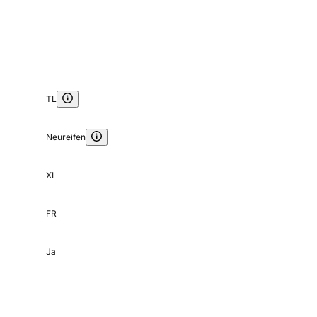
TL
Neureifen
XL
FR
Ja