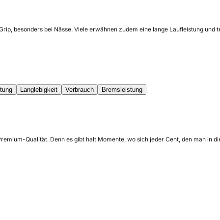
 Grip, besonders bei Nässe. Viele erwähnen zudem eine lange Laufleistung und 
stung
Langlebigkeit
Verbrauch
Bremsleistung
ium-Qualität. Denn es gibt halt Momente, wo sich jeder Cent, den man in die Re