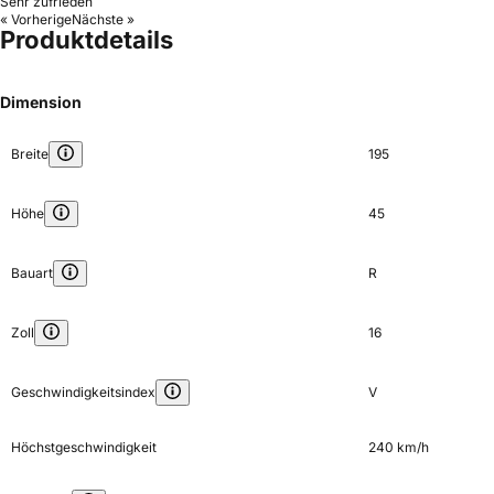
Sehr zufrieden
« Vorherige
Nächste »
Produktdetails
Dimension
Breite
195
Höhe
45
Bauart
R
Zoll
16
Geschwindigkeitsindex
V
Höchstgeschwindigkeit
240 km/h