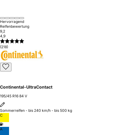
Hervorragend
Reifenbewertung
9,2
4,9
(218)
Continental-UltraContact
195/45 R16 84 V
Sommerreifen - bis 240 km/h - bis 500 kg
C
A