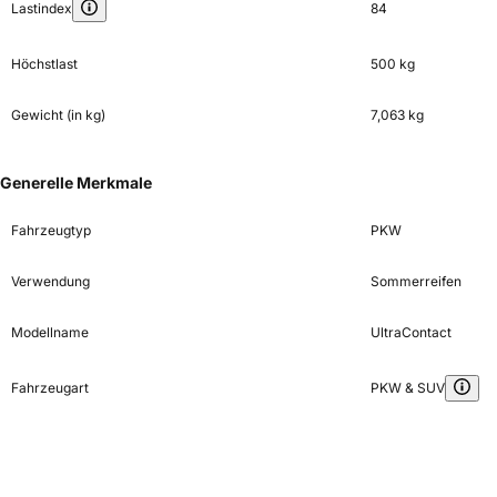
Lastindex
84
Höchstlast
500 kg
Gewicht (in kg)
7,063 kg
Generelle Merkmale
Fahrzeugtyp
PKW
Verwendung
Sommerreifen
Modellname
UltraContact
Fahrzeugart
PKW & SUV