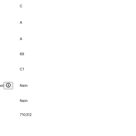
C
A
A
69
C1
ol
Nein
Nein
710312