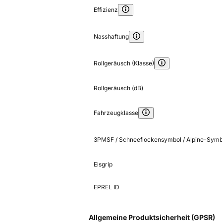
Effizienz
Nasshaftung
Rollgeräusch (Klasse)
Rollgeräusch (dB)
Fahrzeugklasse
3PMSF / Schneeflockensymbol / Alpine-Symb
Eisgrip
EPREL ID
Allgemeine Produktsicherheit (GPSR)