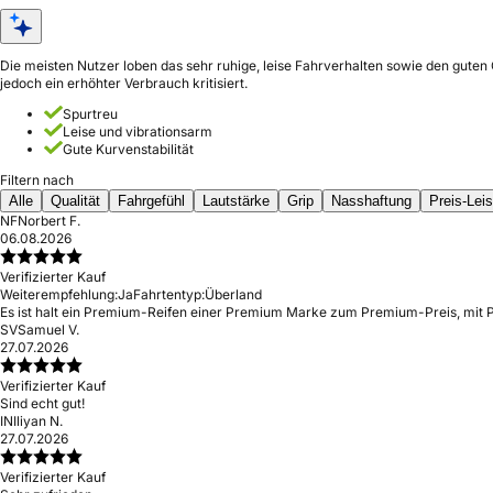
Die meisten Nutzer loben das sehr ruhige, leise Fahrverhalten sowie den guten
jedoch ein erhöhter Verbrauch kritisiert.
Spurtreu
Leise und vibrationsarm
Gute Kurvenstabilität
Filtern nach
Alle
Qualität
Fahrgefühl
Lautstärke
Grip
Nasshaftung
Preis-Lei
NF
Norbert F.
06.08.2026
Verifizierter Kauf
Weiterempfehlung:
Ja
Fahrtentyp:
Überland
Es ist halt ein Premium-Reifen einer Premium Marke zum Premium-Preis, mit Prem
SV
Samuel V.
27.07.2026
Verifizierter Kauf
Sind echt gut!
IN
Iliyan N.
27.07.2026
Verifizierter Kauf