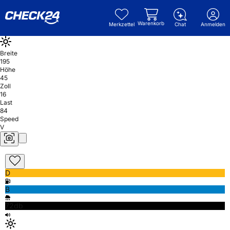
Warenkorb
Merkzettel
Chat
Anmelden
Breite
195
Höhe
45
Zoll
16
Last
84
Speed
V
D
B
72db