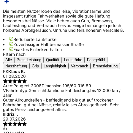
Die meisten Nutzer loben das leise, vibrationsarme und
insgesamt ruhige Fahrverhalten sowie die gute Haftung,
besonders bei Nässe. Viele heben auch Grip, Bremsweg,
Laufleistung und Verbrauch hervor. Einige bemängeln jedoch
hörbares Abrollgeräusch, Unruhe und teils höheren Verschleiß.
Reduzierte Lautstärke
Zuverlässiger Halt bei nasser Straße
Exaktes Einlenkverhalten
Filtern nach
Alle
Preis-Leistung
Qualität
Lautstärke
Fahrgefühl
Nasshaftung
Grip
Langlebigkeit
Verbrauch
Bremsleistung
KK
Klaus K.
01.08.2026
Auto:
Peugeot 2008
Dimension:
195/60 R16 89
V
Fahrtentyp:
Gemischt
Jährliche Fahrleistung:
bis 12.000 km /
Jahr
Guter Allroundreifen - befriedigend bis gut auf trockener
Fahrbahn, gut bei Nässe, relativ leises Abrollgeräusch. Sehr
gutes Preis-Leistungs-Verhältnis.
II
Idriz I.
29.07.2026
👍