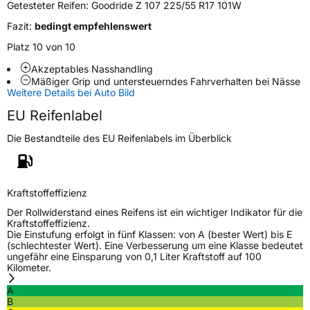
Zustand
Neureifen
Getesteter Reifen:
Goodride Z 107 225/55 R17 101W
Fazit:
bedingt empfehlenswert
Verstärkt
XL
Platz 10 von 10
Felgenschutz
FR
Akzeptables Nasshandling
Mäßiger Grip und untersteuerndes Fahrverhalten bei Nässe
Weitere Details bei Auto Bild
EU Label
EU Reifenlabel
Effizienz
D
Die Bestandteile des EU Reifenlabels im Überblick
Nasshaftung
B
Kraftstoffeffizienz
Rollgeräusch (Klasse)
B
Der Rollwiderstand eines Reifens ist ein wichtiger Indikator für die
Kraftstoffeffizienz.
Die Einstufung erfolgt in fünf Klassen: von A (bester Wert) bis E
Rollgeräusch (dB)
72
(schlechtester Wert). Eine Verbesserung um eine Klasse bedeutet
ungefähr eine Einsparung von 0,1 Liter Kraftstoff auf 100
Fahrzeugklasse
C1
Kilometer.
A
3PMSF / Schneeflockensymbol / Alpine-Symbol
Nein
B