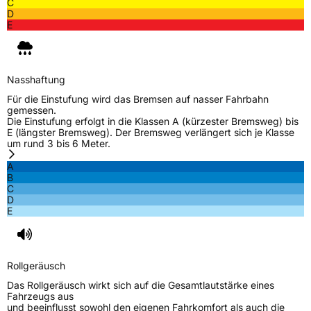
C
D
Eisgrip
Nein
E
EPREL ID
452739
Allgemeine Produktsicherheit (GPSR)
Nasshaftung
Herstellerkontakt
Zhongce Europe GmbH, Hollerithallee 17
Für die Einstufung wird das Bremsen auf nasser Fahrbahn
30419 Hannover Nordrhein-Westfalen
gemessen.
Deutschland, leoliao@zc-rubber.com
Die Einstufung erfolgt in die Klassen A (kürzester Bremsweg) bis
E (längster Bremsweg). Der Bremsweg verlängert sich je Klasse
um rund 3 bis 6 Meter.
A
B
C
D
E
Rollgeräusch
Das Rollgeräusch wirkt sich auf die Gesamtlautstärke eines
Fahrzeugs aus
und beeinflusst sowohl den eigenen Fahrkomfort als auch die