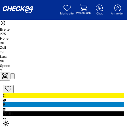
Warenkorb
Merkzettel
Chat
Anmelden
Breite
275
Höhe
30
Zoll
19
Last
96
Speed
Y
C
B
70db