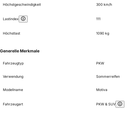
Höchstgeschwindigkeit
300 km/h
Lastindex
111
Höchstlast
1090 kg
Generelle Merkmale
Fahrzeugtyp
PKW
Verwendung
Sommerreifen
Modellname
Motiva
Fahrzeugart
PKW & SUV