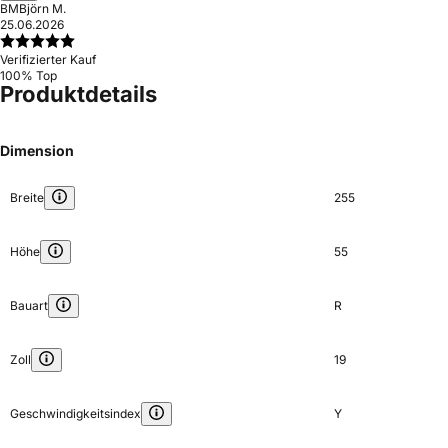
BM
Björn M.
25.06.2026
Verifizierter Kauf
100% Top
Produktdetails
Dimension
Breite
255
Höhe
55
Bauart
R
Zoll
19
Geschwindigkeitsindex
Y