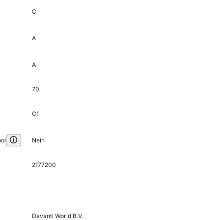
C
A
A
70
C1
ol
Nein
2177200
Davanti World B.V.