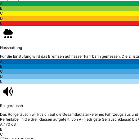
A
B
C
D
E
Nasshaftung
Für die Einstufung wird das Bremsen auf nasser Fahrbahn gemessen.
Die Einst
A
B
C
D
E
Rollgeräusch
Das Rollgeräusch wirkt sich auf die Gesamtlautstärke eines Fahrzeugs aus
und 
Reifenlabel in die drei Klassen aufgeteilt: von A (niedrigste Geräuschklasse) bi
A
/
70
dB
B
C