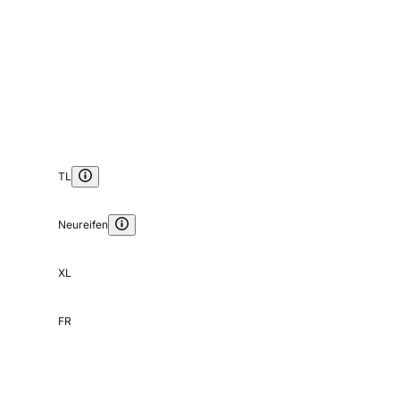
TL
Neureifen
XL
FR