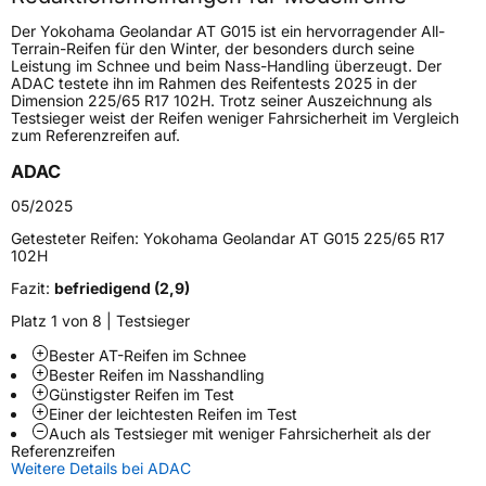
Höchstgeschwindigkeit
210 km/h
Der Yokohama Geolandar AT G015 ist ein hervorragender All-
Lastindex
111
Terrain-Reifen für den Winter, der besonders durch seine
Leistung im Schnee und beim Nass-Handling überzeugt. Der
ADAC testete ihn im Rahmen des Reifentests 2025 in der
Höchstlast
1090 kg
Dimension 225/65 R17 102H. Trotz seiner Auszeichnung als
Testsieger weist der Reifen weniger Fahrsicherheit im Vergleich
zum Referenzreifen auf.
Generelle Merkmale
ADAC
Fahrzeugtyp
SUV
05/2025
Verwendung
Sommerreifen
Getesteter Reifen:
Yokohama Geolandar AT G015 225/65 R17
Modellname
Geolandar AT G015
102H
Fahrzeugart
PKW & SUV
Fazit:
befriedigend (2,9)
Platz 1 von 8 | Testsieger
Weitere Eigenschaften
Bester AT-Reifen im Schnee
Bester Reifen im Nasshandling
Schlauchtyp
TL
Günstigster Reifen im Test
Einer der leichtesten Reifen im Test
Auch als Testsieger mit weniger Fahrsicherheit als der
Zustand
Neureifen
Referenzreifen
Weitere Details bei ADAC