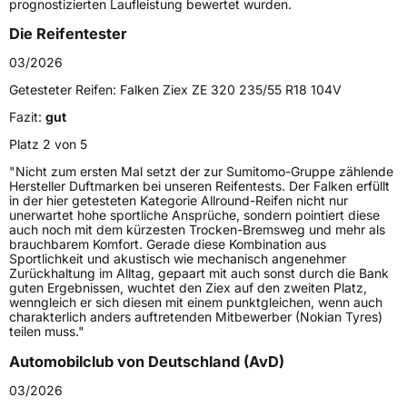
Fahrzeugtyp
PKW
prognostizierten Laufleistung bewertet wurden.
Verwendung
Sommerreifen
Die Reifentester
Modellname
Ziex ZE320
03/2026
Fahrzeugart
PKW & SUV
Getesteter Reifen:
Falken Ziex ZE 320 235/55 R18 104V
Fazit:
gut
Weitere Eigenschaften
Platz 2 von 5
"Nicht zum ersten Mal setzt der zur Sumitomo-Gruppe zählende
Schlauchtyp
TL
Hersteller Duftmarken bei unseren Reifentests. Der Falken erfüllt
in der hier getesteten Kategorie Allround-Reifen nicht nur
unerwartet hohe sportliche Ansprüche, sondern pointiert diese
Zustand
Neureifen
auch noch mit dem kürzesten Trocken-Bremsweg und mehr als
brauchbarem Komfort. Gerade diese Kombination aus
Sportlichkeit und akustisch wie mechanisch angenehmer
Verstärkt
XL
Zurückhaltung im Alltag, gepaart mit auch sonst durch die Bank
guten Ergebnissen, wuchtet den Ziex auf den zweiten Platz,
wenngleich er sich diesen mit einem punktgleichen, wenn auch
EU Label
charakterlich anders auftretenden Mitbewerber (Nokian Tyres)
teilen muss."
Effizienz
C
Automobilclub von Deutschland (AvD)
03/2026
Nasshaftung
A