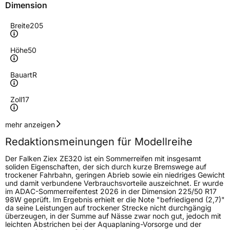
Dimension
Breite
205
Höhe
50
Bauart
R
Zoll
17
Geschwindigkeitsindex
W
mehr anzeigen
Redaktionsmeinungen für Modellreihe
Lastindex
93
Der Falken Ziex ZE320 ist ein Sommerreifen mit insgesamt
soliden Eigenschaften, der sich durch kurze Bremswege auf
Höchstlast
650 kg
trockener Fahrbahn, geringen Abrieb sowie ein niedriges Gewicht
und damit verbundene Verbrauchsvorteile auszeichnet. Er wurde
Gewicht (in kg)
10,229 kg
im ADAC-Sommerreifentest 2026 in der Dimension 225/50 R17
98W geprüft. Im Ergebnis erhielt er die Note "befriedigend (2,7)"
da seine Leistungen auf trockener Strecke nicht durchgängig
Generelle Merkmale
überzeugen, in der Summe auf Nässe zwar noch gut, jedoch mit
leichten Abstrichen bei der Aquaplaning-Vorsorge und der