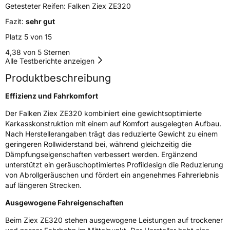
Getesteter Reifen:
Falken Ziex ZE320
Rollgeräusch (Klasse)
A
Fazit:
sehr gut
Platz 5 von 15
Rollgeräusch (dB)
67
4,38 von 5 Sternen
Fahrzeugklasse
C1
Alle Testberichte anzeigen
Produktbeschreibung
3PMSF / Schneeflockensymbol / Alpine-Symbol
Nein
Effizienz und Fahrkomfort
EPREL ID
2005079
Der Falken Ziex ZE320 kombiniert eine gewichtsoptimierte
Karkasskonstruktion mit einem auf Komfort ausgelegten Aufbau.
Allgemeine Produktsicherheit (GPSR)
Nach Herstellerangaben trägt das reduzierte Gewicht zu einem
geringeren Rollwiderstand bei, während gleichzeitig die
Herstellerkontakt
Falken Tyre Europe GmbH, Berliner Strasse
Dämpfungseigenschaften verbessert werden. Ergänzend
74-76 63065 Offenbach am Main
Deutschland, info@falkentyre.com
unterstützt ein geräuschoptimiertes Profildesign die Reduzierung
von Abrollgeräuschen und fördert ein angenehmes Fahrerlebnis
auf längeren Strecken.
Ausgewogene Fahreigenschaften
Beim Ziex ZE320 stehen ausgewogene Leistungen auf trockener