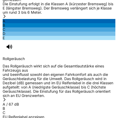
Die Einstufung erfolgt in die Klassen A (kürzester Bremsweg) bis
E (längster Bremsweg). Der Bremsweg verlängert sich je Klasse
um rund 3 bis 6 Meter.
A
B
C
D
E
Rollgeräusch
Das Rollgeräusch wirkt sich auf die Gesamtlautstärke eines
Fahrzeugs aus
und beeinflusst sowohl den eigenen Fahrkomfort als auch die
Geräuschbelastung für die Umwelt. Das Rollgeräusch wird in
Dezibel (dB) gemessen und im EU Reifenlabel in die drei Klassen
aufgeteilt: von A (niedrigste Geräuschklasse) bis C (höchste
Geräuschklasse). Die Einstufung für das Rollgeräusch orientiert
sich an EU Grenzwerten.
A
/
67
dB
B
C
EU Reifenlabel anzeigen