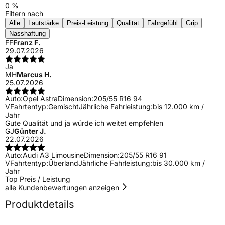
0 %
Filtern nach
Alle
Lautstärke
Preis-Leistung
Qualität
Fahrgefühl
Grip
Nasshaftung
FF
Franz F.
29.07.2026
Ja
MH
Marcus H.
25.07.2026
Auto:
Opel Astra
Dimension:
205/55 R16 94
V
Fahrtentyp:
Gemischt
Jährliche Fahrleistung:
bis 12.000 km /
Jahr
Gute Qualität und ja würde ich weitet empfehlen
GJ
Günter J.
22.07.2026
Auto:
Audi A3 Limousine
Dimension:
205/55 R16 91
V
Fahrtentyp:
Überland
Jährliche Fahrleistung:
bis 30.000 km /
Jahr
Top Preis / Leistung
alle Kundenbewertungen anzeigen
Produktdetails