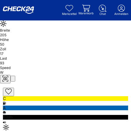
Warenkorb
Merkzettel
Chat
Anmelden
Breite
205
Höhe
50
Zoll
17
Last
93
Speed
W
C
A
67db