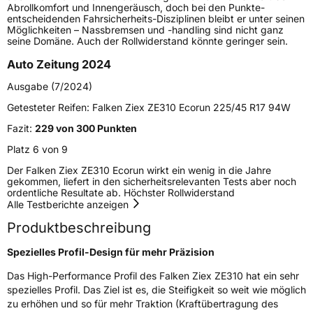
Abrollkomfort und Innengeräusch, doch bei den Punkte-
Schlauchtyp
TL
entscheidenden Fahrsicherheits-Disziplinen bleibt er unter seinen
Möglichkeiten – Nassbremsen und -handling sind nicht ganz
seine Domäne. Auch der Rollwiderstand könnte geringer sein.
Zustand
Neureifen
Auto Zeitung 2024
Verstärkt
XL
Ausgabe (7/2024)
Getesteter Reifen:
Falken Ziex ZE310 Ecorun 225/45 R17 94W
Felgenschutz
MFS
Fazit:
229 von 300 Punkten
Platz 6 von 9
EU Label
Der Falken Ziex ZE310 Ecorun wirkt ein wenig in die Jahre
gekommen, liefert in den sicherheitsrelevanten Tests aber noch
Effizienz
C
ordentliche Resultate ab. Höchster Rollwiderstand
Alle Testberichte anzeigen
Nasshaftung
A
Produktbeschreibung
Rollgeräusch (Klasse)
A
Spezielles Profil-Design für mehr Präzision
Das High-Performance Profil des Falken Ziex ZE310 hat ein sehr
Rollgeräusch (dB)
69
spezielles Profil. Das Ziel ist es, die Steifigkeit so weit wie möglich
zu erhöhen und so für mehr Traktion (Kraftübertragung des
Fahrzeugklasse
C1