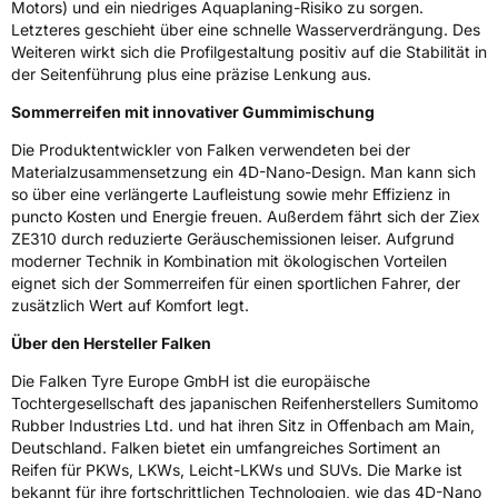
Motors) und ein niedriges Aquaplaning-Risiko zu sorgen.
Letzteres geschieht über eine schnelle Wasserverdrängung. Des
3PMSF / Schneeflockensymbol / Alpine-Symbol
Nein
Weiteren wirkt sich die Profilgestaltung positiv auf die Stabilität in
der Seitenführung plus eine präzise Lenkung aus.
Eisgrip
Nein
Sommerreifen mit innovativer Gummimischung
EPREL ID
451339
Die Produktentwickler von Falken verwendeten bei der
Materialzusammensetzung ein 4D-Nano-Design. Man kann sich
Allgemeine Produktsicherheit (GPSR)
so über eine verlängerte Laufleistung sowie mehr Effizienz in
puncto Kosten und Energie freuen. Außerdem fährt sich der Ziex
Herstellerkontakt
Falken Tyre Europe GmbH, Berliner Strasse
74-76 63065 Offenbach am Main
ZE310 durch reduzierte Geräuschemissionen leiser. Aufgrund
Deutschland, info@falkentyre.com
moderner Technik in Kombination mit ökologischen Vorteilen
eignet sich der Sommerreifen für einen sportlichen Fahrer, der
zusätzlich Wert auf Komfort legt.
Über den Hersteller Falken
Die Falken Tyre Europe GmbH ist die europäische
Tochtergesellschaft des japanischen Reifenherstellers Sumitomo
Rubber Industries Ltd. und hat ihren Sitz in Offenbach am Main,
Deutschland. Falken bietet ein umfangreiches Sortiment an
Reifen für PKWs, LKWs, Leicht-LKWs und SUVs. Die Marke ist
bekannt für ihre fortschrittlichen Technologien, wie das 4D-Nano