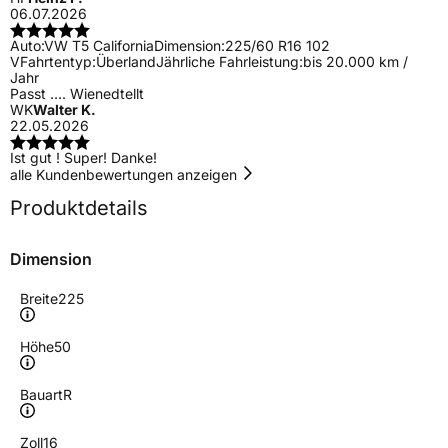
06.07.2026
Auto:
VW T5 California
Dimension:
225/60 R16 102
V
Fahrtentyp:
Überland
Jährliche Fahrleistung:
bis 20.000 km /
Jahr
Passt …. Wienedtellt
WK
Walter K.
22.05.2026
Ist gut ! Super! Danke!
alle Kundenbewertungen anzeigen
Produktdetails
Dimension
Breite
225
Höhe
50
Bauart
R
Zoll
16