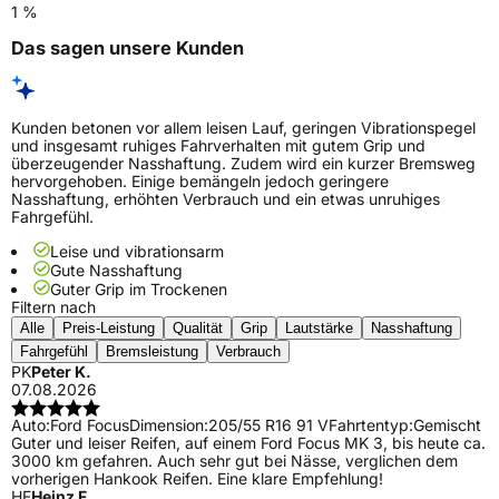
1 %
Das sagen unsere Kunden
Kunden betonen vor allem leisen Lauf, geringen Vibrationspegel
und insgesamt ruhiges Fahrverhalten mit gutem Grip und
überzeugender Nasshaftung. Zudem wird ein kurzer Bremsweg
hervorgehoben. Einige bemängeln jedoch geringere
Nasshaftung, erhöhten Verbrauch und ein etwas unruhiges
Fahrgefühl.
Leise und vibrationsarm
Gute Nasshaftung
Guter Grip im Trockenen
Filtern nach
Alle
Preis-Leistung
Qualität
Grip
Lautstärke
Nasshaftung
Fahrgefühl
Bremsleistung
Verbrauch
PK
Peter K.
07.08.2026
Auto:
Ford Focus
Dimension:
205/55 R16 91 V
Fahrtentyp:
Gemischt
Guter und leiser Reifen, auf einem Ford Focus MK 3, bis heute ca.
3000 km gefahren. Auch sehr gut bei Nässe, verglichen dem
vorherigen Hankook Reifen. Eine klare Empfehlung!
HF
Heinz F.