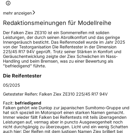
Geschwindigkeitsindex
W
mehr anzeigen
Redaktionsmeinungen für Modellreihe
Höchstgeschwindigkeit
270 km/h
Der Falken Ziex ZE310 ist ein Sommerreifen mit soliden
Lastindex
96
Leistungen, der durch seinen Abrollkomfort und das geringe
Innengeräusch besticht. Das Reifenmodell wurde im Jahr 2025
von der Testorganisation Die Reifentester in der Dimension
Höchstlast
710 kg
225/45 R17 94V geprüft. Trotz seiner Stärken in Komfort und
Geräuschentwicklung zeigte der Ziex Schwächen im Nass-
Gewicht (in kg)
11,39 kg
Handling und beim Bremsen, was zu einer Bewertung als
"befriedigend" führte.
Generelle Merkmale
Die Reifentester
Fahrzeugtyp
PKW
05/2025
Verwendung
Sommerreifen
Getesteter Reifen:
Falken Ziex ZE310 225/45 R17 94V
Modellname
Ziex ZE 310 Ecorun
Fazit:
befriedigend
Falken gehört wie Dunlop zur japanischen Sumitomo-Gruppe und
Fahrzeugart
PKW & SUV
hat sich speziell im Motorsport einen starken Namen gemacht.
Immer wieder fällt Falken bei Reifentests mit teils überragenden
Leistungen auf, vermag aber in puncto Ausgewogenheit noch
nicht durchgängig zu überzeugen. Licht und ein wenig Schatten
Weitere Eigenschaften
auch hier: Der Reifen mit dem lustigen Namen Ziex brilliert bei