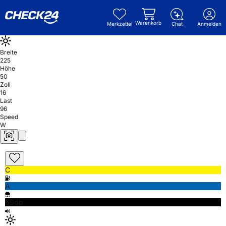
Warenkorb
Merkzettel
Chat
Anmelden
Breite
225
Höhe
50
Zoll
16
Last
96
Speed
W
C
A
69db