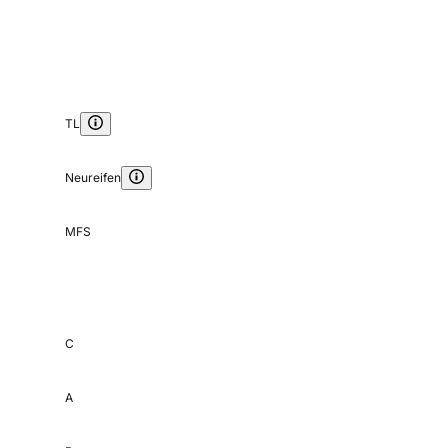
TL
Neureifen
MFS
C
A