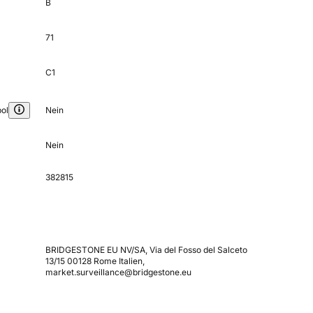
B
71
C1
ol
Nein
Nein
382815
BRIDGESTONE EU NV/SA, Via del Fosso del Salceto
13/15 00128 Rome Italien,
market.surveillance@bridgestone.eu