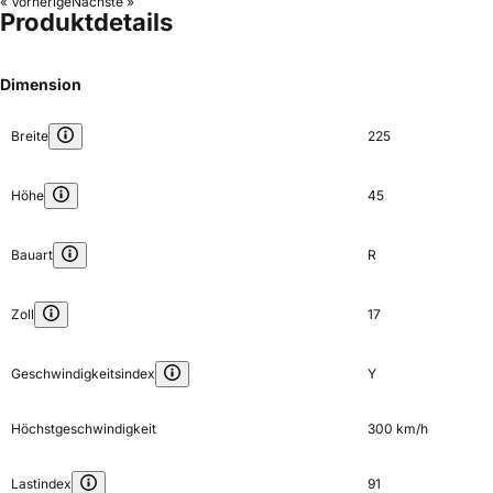
« Vorherige
Nächste »
Produktdetails
Dimension
Breite
225
Höhe
45
Bauart
R
Zoll
17
Geschwindigkeitsindex
Y
Höchstgeschwindigkeit
300 km/h
Lastindex
91