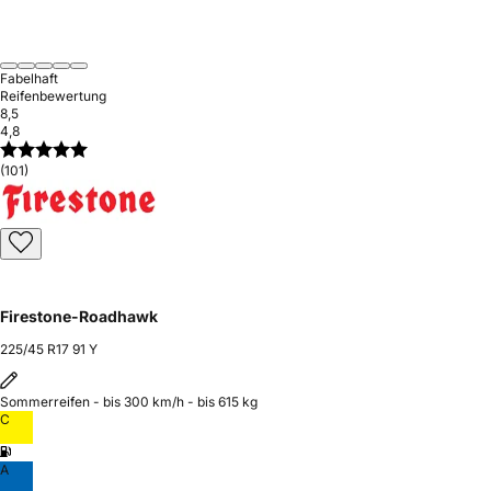
Fabelhaft
Reifenbewertung
8,5
4,8
(101)
Firestone-Roadhawk
225/45 R17 91 Y
Sommerreifen - bis 300 km/h - bis 615 kg
C
A