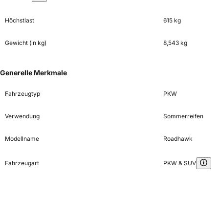
Höchstlast
615 kg
Gewicht (in kg)
8,543 kg
Generelle Merkmale
Fahrzeugtyp
PKW
Verwendung
Sommerreifen
Modellname
Roadhawk
Fahrzeugart
PKW & SUV