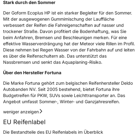
Stark durch den Sommer
Weitere Eigenschaften
Der Goform Ecoplus HP ist ein starker Begleiter für den Sommer.
Mit der ausgewogenen Gummimischung der Lauffläche
Schlauchtyp
TL
verbessert der Reifen die Fahreigenschaften auf nasser und
trockener Straße. Davon profitiert die Bodenhaftung, was Sie
beim Anfahren, Bremsen und Beschleunigen merken. Für eine
Zustand
Neureifen
effektive Wasserverdrängung hat der Meteor viele Rillen im Profil.
Diese nehmen bei Regen Wasser von der Fahrbahn auf und leiten
Verstärkt
XL
es über die Reifenschultern ab. Das unterstützt das
Nassbremsen und senkt das Aquaplaning-Risiko.
EU Label
Über den Hersteller Fortuna
Die Marke Fortuna gehört zum belgischen Reifenhersteller Deldo
Effizienz
C
Autobanden NV. Seit 2005 bestehend, bietet Fortuna ihre
Budgetreifen für PKW, SUVs sowie Leichttransporter an. Das
Nasshaftung
B
Angebot umfasst Sommer-, Winter- und Ganzjahresreifen.
weniger anzeigen
Rollgeräusch (Klasse)
B
EU Reifenlabel
Rollgeräusch (dB)
69
Die Bestandteile des EU Reifenlabels im Überblick
Fahrzeugklasse
C1