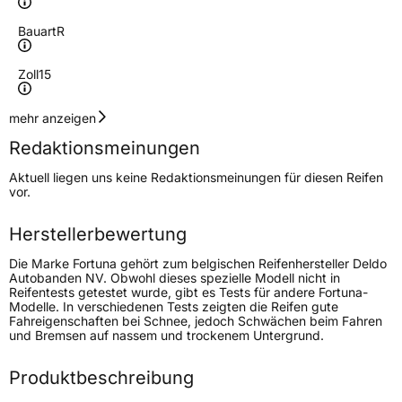
Bauart
R
Zoll
15
Geschwindigkeitsindex
T
mehr anzeigen
Redaktionsmeinungen
Höchstgeschwindigkeit
190 km/h
Aktuell liegen uns keine Redaktionsmeinungen für diesen Reifen
Lastindex
95
vor.
Höchstlast
690 kg
Herstellerbewertung
Die Marke Fortuna gehört zum belgischen Reifenhersteller Deldo
Generelle Merkmale
Autobanden NV. Obwohl dieses spezielle Modell nicht in
Reifentests getestet wurde, gibt es Tests für andere Fortuna-
Fahrzeugtyp
PKW
Modelle. In verschiedenen Tests zeigten die Reifen gute
Fahreigenschaften bei Schnee, jedoch Schwächen beim Fahren
Verwendung
Sommerreifen
und Bremsen auf nassem und trockenem Untergrund.
Modellname
Ecoplus HP
Produktbeschreibung
Fahrzeugart
PKW & SUV