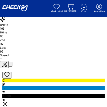
Warenkorb
Merkzettel
Chat
Anmelden
Breite
195
Höhe
65
Zoll
15
Last
95
Speed
T
C
B
69db