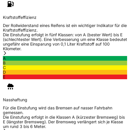
3PMSF / Schneeflockensymbol / Alpine-Symbol
Nein
Kraftstoffeffizienz
Der Rollwiderstand eines Reifens ist ein wichtiger Indikator für die
EPREL ID
1873570
Kraftstoffeffizienz.
Die Einstufung erfolgt in fünf Klassen: von A (bester Wert) bis E
Allgemeine Produktsicherheit (GPSR)
(schlechtester Wert). Eine Verbesserung um eine Klasse bedeutet
ungefähr eine Einsparung von 0,1 Liter Kraftstoff auf 100
Kilometer.
Herstellerkontakt
Deldo Autobanden NV, Essensteenweg 113
2930 Brasschaat, compliance@deldo.com
A
B
C
D
E
Nasshaftung
Für die Einstufung wird das Bremsen auf nasser Fahrbahn
gemessen.
Die Einstufung erfolgt in die Klassen A (kürzester Bremsweg) bis
E (längster Bremsweg). Der Bremsweg verlängert sich je Klasse
um rund 3 bis 6 Meter.