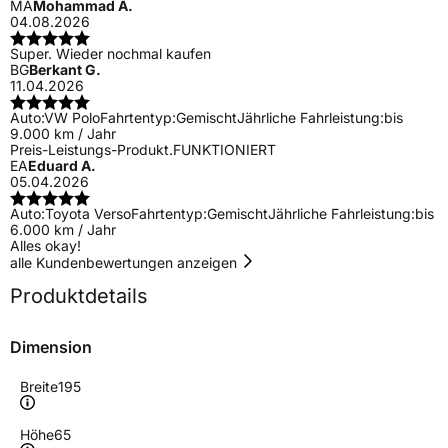
MA
Mohammad A.
04.08.2026
Super. Wieder nochmal kaufen
BG
Berkant G.
11.04.2026
Auto:
VW Polo
Fahrtentyp:
Gemischt
Jährliche Fahrleistung:
bis
9.000 km / Jahr
Preis-Leistungs-Produkt.FUNKTIONIERT
EA
Eduard A.
05.04.2026
Auto:
Toyota Verso
Fahrtentyp:
Gemischt
Jährliche Fahrleistung:
bis
6.000 km / Jahr
Alles okay!
alle Kundenbewertungen anzeigen
Produktdetails
Dimension
Breite
195
Höhe
65