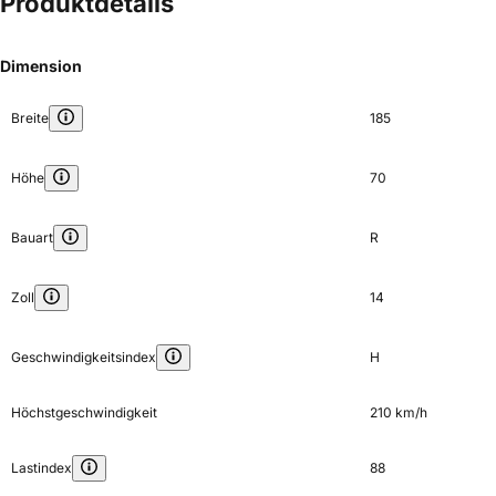
Produktdetails
Dimension
Breite
185
Höhe
70
Bauart
R
Zoll
14
Geschwindigkeitsindex
H
Höchstgeschwindigkeit
210 km/h
Lastindex
88