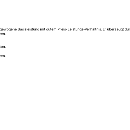
ewogene Basisleistung mit gutem Preis-Leistungs-Verhältnis. Er überzeugt durc
ten.
ten.
ten.