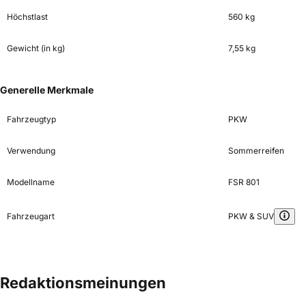
Höchstlast
560 kg
Gewicht (in kg)
7,55 kg
Generelle Merkmale
Fahrzeugtyp
PKW
Verwendung
Sommerreifen
Modellname
FSR 801
Fahrzeugart
PKW & SUV
Redaktionsmeinungen