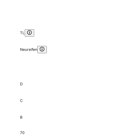
TL
Neureifen
D
C
B
70