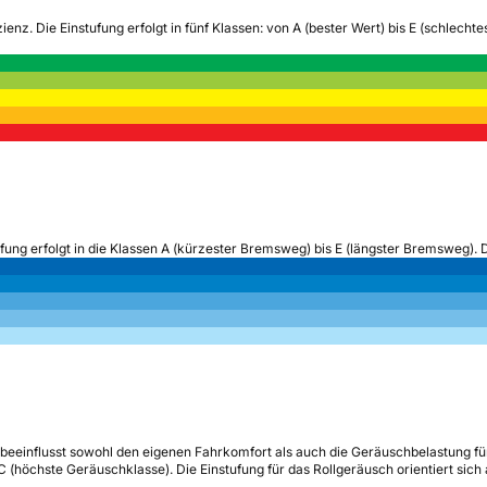
zienz.
Die Einstufung erfolgt in fünf Klassen: von A (bester Wert) bis E (schlech
ufung erfolgt in die Klassen A (kürzester Bremsweg) bis E (längster Bremsweg). 
beeinflusst sowohl den eigenen Fahrkomfort als auch die Geräuschbelastung fü
s C (höchste Geräuschklasse). Die Einstufung für das Rollgeräusch orientiert sic