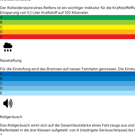
Der Rollwiderstand eines Reifens ist ein wichtiger Indikator für die Kraftstoffeffi
Einsparung von 0,1 Liter Kraftstoff auf 100 Kilometer.
A
B
C
D
E
Nasshaftung
Für die Einstufung wird das Bremsen auf nasser Fahrbahn gemessen.
Die Einst
A
B
C
D
E
Rollgeräusch
Das Rollgeräusch wirkt sich auf die Gesamtlautstärke eines Fahrzeugs aus
und 
Reifenlabel in die drei Klassen aufgeteilt: von A (niedrigste Geräuschklasse) bi
A