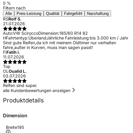
0 %
Filtern nach
Alle
Preis-Leistung
Qualität
Fahrgefühl
Nasshaftung
RS
Rolf S.
21.07.2026
Auto:
VW Scirocco
Dimension:
185/60 R14 82
H
Fahrtentyp:
Überland
Jährliche Fahrleistung:
bis 3.000 km / Jahr
Sind gute Reifen,da ich mit meinem Oldtimer nur verhalten
fahre,außer in Kurven, muss man sagen passt!
FI
Fatih i.
11.07.2026
Top
OL
Oualid L.
03.07.2026
Reifen sind super.
alle Kundenbewertungen anzeigen
Produktdetails
Dimension
Breite
195