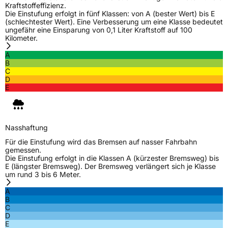
Kraftstoffeffizienz.
Fahrzeugart
PKW & SUV
Die Einstufung erfolgt in fünf Klassen: von A (bester Wert) bis E
(schlechtester Wert). Eine Verbesserung um eine Klasse bedeutet
ungefähr eine Einsparung von 0,1 Liter Kraftstoff auf 100
Kilometer.
Weitere Eigenschaften
A
Schlauchtyp
TL
B
C
D
Zustand
Neureifen
E
EU Label
Nasshaftung
Effizienz
C
Für die Einstufung wird das Bremsen auf nasser Fahrbahn
gemessen.
Die Einstufung erfolgt in die Klassen A (kürzester Bremsweg) bis
Nasshaftung
C
E (längster Bremsweg). Der Bremsweg verlängert sich je Klasse
um rund 3 bis 6 Meter.
Rollgeräusch (Klasse)
B
A
B
C
Rollgeräusch (dB)
68
D
E
Fahrzeugklasse
C1