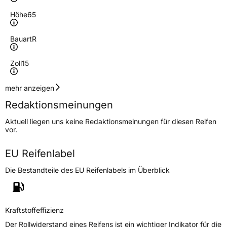
Höhe
65
Bauart
R
Zoll
15
Geschwindigkeitsindex
V
mehr anzeigen
Redaktionsmeinungen
Höchstgeschwindigkeit
240 km/h
Aktuell liegen uns keine Redaktionsmeinungen für diesen Reifen
Lastindex
91
vor.
Höchstlast
615 kg
EU Reifenlabel
Die Bestandteile des EU Reifenlabels im Überblick
Generelle Merkmale
Fahrzeugtyp
PKW
Verwendung
Sommerreifen
Kraftstoffeffizienz
Modellname
Ecogreen 55
Der Rollwiderstand eines Reifens ist ein wichtiger Indikator für die