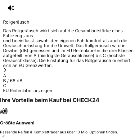
3PMSF / Schneeflockensymbol / Alpine-Symbol
Nein
Rollgeräusch
EPREL ID
1439702
Das Rollgeräusch wirkt sich auf die Gesamtlautstärke eines
Fahrzeugs aus
Allgemeine Produktsicherheit (GPSR)
und beeinflusst sowohl den eigenen Fahrkomfort als auch die
Geräuschbelastung für die Umwelt. Das Rollgeräusch wird in
Dezibel (dB) gemessen und im EU Reifenlabel in die drei Klassen
Herstellerkontakt
FRONWAY, Taishan Road Cao County Heze
aufgeteilt: von A (niedrigste Geräuschklasse) bis C (höchste
City 274400 Shandong Province China,
Geräuschklasse). Die Einstufung für das Rollgeräusch orientiert
info@zodotire.cn
sich an EU Grenzwerten.
A
B
/
68
dB
C
EU Reifenlabel anzeigen
Ihre Vorteile beim Kauf bei CHECK24
Größte Auswahl
Passende Reifen & Kompletträder aus über 10 Mio. Optionen finden.