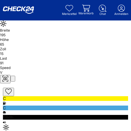
Warenkorb
Merkzettel
Chat
Anmelden
Breite
195
Höhe
65
Zoll
15
Last
91
Speed
V
C
C
68db