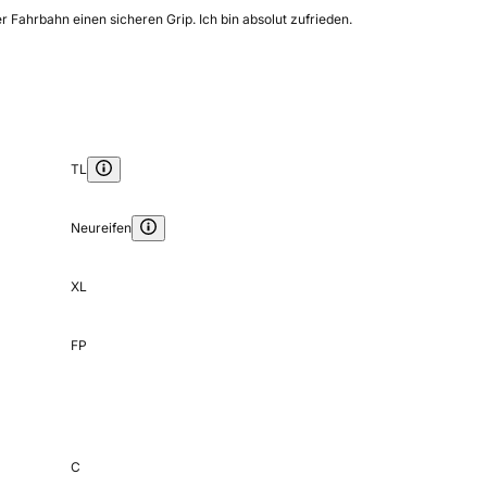
r Fahrbahn einen sicheren Grip. Ich bin absolut zufrieden.
TL
Neureifen
XL
FP
C