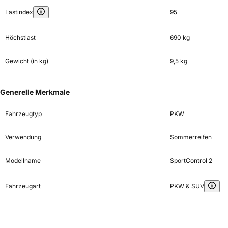
Lastindex
95
Höchstlast
690 kg
Gewicht (in kg)
9,5 kg
Generelle Merkmale
Fahrzeugtyp
PKW
Verwendung
Sommerreifen
Modellname
SportControl 2
Fahrzeugart
PKW & SUV