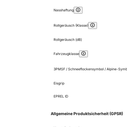
Nasshaftung
Rollgeräusch (Klasse)
Rollgeräusch (dB)
Fahrzeugklasse
3PMSF / Schneeflockensymbol / Alpine-Symb
Eisgrip
EPREL ID
Allgemeine Produktsicherheit (GPSR)