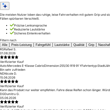
Die meisten Nutzer loben das ruhige, leise Fahrverhalten mit gutem Grip und 
Fällen spürbaren Verschleiß.
Präzise Lenkansprache
Reduzierte Lautstärke
Sicheres Einlenkverhalten
Filtern nach
Alle
Preis-Leistung
Fahrgefühl
Lautstärke
Qualität
Grip
Nasshaf
RS
Rafael S.
01.08.2026
Verifizierter Kauf
Auto:
Mercedes E-Klasse Cabrio
Dimension:
255/30 R19 91 Y
Fahrtentyp:
Stadt
Jäh
Bin sehr zufrieden
ND
Nicole D.
15.06.2026
Verifizierter Kauf
Kann das Produkt nur weiter empfehlen. Fahre diese Reifen schon länger. Würde
DG
Dumitru G.
05.06.2026
Verifizierter Kauf