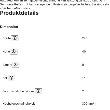
Auto:
Audi A6
Fahrtentyp:
Gemischt
Jährliche Fahrleistung:
bis 9.000 km / Jahr
Sehr gute Reifen mit hervorragendem Preis-Leistungs-Verhältnis. Sie sind sehr 
« Vorherige
Nächste »
Produktdetails
Dimension
Breite
245
Höhe
40
Bauart
R
Zoll
17
Geschwindigkeitsindex
Y
Höchstgeschwindigkeit
300 km/h