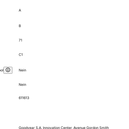
A
B
71
C1
ol
Nein
Nein
611613
Goodyear S.A. Innovation Center, Avenue Gordon Smith