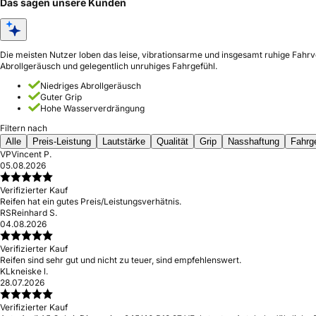
Das sagen unsere Kunden
Die meisten Nutzer loben das leise, vibrationsarme und insgesamt ruhige Fahrve
Abrollgeräusch und gelegentlich unruhiges Fahrgefühl.
Niedriges Abrollgeräusch
Guter Grip
Hohe Wasserverdrängung
Filtern nach
Alle
Preis-Leistung
Lautstärke
Qualität
Grip
Nasshaftung
Fahrg
VP
Vincent P.
05.08.2026
Verifizierter Kauf
Reifen hat ein gutes Preis/Leistungsverhätnis.
RS
Reinhard S.
04.08.2026
Verifizierter Kauf
Reifen sind sehr gut und nicht zu teuer, sind empfehlenswert.
KL
kneiske l.
28.07.2026
Verifizierter Kauf