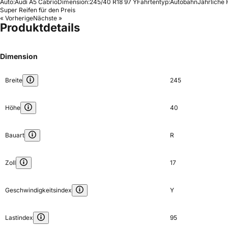
Auto:
Audi A5 Cabrio
Dimension:
245/40 R18 97 Y
Fahrtentyp:
Autobahn
Jährliche 
Super Reifen für den Preis
« Vorherige
Nächste »
Produktdetails
Dimension
Breite
245
Höhe
40
Bauart
R
Zoll
17
Geschwindigkeitsindex
Y
Lastindex
95