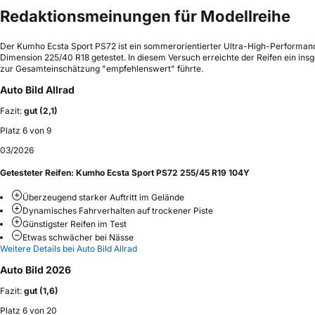
Redaktionsmeinungen für Modellreihe
Der Kumho Ecsta Sport PS72 ist ein sommerorientierter Ultra-High-Performanc
Dimension 225/40 R18 getestet. In diesem Versuch erreichte der Reifen ein in
zur Gesamteinschätzung "empfehlenswert" führte.
Auto Bild Allrad
Fazit:
gut (2,1)
Platz 6 von 9
03/2026
Getesteter Reifen:
Kumho Ecsta Sport PS72 255/45 R19 104Y
Überzeugend starker Auftritt im Gelände
Dynamisches Fahrverhalten auf trockener Piste
Günstigster Reifen im Test
Etwas schwächer bei Nässe
Weitere Details bei Auto Bild Allrad
Auto Bild 2026
Fazit:
gut (1,6)
Platz 6 von 20