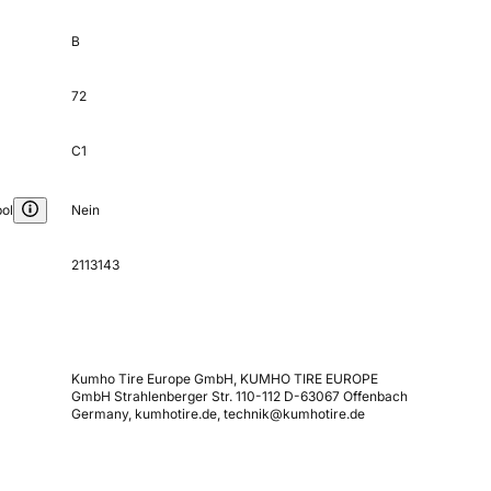
B
72
C1
ol
Nein
2113143
Kumho Tire Europe GmbH, KUMHO TIRE EUROPE
GmbH Strahlenberger Str. 110-112 D-63067 Offenbach
Germany, kumhotire.de, technik@kumhotire.de