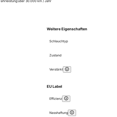
Fahrleistung:
über 30.000 km / Jahr
Weitere Eigenschaften
Schlauchtyp
Zustand
Verstärkt
EU Label
Effizienz
Nasshaftung