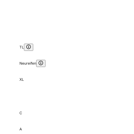
TL
Neureifen
XL
C
A