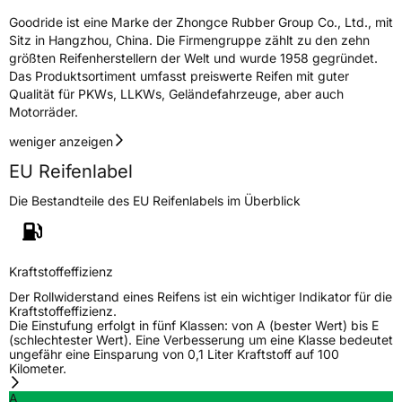
Eisgrip
Nein
Goodride ist eine Marke der Zhongce Rubber Group Co., Ltd., mit
Sitz in Hangzhou, China. Die Firmengruppe zählt zu den zehn
EPREL ID
452501
größten Reifenherstellern der Welt und wurde 1958 gegründet.
Das Produktsortiment umfasst preiswerte Reifen mit guter
Allgemeine Produktsicherheit (GPSR)
Qualität für PKWs, LLKWs, Geländefahrzeuge, aber auch
Motorräder.
Herstellerkontakt
Zhongce Europe GmbH, Hollerithallee 17
30419 Hannover Nordrhein-Westfalen
weniger anzeigen
Deutschland, leoliao@zc-rubber.com
EU Reifenlabel
Die Bestandteile des EU Reifenlabels im Überblick
Kraftstoffeffizienz
Der Rollwiderstand eines Reifens ist ein wichtiger Indikator für die
Kraftstoffeffizienz.
Die Einstufung erfolgt in fünf Klassen: von A (bester Wert) bis E
(schlechtester Wert). Eine Verbesserung um eine Klasse bedeutet
ungefähr eine Einsparung von 0,1 Liter Kraftstoff auf 100
Kilometer.
A