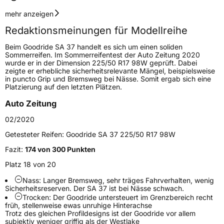
Geschwindigkeitsindex
Y
mehr anzeigen
Redaktionsmeinungen für Modellreihe
Höchstgeschwindigkeit
300 km/h
Beim Goodride SA 37 handelt es sich um einen soliden
Lastindex
91
Sommerreifen. Im Sommerreifentest der Auto Zeitung 2020
wurde er in der Dimension 225/50 R17 98W geprüft. Dabei
zeigte er erhebliche sicherheitsrelevante Mängel, beispielsweise
Höchstlast
615 kg
in puncto Grip und Bremsweg bei Nässe. Somit ergab sich eine
Platzierung auf den letzten Plätzen.
Gewicht (in kg)
9,8 kg
Auto Zeitung
Generelle Merkmale
02/2020
Fahrzeugtyp
PKW
Getesteter Reifen:
Goodride SA 37 225/50 R17 98W
Verwendung
Sommerreifen
Fazit:
174 von 300 Punkten
Modellname
SA 37
Platz 18 von 20
Fahrzeugart
PKW & SUV
Nass: Langer Bremsweg, sehr träges Fahrverhalten, wenig
Sicherheitsreserven. Der SA 37 ist bei Nässe schwach.
Trocken: Der Goodride untersteuert im Grenzbereich recht
früh, stellenweise ewas unruhige Hinterachse
Weitere Eigenschaften
Trotz des gleichen Profildesigns ist der Goodride vor allem
subjektiv weniger griffig als der Westlake