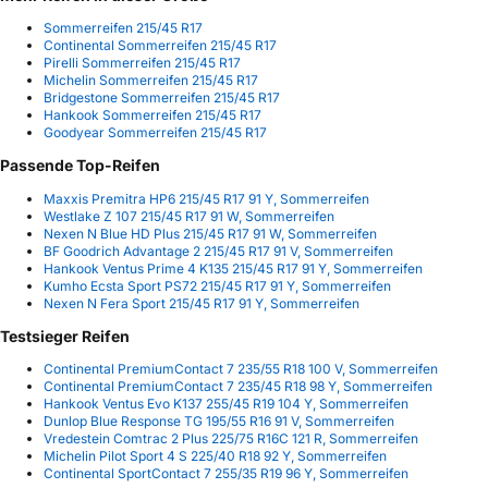
Sommerreifen 215/45 R17
Continental Sommerreifen 215/45 R17
Pirelli Sommerreifen 215/45 R17
Michelin Sommerreifen 215/45 R17
Bridgestone Sommerreifen 215/45 R17
Hankook Sommerreifen 215/45 R17
Goodyear Sommerreifen 215/45 R17
Passende Top-Reifen
Maxxis Premitra HP6 215/45 R17 91 Y, Sommerreifen
Westlake Z 107 215/45 R17 91 W, Sommerreifen
Nexen N Blue HD Plus 215/45 R17 91 W, Sommerreifen
BF Goodrich Advantage 2 215/45 R17 91 V, Sommerreifen
Hankook Ventus Prime 4 K135 215/45 R17 91 Y, Sommerreifen
Kumho Ecsta Sport PS72 215/45 R17 91 Y, Sommerreifen
Nexen N Fera Sport 215/45 R17 91 Y, Sommerreifen
Testsieger Reifen
Continental PremiumContact 7 235/55 R18 100 V, Sommerreifen
Continental PremiumContact 7 235/45 R18 98 Y, Sommerreifen
Hankook Ventus Evo K137 255/45 R19 104 Y, Sommerreifen
Dunlop Blue Response TG 195/55 R16 91 V, Sommerreifen
Vredestein Comtrac 2 Plus 225/75 R16C 121 R, Sommerreifen
Michelin Pilot Sport 4 S 225/40 R18 92 Y, Sommerreifen
Continental SportContact 7 255/35 R19 96 Y, Sommerreifen