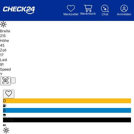
Warenkorb
Merkzettel
Chat
Anmelden
Breite
215
Höhe
45
Zoll
17
Last
91
Speed
Y
D
B
72db