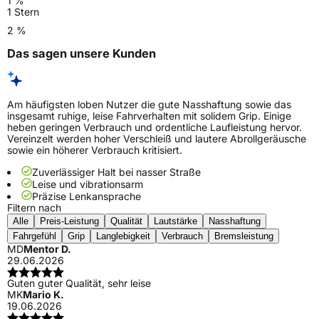
1 %
1 Stern
2 %
Das sagen unsere Kunden
Am häufigsten loben Nutzer die gute Nasshaftung sowie das
insgesamt ruhige, leise Fahrverhalten mit solidem Grip. Einige
heben geringen Verbrauch und ordentliche Laufleistung hervor.
Vereinzelt werden hoher Verschleiß und lautere Abrollgeräusche
sowie ein höherer Verbrauch kritisiert.
Zuverlässiger Halt bei nasser Straße
Leise und vibrationsarm
Präzise Lenkansprache
Filtern nach
Alle
Preis-Leistung
Qualität
Lautstärke
Nasshaftung
Fahrgefühl
Grip
Langlebigkeit
Verbrauch
Bremsleistung
MD
Mentor D.
29.06.2026
Guten guter Qualität, sehr leise
MK
Mario K.
19.06.2026