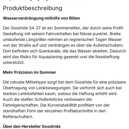
Schlauchtyp
TL
Produktbeschreibung
Zustand
Neureifen
Wasserverdrängung mithilfe von Rillen
Der Goodride SA 37 ist ein Sommerreifen, der durch seine Profil-
Verstärkt
XL
Gestaltung mit seinem Fahrverhalten bei Nässe punktet. Breite
umlaufende Längsrillen nehmen an regnerischen Tagen Wasser
von der Straße auf und verdrängen es über die Außenschultern.
EU Label
Dort befinden sich Querkanäle, die das Wasser ableiten. Dadurch
wird das Risiko für Aquaplaning gesenkt und die Nasshaftung
Effizienz
D
unterstützt.
Nasshaftung
B
Mehr Präzision im Sommer
Die robuste Mittelrippe sorgt bei dem Goodride für eine präzisere
Rollgeräusch (Klasse)
B
Übertragung von Lenkbewegungen. Sie verformt sich auch bei
starken Lenkbefehlen kaum, sodass die Haftung erhöht wird.
Rollgeräusch (dB)
72
Auch die steifen Schulterblöcke verbessern die
Fahreigenschaften. Die Kurvenstabilität profitiert von der
Fahrzeugklasse
C1
standhaften Form der einzelnen Profilabschnitte in den
Reifenschultern.
3PMSF / Schneeflockensymbol / Alpine-Symbol
Nein
Über den Hersteller Goodride