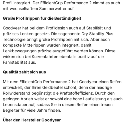
Herstellerkontakt
Goodyear S.A. Innovation Center Avenue
Profil integriert. Der EfficientGrip Performance 2 nimmt es auch
Gordon Smith 7750 Colmar-Berg Luxemburg,
mit wechselhaftem Sommerwetter auf.
www.goodyear.eu
Große Profilrippen für die Beständigkeit
Goodyear hat bei dem Profildesign auch auf Stabilität und
präzises Lenken gesetzt. Die sogenannte Dry Stability Plus-
Technologie bringt große Profilrippen mit sich. Aber auch
kompakte Mittelrippen wurden integriert, damit
Lenkbewegungen präzise ausgeführt werden können. Diese
wirken sich bei Kurvenfahrten ebenfalls positiv auf die
Fahrstabilität aus.
Qualität zahlt sich aus
Mit dem EfficientGrip Performance 2 hat Goodyear einen Reifen
entwickelt, der Ihren Geldbeutel schont, denn der niedrige
Rollwiderstand begünstigt die Kraftstoffeffizienz. Durch den
geringen Abrieb weist er sowohl eine hohe Laufleistung als auch
Lebensdauer auf, sodass Sie in diesem Reifen einen treuen
Begleiter für viele Jahre finden.
Über den Hersteller Goodyear