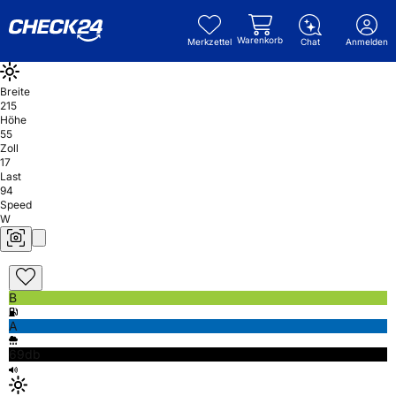
Warenkorb
Merkzettel
Chat
Anmelden
Breite
215
Höhe
55
Zoll
17
Last
94
Speed
W
B
A
69db