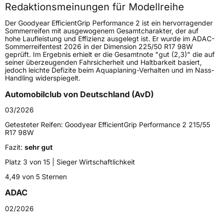
Redaktionsmeinungen für Modellreihe
Höchstgeschwindigkeit
270 km/h
Der Goodyear EfficientGrip Performance 2 ist ein hervorragender
Lastindex
94
Sommerreifen mit ausgewogenem Gesamtcharakter, der auf
hohe Laufleistung und Effizienz ausgelegt ist. Er wurde im ADAC-
Sommerreifentest 2026 in der Dimension 225/50 R17 98W
Höchstlast
670 kg
geprüft. Im Ergebnis erhielt er die Gesamtnote "gut (2,3)" die auf
seiner überzeugenden Fahrsicherheit und Haltbarkeit basiert,
jedoch leichte Defizite beim Aquaplaning-Verhalten und im Nass-
Generelle Merkmale
Handling widerspiegelt.
Fahrzeugtyp
PKW
Automobilclub von Deutschland (AvD)
Verwendung
Sommerreifen
03/2026
Modellname
EfficientGrip Performance 2
Getesteter Reifen:
Goodyear EfficientGrip Performance 2 215/55
R17 98W
Fahrzeugart
PKW & SUV
Fazit:
sehr gut
Platz 3 von 15 | Sieger Wirtschaftlichkeit
Weitere Eigenschaften
4,49 von 5 Sternen
Schlauchtyp
TL
ADAC
Zustand
Neureifen
02/2026