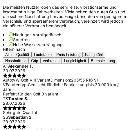
Die meisten Nutzer loben das sehr leise, vibrationsarme und
insgesamt ruhige Fahrverhalten. Viele heben den guten Grip und
die sichere Nasshaftung hervor. Einige berichten von geringerem
Verschleiß und sparsamerem Verbrauch, vereinzelt wird jedoch
ein höherer Verbrauch bemängelt.
Niedriges Abrollgeräusch
Spurtreu
Hohe Wasserverdrängung
Filtern nach
Alle
Qualität
Lautstärke
Preis-Leistung
Fahrgefühl
Nasshaftung
Grip
Verbrauch
Langlebigkeit
Bremsleistung
AT
Alexander T.
30.07.2026
Auto:
VW Golf VIII Variant
Dimension:
205/55 R16 91
V
Fahrtentyp:
Gemischt
Jährliche Fahrleistung:
bis 20.000 km /
Jahr
Perfekt für den Golf 8 variant
TS
Torsten S.
28.07.2026
Sehr gute Qualität
SS
Sebastian S.
28.07.2026