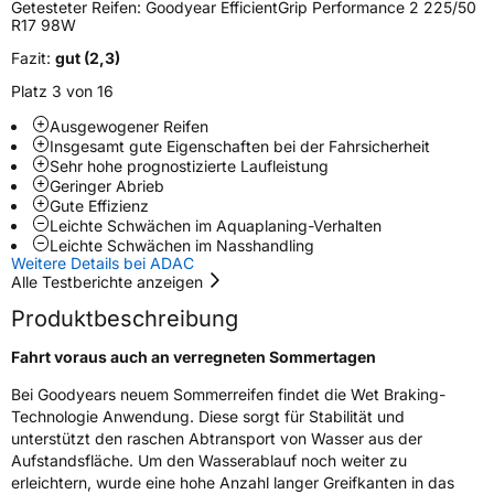
Getesteter Reifen:
Goodyear EfficientGrip Performance 2 225/50
R17 98W
EU Label
Fazit:
gut (2,3)
Effizienz
B
Platz 3 von 16
Ausgewogener Reifen
Nasshaftung
A
Insgesamt gute Eigenschaften bei der Fahrsicherheit
Sehr hohe prognostizierte Laufleistung
Geringer Abrieb
Rollgeräusch (Klasse)
B
Gute Effizienz
Leichte Schwächen im Aquaplaning-Verhalten
Rollgeräusch (dB)
69
Leichte Schwächen im Nasshandling
Weitere Details bei ADAC
Fahrzeugklasse
C1
Alle Testberichte anzeigen
Produktbeschreibung
3PMSF / Schneeflockensymbol / Alpine-Symbol
Nein
Fahrt voraus auch an verregneten Sommertagen
Eisgrip
Nein
Bei Goodyears neuem Sommerreifen findet die Wet Braking-
EPREL ID
610989
Technologie Anwendung. Diese sorgt für Stabilität und
unterstützt den raschen Abtransport von Wasser aus der
Allgemeine Produktsicherheit (GPSR)
Aufstandsfläche. Um den Wasserablauf noch weiter zu
erleichtern, wurde eine hohe Anzahl langer Greifkanten in das