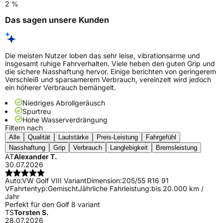
2 %
Das sagen unsere Kunden
Die meisten Nutzer loben das sehr leise, vibrationsarme und
insgesamt ruhige Fahrverhalten. Viele heben den guten Grip und
die sichere Nasshaftung hervor. Einige berichten von geringerem
Verschleiß und sparsamerem Verbrauch, vereinzelt wird jedoch
ein höherer Verbrauch bemängelt.
Niedriges Abrollgeräusch
Spurtreu
Hohe Wasserverdrängung
Filtern nach
Alle
Qualität
Lautstärke
Preis-Leistung
Fahrgefühl
Nasshaftung
Grip
Verbrauch
Langlebigkeit
Bremsleistung
AT
Alexander T.
30.07.2026
Auto:
VW Golf VIII Variant
Dimension:
205/55 R16 91
V
Fahrtentyp:
Gemischt
Jährliche Fahrleistung:
bis 20.000 km /
Jahr
Perfekt für den Golf 8 variant
TS
Torsten S.
28.07.2026