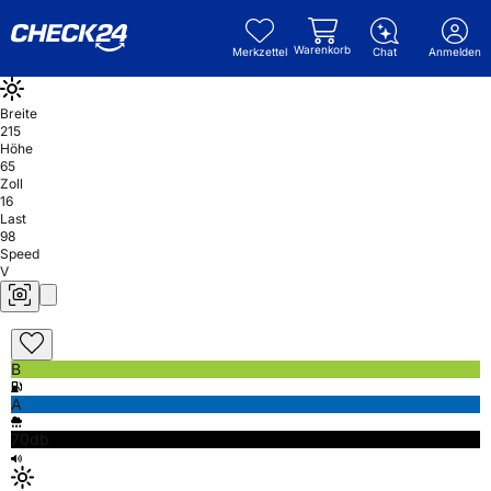
Warenkorb
Merkzettel
Chat
Anmelden
Breite
215
Höhe
65
Zoll
16
Last
98
Speed
V
B
A
70db