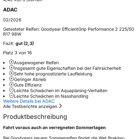
Schlauchtyp
TL
ADAC
Zustand
Neureifen
02/2026
Getesteter Reifen:
Goodyear EfficientGrip Performance 2 225/50
R17 98W
EU Label
Fazit:
gut (2,3)
Effizienz
B
Platz 3 von 16
Ausgewogener Reifen
Nasshaftung
A
Insgesamt gute Eigenschaften bei der Fahrsicherheit
Sehr hohe prognostizierte Laufleistung
Geringer Abrieb
Rollgeräusch (Klasse)
B
Gute Effizienz
Leichte Schwächen im Aquaplaning-Verhalten
Rollgeräusch (dB)
70
Leichte Schwächen im Nasshandling
Weitere Details bei ADAC
Fahrzeugklasse
C1
Alle Testberichte anzeigen
Produktbeschreibung
3PMSF / Schneeflockensymbol / Alpine-Symbol
Nein
Fahrt voraus auch an verregneten Sommertagen
Eisgrip
Nein
Bei Goodyears neuem Sommerreifen findet die Wet Braking-