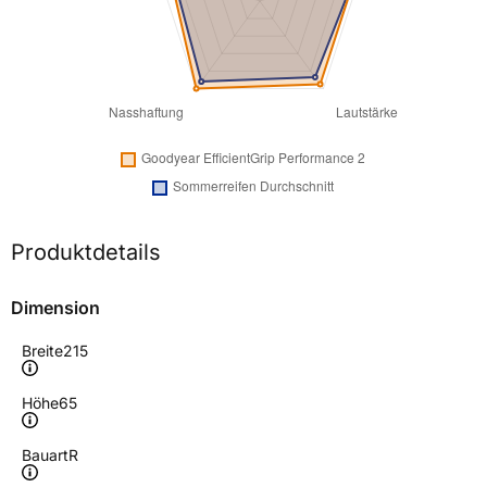
Produktdetails
Dimension
Breite
215
Höhe
65
Bauart
R