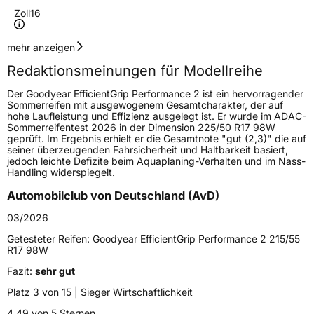
Zoll
16
Geschwindigkeitsindex
V
mehr anzeigen
Redaktionsmeinungen für Modellreihe
Höchstgeschwindigkeit
240 km/h
Der Goodyear EfficientGrip Performance 2 ist ein hervorragender
Lastindex
98
Sommerreifen mit ausgewogenem Gesamtcharakter, der auf
hohe Laufleistung und Effizienz ausgelegt ist. Er wurde im ADAC-
Sommerreifentest 2026 in der Dimension 225/50 R17 98W
Höchstlast
750 kg
geprüft. Im Ergebnis erhielt er die Gesamtnote "gut (2,3)" die auf
seiner überzeugenden Fahrsicherheit und Haltbarkeit basiert,
jedoch leichte Defizite beim Aquaplaning-Verhalten und im Nass-
Generelle Merkmale
Handling widerspiegelt.
Fahrzeugtyp
PKW
Automobilclub von Deutschland (AvD)
Verwendung
Sommerreifen
03/2026
Modellname
EfficientGrip Performance 2
Getesteter Reifen:
Goodyear EfficientGrip Performance 2 215/55
R17 98W
Fahrzeugart
PKW & SUV
Fazit:
sehr gut
Platz 3 von 15 | Sieger Wirtschaftlichkeit
Weitere Eigenschaften
4,49 von 5 Sternen