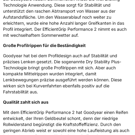
EPREL ID
611431
Technologie Anwendung. Diese sorgt für Stabilität und
unterstützt den raschen Abtransport von Wasser aus der
Allgemeine Produktsicherheit (GPSR)
Aufstandsfläche. Um den Wasserablauf noch weiter zu
erleichtern, wurde eine hohe Anzahl langer Greifkanten in das
Herstellerkontakt
Goodyear S.A. Innovation Center Avenue
Profil integriert. Der EfficientGrip Performance 2 nimmt es auch
Gordon Smith 7750 Colmar-Berg Luxemburg,
mit wechselhaftem Sommerwetter auf.
www.goodyear.eu
Große Profilrippen für die Beständigkeit
Goodyear hat bei dem Profildesign auch auf Stabilität und
präzises Lenken gesetzt. Die sogenannte Dry Stability Plus-
Technologie bringt große Profilrippen mit sich. Aber auch
kompakte Mittelrippen wurden integriert, damit
Lenkbewegungen präzise ausgeführt werden können. Diese
wirken sich bei Kurvenfahrten ebenfalls positiv auf die
Fahrstabilität aus.
Qualität zahlt sich aus
Mit dem EfficientGrip Performance 2 hat Goodyear einen Reifen
entwickelt, der Ihren Geldbeutel schont, denn der niedrige
Rollwiderstand begünstigt die Kraftstoffeffizienz. Durch den
geringen Abrieb weist er sowohl eine hohe Laufleistung als auch