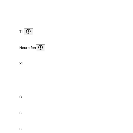
TL
Neureifen
XL
C
B
B