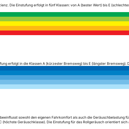
zienz.
Die Einstufung erfolgt in fünf Klassen: von A (bester Wert) bis E (schlech
ufung erfolgt in die Klassen A (kürzester Bremsweg) bis E (längster Bremsweg). 
beeinflusst sowohl den eigenen Fahrkomfort als auch die Geräuschbelastung fü
s C (höchste Geräuschklasse). Die Einstufung für das Rollgeräusch orientiert sic