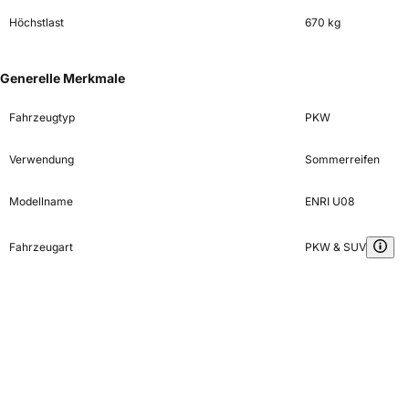
Höchstlast
670 kg
Generelle Merkmale
Fahrzeugtyp
PKW
Verwendung
Sommerreifen
Modellname
ENRI U08
Fahrzeugart
PKW & SUV