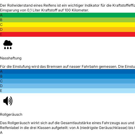
Der Rollwiderstand eines Reifens ist ein wichtiger Indikator für die Kraftstoffeffi
Einsparung von 0,1 Liter Kraftstoff auf 100 Kilometer.
A
B
C
D
E
Nasshaftung
Für die Einstufung wird das Bremsen auf nasser Fahrbahn gemessen.
Die Einst
A
B
C
D
E
Rollgeräusch
Das Rollgeräusch wirkt sich auf die Gesamtlautstärke eines Fahrzeugs aus
und 
Reifenlabel in die drei Klassen aufgeteilt: von A (niedrigste Geräuschklasse) bi
A