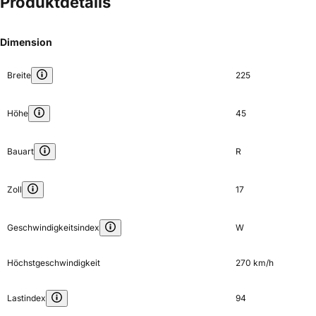
Produktdetails
Dimension
Breite
225
Höhe
45
Bauart
R
Zoll
17
Geschwindigkeitsindex
W
Höchstgeschwindigkeit
270 km/h
Lastindex
94