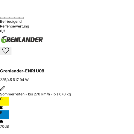
Befriedigend
Reifenbewertung
6,3
Grenlander-ENRI U08
225/45 R17 94 W
Sommerreifen - bis 270 km/h - bis 670 kg
C
B
70dB