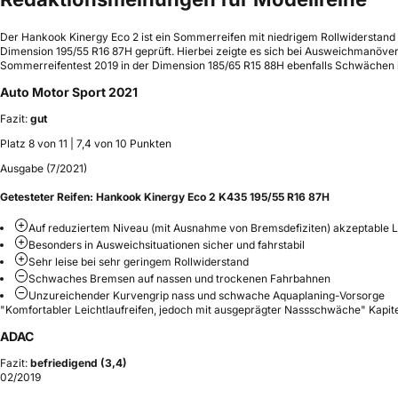
Der Hankook Kinergy Eco 2 ist ein Sommerreifen mit niedrigem Rollwiderstand 
Dimension 195/55 R16 87H geprüft. Hierbei zeigte es sich bei Ausweichmanövern
Sommerreifentest 2019 in der Dimension 185/65 R15 88H ebenfalls Schwächen i
Auto Motor Sport 2021
Fazit:
gut
Platz 8 von 11 | 7,4 von 10 Punkten
Ausgabe (7/2021)
Getesteter Reifen:
Hankook Kinergy Eco 2 K435 195/55 R16 87H
Auf reduziertem Niveau (mit Ausnahme von Bremsdefiziten) akzeptable 
Besonders in Ausweichsituationen sicher und fahrstabil
Sehr leise bei sehr geringem Rollwiderstand
Schwaches Bremsen auf nassen und trockenen Fahrbahnen
Unzureichender Kurvengrip nass und schwache Aquaplaning-Vorsorge
"Komfortabler Leichtlaufreifen, jedoch mit ausgeprägter Nassschwäche" Kapit
ADAC
Fazit:
befriedigend (3,4)
02/2019