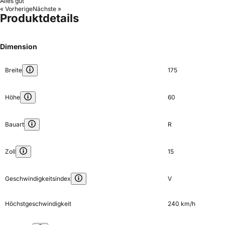
Alles gut
« Vorherige
Nächste »
Produktdetails
Dimension
Breite
175
Höhe
60
Bauart
R
Zoll
15
Geschwindigkeitsindex
V
Höchstgeschwindigkeit
240 km/h