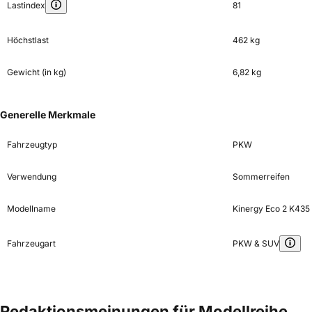
Lastindex
81
Höchstlast
462 kg
Gewicht (in kg)
6,82 kg
Generelle Merkmale
Fahrzeugtyp
PKW
Verwendung
Sommerreifen
Modellname
Kinergy Eco 2 K435
Fahrzeugart
PKW & SUV
Redaktionsmeinungen für Modellreihe