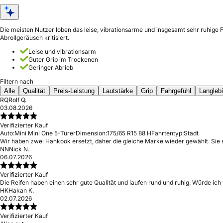
Die meisten Nutzer loben das leise, vibrationsarme und insgesamt sehr ruhige 
Abrollgeräusch kritisiert.
Leise und vibrationsarm
Guter Grip im Trockenen
Geringer Abrieb
Filtern nach
Alle
Qualität
Preis-Leistung
Lautstärke
Grip
Fahrgefühl
Langlebi
RQ
Rolf Q.
03.08.2026
Verifizierter Kauf
Auto:
Mini Mini One 5-Türer
Dimension:
175/65 R15 88 H
Fahrtentyp:
Stadt
Wir haben zwei Hankook ersetzt, daher die gleiche Marke wieder gewählt. Sie
NN
Nick N.
06.07.2026
Verifizierter Kauf
Die Reifen haben einen sehr gute Qualität und laufen rund und ruhig. Würde ic
HK
Hakan K.
02.07.2026
Verifizierter Kauf