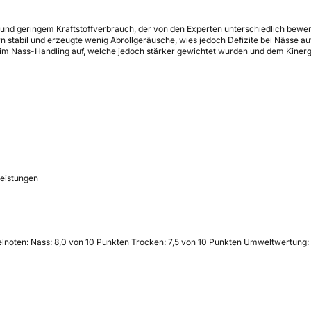
und geringem Kraftstoffverbrauch, der von den Experten unterschiedlich bewer
 stabil und erzeugte wenig Abrollgeräusche, wies jedoch Defizite bei Nässe auf
m Nass-Handling auf, welche jedoch stärker gewichtet wurden und dem Kinergy
Leistungen
elnoten: Nass: 8,0 von 10 Punkten Trocken: 7,5 von 10 Punkten Umweltwertung: