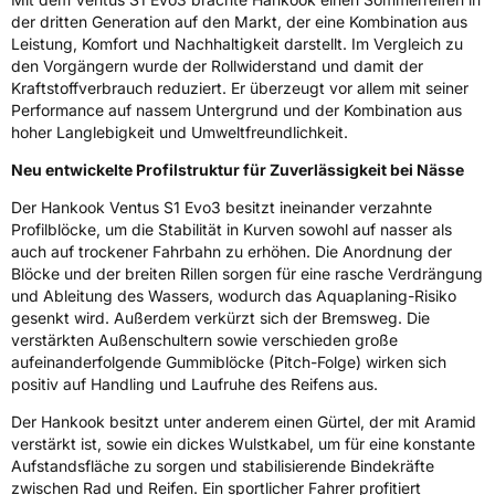
der dritten Generation auf den Markt, der eine Kombination aus
Eisgrip
Nein
Leistung, Komfort und Nachhaltigkeit darstellt. Im Vergleich zu
EPREL ID
500369
den Vorgängern wurde der Rollwiderstand und damit der
Kraftstoffverbrauch reduziert. Er überzeugt vor allem mit seiner
Allgemeine Produktsicherheit (GPSR)
Performance auf nassem Untergrund und der Kombination aus
hoher Langlebigkeit und Umweltfreundlichkeit.
Herstellerkontakt
Hankook Tire Europe GmbH, Siemensstr. 14
D-63263 Neu-Isenburg Deutschland,
Neu entwickelte Profilstruktur für Zuverlässigkeit bei Nässe
technik@hankookreifen.de
Der Hankook Ventus S1 Evo3 besitzt ineinander verzahnte
Profilblöcke, um die Stabilität in Kurven sowohl auf nasser als
auch auf trockener Fahrbahn zu erhöhen. Die Anordnung der
Blöcke und der breiten Rillen sorgen für eine rasche Verdrängung
und Ableitung des Wassers, wodurch das Aquaplaning-Risiko
gesenkt wird. Außerdem verkürzt sich der Bremsweg. Die
verstärkten Außenschultern sowie verschieden große
aufeinanderfolgende Gummiblöcke (Pitch-Folge) wirken sich
positiv auf Handling und Laufruhe des Reifens aus.
Der Hankook besitzt unter anderem einen Gürtel, der mit Aramid
verstärkt ist, sowie ein dickes Wulstkabel, um für eine konstante
Aufstandsfläche zu sorgen und stabilisierende Bindekräfte
zwischen Rad und Reifen. Ein sportlicher Fahrer profitiert