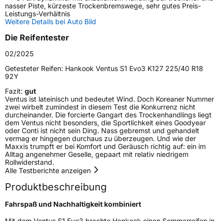
Schlauchtyp
TL
nasser Piste, kürzeste Trockenbremswege, sehr gutes Preis-
Leistungs-Verhältnis
Weitere Details bei Auto Bild
Zustand
Neureifen
Die Reifentester
Verstärkt
XL
02/2025
Getesteter Reifen:
Hankook Ventus S1 Evo3 K127 225/40 R18
92Y
EU Label
Fazit:
gut
Ventus ist lateinisch und bedeutet Wind. Doch Koreaner Nummer
Effizienz
C
zwei wirbelt zumindest in diesem Test die Konkurrenz nicht
durcheinander. Die forcierte Gangart des Trockenhandlings liegt
dem Ventus nicht besonders, die Sportlichkeit eines Goodyear
Nasshaftung
A
oder Conti ist nicht sein Ding. Nass gebremst und gehandelt
vermag er hingegen durchaus zu überzeugen. Und wie der
Maxxis trumpft er bei Komfort und Geräusch richtig auf: ein im
Rollgeräusch (Klasse)
B
Alltag angenehmer Geselle, gepaart mit relativ niedrigem
Rollwiderstand.
Alle Testberichte anzeigen
Rollgeräusch (dB)
72
Produktbeschreibung
Fahrzeugklasse
C1
Fahrspaß und Nachhaltigkeit kombiniert
3PMSF / Schneeflockensymbol / Alpine-Symbol
Nein
Mit dem Ventus S1 Evo3 brachte Hankook einen Sommerreifen in