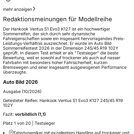
Geschwindigkeitsindex
Y
mehr anzeigen
Redaktionsmeinungen für Modellreihe
Höchstgeschwindigkeit
300 km/h
Der Hankook Ventus S1 Evo3 K127 ist ein hochwertiger
Lastindex
100
Sommerreifen, der sich durch sehr dynamische
Fahreigenschaften sowie ein insgesamt hervorragendes Preis-
Leistungs-Verhältnis auszeichnet. Er wurde im Auto Bild
Höchstlast
800 kg
Sommerreifentest 2026 in der Dimension 245/45 R19 102Y
geprüft. In diesem Test erhielt er als "Testsieger" die beste
Gewicht (in kg)
12,01 kg
Bewertung, weil er sowohl auf trockener als auch auf nasser
Fahrbahn mit besonders hoher Fahrsicherheit, kurzen
Bremswegen und einer insgesamt ausgewogenen Performance
Generelle Merkmale
überzeugte.
Fahrzeugtyp
PKW
Auto Bild 2026
Verwendung
Sommerreifen
Ausgabe (10/2026)
Modellname
Ventus S1 Evo3 K127
Getesteter Reifen:
Hankook Ventus S1 Evo3 K127 245/45 R19
102Y
Fahrzeugart
PKW & SUV
Fazit:
vorbildlich (1,1)
Platz 1 von 20 | Testsieger
Weitere Eigenschaften
Fahrdynamiker mit exzellentem Handling auf trockener und