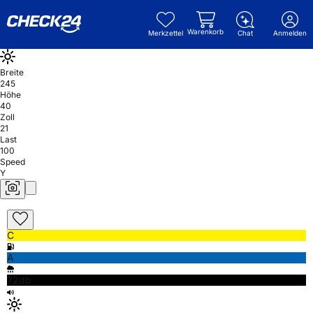
Warenkorb
Merkzettel
Chat
Anmelden
Breite
245
Höhe
40
Zoll
21
Last
100
Speed
Y
C
A
72db