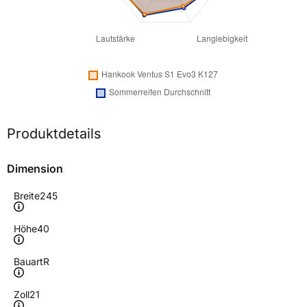
Produktdetails
Dimension
Breite
245
Höhe
40
Bauart
R
Zoll
21