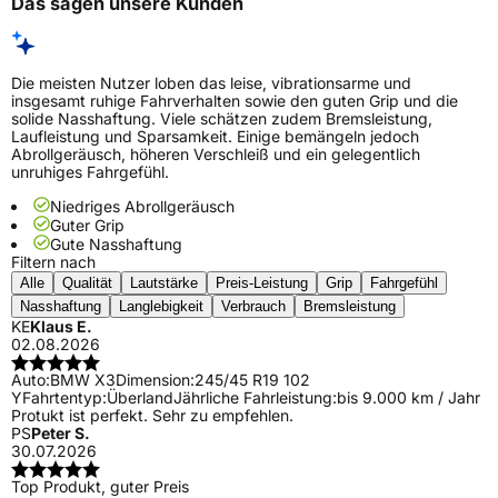
Das sagen unsere Kunden
Die meisten Nutzer loben das leise, vibrationsarme und
insgesamt ruhige Fahrverhalten sowie den guten Grip und die
solide Nasshaftung. Viele schätzen zudem Bremsleistung,
Laufleistung und Sparsamkeit. Einige bemängeln jedoch
Abrollgeräusch, höheren Verschleiß und ein gelegentlich
unruhiges Fahrgefühl.
Niedriges Abrollgeräusch
Guter Grip
Gute Nasshaftung
Filtern nach
Alle
Qualität
Lautstärke
Preis-Leistung
Grip
Fahrgefühl
Nasshaftung
Langlebigkeit
Verbrauch
Bremsleistung
KE
Klaus E.
02.08.2026
Auto:
BMW X3
Dimension:
245/45 R19 102
Y
Fahrtentyp:
Überland
Jährliche Fahrleistung:
bis 9.000 km / Jahr
Protukt ist perfekt. Sehr zu empfehlen.
PS
Peter S.
30.07.2026
Top Produkt, guter Preis