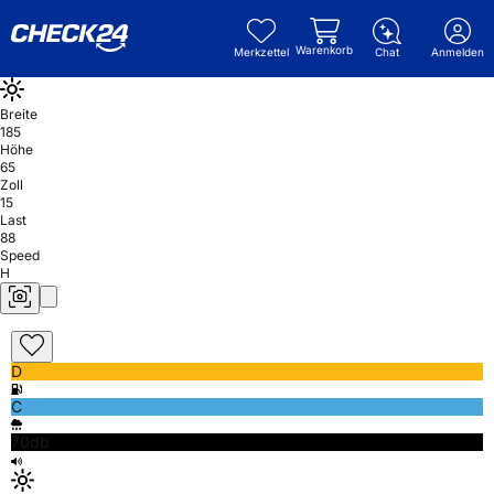
Warenkorb
Merkzettel
Chat
Anmelden
Breite
185
Höhe
65
Zoll
15
Last
88
Speed
H
D
C
70db