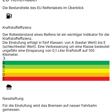
Die Bestandteile des EU Reifenlabels im Überblick
3PMSF / Schneeflockensymbol / Alpine-Symbol
Nein
Eisgrip
Nein
Kraftstoffeffizienz
EPREL ID
517338
Der Rollwiderstand eines Reifens ist ein wichtiger Indikator für die
Kraftstoffeffizienz.
Allgemeine Produktsicherheit (GPSR)
Die Einstufung erfolgt in fünf Klassen: von A (bester Wert) bis E
(schlechtester Wert). Eine Verbesserung um eine Klasse bedeutet
Herstellerkontakt
Deldo Autobanden NV, Essensteenweg 113
ungefähr eine Einsparung von 0,1 Liter Kraftstoff auf 100
2930 Brasschaat, compliance@deldo.com
Kilometer.
A
B
C
D
E
Nasshaftung
Für die Einstufung wird das Bremsen auf nasser Fahrbahn
gemessen.