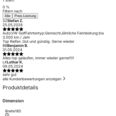
1 Stern
0 %
Filtern nach
Alle
Preis-Leistung
SZ
Stefan Z.
25.05.2026
Auto:
VW Golf
Fahrtentyp:
Gemischt
Jährliche Fahrleistung:
bis
3.000 km / Jahr
Top Reifen .Gut und günstig. Gerne wieder
BB
Benjamin B.
31.05.2024
Alles top gelaufen, immer wieder gerne!!!!!
LK
Lothar K.
09.05.2024
sehr gut
alle Kundenbewertungen anzeigen
Produktdetails
Dimension
Breite
185