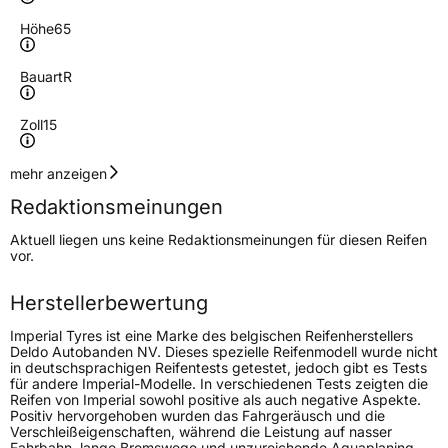
Höhe
65
Bauart
R
Zoll
15
Geschwindigkeitsindex
H
mehr anzeigen
Redaktionsmeinungen
Höchstgeschwindigkeit
210 km/h
Aktuell liegen uns keine Redaktionsmeinungen für diesen Reifen
Lastindex
88
vor.
Höchstlast
560 kg
Herstellerbewertung
Imperial Tyres ist eine Marke des belgischen Reifenherstellers
Generelle Merkmale
Deldo Autobanden NV. Dieses spezielle Reifenmodell wurde nicht
in deutschsprachigen Reifentests getestet, jedoch gibt es Tests
Fahrzeugtyp
PKW
für andere Imperial-Modelle. In verschiedenen Tests zeigten die
Reifen von Imperial sowohl positive als auch negative Aspekte.
Verwendung
Sommerreifen
Positiv hervorgehoben wurden das Fahrgeräusch und die
Verschleißeigenschaften, während die Leistung auf nasser
Modellname
EcoDriver 4 209
Fahrbahn, lange Bremswege und unzureichende Aquaplaning-