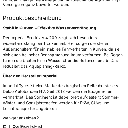
Vorsorge negativ bewertet wurden.
Fahrzeugart
PKW & SUV
Produktbeschreibung
Weitere Eigenschaften
Stabil in Kurven – Effektive Wasserverdrängung
Schlauchtyp
TL
Der Imperial Ecodriver 4 209 zeigt sich besonders
widerstandsfähig bei Trockenheit. Hier sorgen die steifen
Zustand
Neureifen
Außenschultern für ein stabiles Fahrverhalten in Kurven, da sie
sich auch bei hoher Beanspruchung kaum verformen. Bei Regen
führen die breiten Rillen Wasser über die Reifenseiten ab. Das
EU Label
reduziert das Aquaplaning-Risiko.
Über den Hersteller Imperial
Effizienz
D
Imperial Tyres ist eine Marke des belgischen Reifenherstellers
Nasshaftung
C
Deldo Autobanden NV. Seit 2012 werden die Budgetreifen
vermarktet. Das Sortiment ist dabei breit aufgestellt: Sommer-
Winter- und Ganzjahresreifen werden für PKW, SUVs und
Rollgeräusch (Klasse)
B
Leichttransporter angeboten.
Rollgeräusch (dB)
70
weniger anzeigen
Fahrzeugklasse
C1
EU Reifenlabel