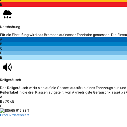
E
Nasshaftung
Für die Einstufung wird das Bremsen auf nasser Fahrbahn gemessen.
Die Einst
A
B
C
D
E
Rollgeräusch
Das Rollgeräusch wirkt sich auf die Gesamtlautstärke eines Fahrzeugs aus
und 
Reifenlabel in die drei Klassen aufgeteilt: von A (niedrigste Geräuschklasse) bi
A
B
/
70
dB
C
Produktdatenblatt