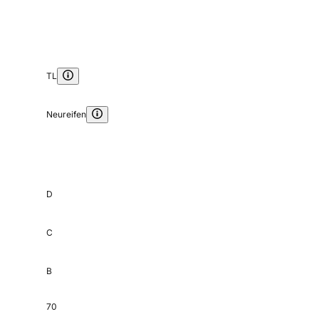
TL
Neureifen
D
C
B
70