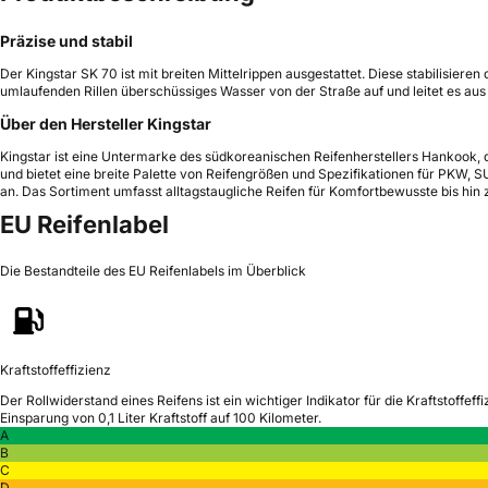
Präzise und stabil
Der Kingstar SK 70 ist mit breiten Mittelrippen ausgestattet. Diese stabilisier
umlaufenden Rillen überschüssiges Wasser von der Straße auf und leitet es aus
Über den Hersteller Kingstar
Kingstar ist eine Untermarke des südkoreanischen Reifenherstellers Hankook, d
und bietet eine breite Palette von Reifengrößen und Spezifikationen für PKW, SU
an. Das Sortiment umfasst alltagstaugliche Reifen für Komfortbewusste bis hin z
EU Reifenlabel
Die Bestandteile des EU Reifenlabels im Überblick
Kraftstoffeffizienz
Der Rollwiderstand eines Reifens ist ein wichtiger Indikator für die Kraftstoffeffi
Einsparung von 0,1 Liter Kraftstoff auf 100 Kilometer.
A
B
C
D