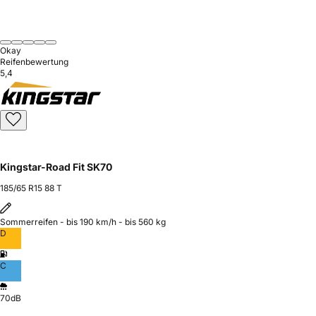
Okay
Reifenbewertung
5,4
Kingstar-Road Fit SK70
185/65 R15 88 T
Sommerreifen - bis 190 km/h - bis 560 kg
D
C
70dB