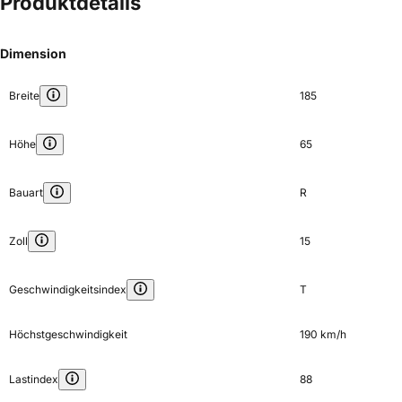
Produktdetails
Dimension
Breite
185
Höhe
65
Bauart
R
Zoll
15
Geschwindigkeitsindex
T
Höchstgeschwindigkeit
190 km/h
Lastindex
88