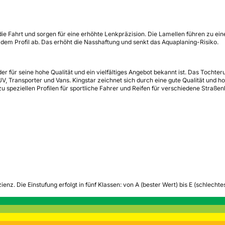
en die Fahrt und sorgen für eine erhöhte Lenkpräzision. Die Lamellen führen zu 
 dem Profil ab. Das erhöht die Nasshaftung und senkt das Aquaplaning-Risiko.
er für seine hohe Qualität und ein vielfältiges Angebot bekannt ist. Das Tocht
V, Transporter und Vans. Kingstar zeichnet sich durch eine gute Qualität und ho
u speziellen Profilen für sportliche Fahrer und Reifen für verschiedene Straßen
zienz.
Die Einstufung erfolgt in fünf Klassen: von A (bester Wert) bis E (schlech