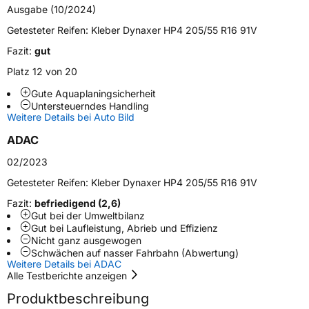
Fahrzeugtyp
PKW
Ausgabe (10/2024)
Verwendung
Sommerreifen
Getesteter Reifen:
Kleber Dynaxer HP4 205/55 R16 91V
Modellname
Dynaxer HP4
Fazit:
gut
Fahrzeugart
PKW & SUV
Platz 12 von 20
Gute Aquaplaningsicherheit
Untersteuerndes Handling
Weitere Eigenschaften
Weitere Details bei Auto Bild
Schlauchtyp
TL
ADAC
02/2023
Zustand
Neureifen
Getesteter Reifen:
Kleber Dynaxer HP4 205/55 R16 91V
Fazit:
befriedigend (2,6)
EU Label
Gut bei der Umweltbilanz
Gut bei Laufleistung, Abrieb und Effizienz
Effizienz
D
Nicht ganz ausgewogen
Schwächen auf nasser Fahrbahn (Abwertung)
Weitere Details bei ADAC
Nasshaftung
C
Alle Testberichte anzeigen
Produktbeschreibung
Rollgeräusch (Klasse)
B