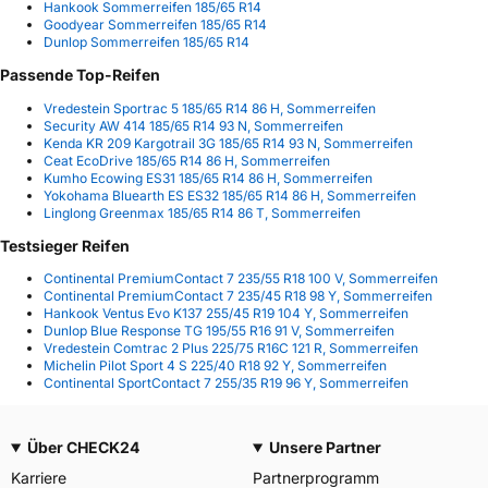
Hankook Sommerreifen 185/65 R14
Goodyear Sommerreifen 185/65 R14
Dunlop Sommerreifen 185/65 R14
Passende Top-Reifen
Vredestein Sportrac 5 185/65 R14 86 H, Sommerreifen
Security AW 414 185/65 R14 93 N, Sommerreifen
Kenda KR 209 Kargotrail 3G 185/65 R14 93 N, Sommerreifen
Ceat EcoDrive 185/65 R14 86 H, Sommerreifen
Kumho Ecowing ES31 185/65 R14 86 H, Sommerreifen
Yokohama Bluearth ES ES32 185/65 R14 86 H, Sommerreifen
Linglong Greenmax 185/65 R14 86 T, Sommerreifen
Testsieger Reifen
Continental PremiumContact 7 235/55 R18 100 V, Sommerreifen
Continental PremiumContact 7 235/45 R18 98 Y, Sommerreifen
Hankook Ventus Evo K137 255/45 R19 104 Y, Sommerreifen
Dunlop Blue Response TG 195/55 R16 91 V, Sommerreifen
Vredestein Comtrac 2 Plus 225/75 R16C 121 R, Sommerreifen
Michelin Pilot Sport 4 S 225/40 R18 92 Y, Sommerreifen
Continental SportContact 7 255/35 R19 96 Y, Sommerreifen
Über CHECK24
Unsere Partner
Karriere
Partnerprogramm