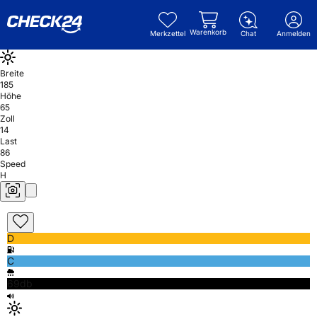
Warenkorb
Merkzettel
Chat
Anmelden
Breite
185
Höhe
65
Zoll
14
Last
86
Speed
H
D
C
69db