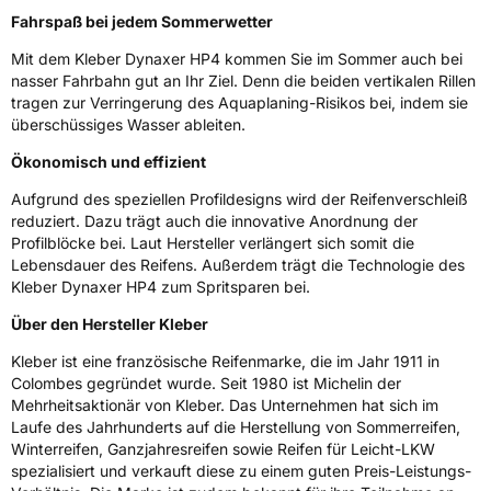
Fahrspaß bei jedem Sommerwetter
Rollgeräusch (dB)
69
Mit dem Kleber Dynaxer HP4 kommen Sie im Sommer auch bei
Fahrzeugklasse
C1
nasser Fahrbahn gut an Ihr Ziel. Denn die beiden vertikalen Rillen
tragen zur Verringerung des Aquaplaning-Risikos bei, indem sie
überschüssiges Wasser ableiten.
3PMSF / Schneeflockensymbol / Alpine-Symbol
Nein
Ökonomisch und effizient
EPREL ID
1320800
Aufgrund des speziellen Profildesigns wird der Reifenverschleiß
reduziert. Dazu trägt auch die innovative Anordnung der
Allgemeine Produktsicherheit (GPSR)
Profilblöcke bei. Laut Hersteller verlängert sich somit die
Lebensdauer des Reifens. Außerdem trägt die Technologie des
Herstellerkontakt
MANUFACTURE FRANCAISE DES
Kleber Dynaxer HP4 zum Spritsparen bei.
PNEUMATIQUES MICHELIN, place des
Carmes-Déchaux 23 63000 Clermont-
Über den Hersteller Kleber
Ferrand Frankreich, contact@tc.michelin.eu
Kleber ist eine französische Reifenmarke, die im Jahr 1911 in
Colombes gegründet wurde. Seit 1980 ist Michelin der
Mehrheitsaktionär von Kleber. Das Unternehmen hat sich im
Laufe des Jahrhunderts auf die Herstellung von Sommerreifen,
Winterreifen, Ganzjahresreifen sowie Reifen für Leicht-LKW
spezialisiert und verkauft diese zu einem guten Preis-Leistungs-