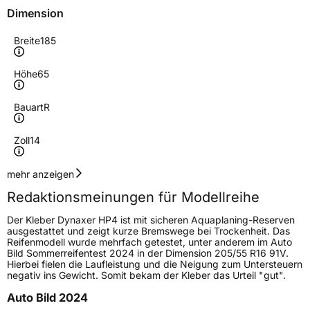
Dimension
Breite
185
Höhe
65
Bauart
R
Zoll
14
Geschwindigkeitsindex
H
mehr anzeigen
Redaktionsmeinungen für Modellreihe
Höchstgeschwindigkeit
210 km/h
Der Kleber Dynaxer HP4 ist mit sicheren Aquaplaning-Reserven
Lastindex
86
ausgestattet und zeigt kurze Bremswege bei Trockenheit. Das
Reifenmodell wurde mehrfach getestet, unter anderem im Auto
Bild Sommerreifentest 2024 in der Dimension 205/55 R16 91V.
Höchstlast
530 kg
Hierbei fielen die Laufleistung und die Neigung zum Untersteuern
negativ ins Gewicht. Somit bekam der Kleber das Urteil "gut".
Generelle Merkmale
Auto Bild 2024