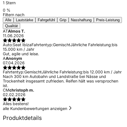
1 Stern
0 %
Filtern nach
Alle
Lautstärke
Fahrgefühl
Grip
Nasshaftung
Preis-Leistung
Qualität
AT
Almos T.
11.06.2026
Auto:
Seat Ibiza
Fahrtentyp:
Gemischt
Jährliche Fahrleistung:
bis
15.000 km / Jahr
Gut, agile und leise.
A
Anonym
07.04.2026
Fahrtentyp:
Gemischt
Jährliche Fahrleistung:
bis 12.000 km / Jahr
Nach 300 km Autobahn und Landstraße bei Nässe und
Trockenheit insgesamt zufrieden. Reifen hält was versprochen
ist.
CM
christoph m.
02.02.2026
Alles bestens!
alle Kundenbewertungen anzeigen
Produktdetails