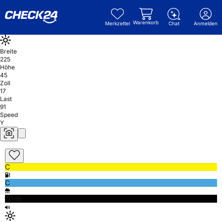
Warenkorb
Merkzettel
Chat
Anmelden
Breite
225
Höhe
45
Zoll
17
Last
91
Speed
Y
C
C
70db