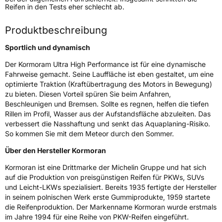
Reifen in den Tests eher schlecht ab.
Verwendung
Sommerreifen
Modellname
Ultra High Performance
Produktbeschreibung
Fahrzeugart
PKW & SUV
Sportlich und dynamisch
Der Kormoram Ultra High Performance ist für eine dynamische
Weitere Eigenschaften
Fahrweise gemacht. Seine Lauffläche ist eben gestaltet, um eine
optimierte Traktion (Kraftübertragung des Motors in Bewegung)
Schlauchtyp
TL
zu bieten. Diesen Vorteil spüren Sie beim Anfahren,
Beschleunigen und Bremsen. Sollte es regnen, helfen die tiefen
Zustand
Neureifen
Rillen im Profil, Wasser aus der Aufstandsfläche abzuleiten. Das
verbessert die Nasshaftung und senkt das Aquaplaning-Risiko.
So kommen Sie mit dem Meteor durch den Sommer.
EU Label
Über den Hersteller Kormoran
Effizienz
C
Kormoran ist eine Drittmarke der Michelin Gruppe und hat sich
auf die Produktion von preisgünstigen Reifen für PKWs, SUVs
Nasshaftung
C
und Leicht-LKWs spezialisiert. Bereits 1935 fertigte der Hersteller
in seinem polnischen Werk erste Gummiprodukte, 1959 startete
die Reifenproduktion. Der Markenname Kormoran wurde erstmals
Rollgeräusch (Klasse)
B
im Jahre 1994 für eine Reihe von PKW-Reifen eingeführt.