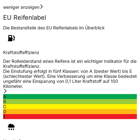
weniger anzeigen
Rollgeräusch (dB)
70
EU Reifenlabel
Fahrzeugklasse
C1
Die Bestandteile des EU Reifenlabels im Überblick
3PMSF / Schneeflockensymbol / Alpine-Symbol
Nein
Eisgrip
Nein
Kraftstoffeffizienz
EPREL ID
411356
Der Rollwiderstand eines Reifens ist ein wichtiger Indikator für die
Kraftstoffeffizienz.
Allgemeine Produktsicherheit (GPSR)
Die Einstufung erfolgt in fünf Klassen: von A (bester Wert) bis E
(schlechtester Wert). Eine Verbesserung um eine Klasse bedeutet
ungefähr eine Einsparung von 0,1 Liter Kraftstoff auf 100
Herstellerkontakt
MANUFACTURE FRANCAISE DES
Kilometer.
PNEUMATIQUES MICHELIN, place des
Carmes-Déchaux 23 63000 Clermont-
A
Ferrand Frankreich, contact@tc.michelin.eu
B
C
D
E