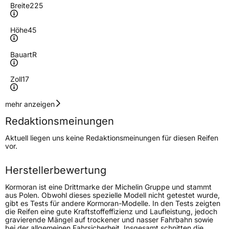
Breite
225
Höhe
45
Bauart
R
Zoll
17
Geschwindigkeitsindex
Y
mehr anzeigen
Redaktionsmeinungen
Höchstgeschwindigkeit
300 km/h
Aktuell liegen uns keine Redaktionsmeinungen für diesen Reifen
Lastindex
91
vor.
Höchstlast
615 kg
Herstellerbewertung
Gewicht (in kg)
9,21 kg
Kormoran ist eine Drittmarke der Michelin Gruppe und stammt
aus Polen. Obwohl dieses spezielle Modell nicht getestet wurde,
gibt es Tests für andere Kormoran-Modelle. In den Tests zeigten
Generelle Merkmale
die Reifen eine gute Kraftstoffeffizienz und Laufleistung, jedoch
gravierende Mängel auf trockener und nasser Fahrbahn sowie
Fahrzeugtyp
PKW
bei der allgemeinen Fahrsicherheit. Insgesamt schnitten die