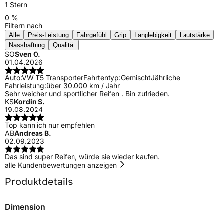
1 Stern
0 %
Filtern nach
Alle
Preis-Leistung
Fahrgefühl
Grip
Langlebigkeit
Lautstärke
Nasshaftung
Qualität
SO
Sven O.
01.04.2026
Auto:
VW T5 Transporter
Fahrtentyp:
Gemischt
Jährliche
Fahrleistung:
über 30.000 km / Jahr
Sehr weicher und sportlicher Reifen . Bin zufrieden.
KS
Kordin S.
19.08.2024
Top kann ich nur empfehlen
AB
Andreas B.
02.09.2023
Das sind super Reifen, würde sie wieder kaufen.
alle Kundenbewertungen anzeigen
Produktdetails
Dimension