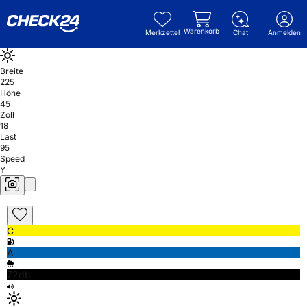
Warenkorb
Merkzettel
Chat
Anmelden
Breite
225
Höhe
45
Zoll
18
Last
95
Speed
Y
C
A
72db