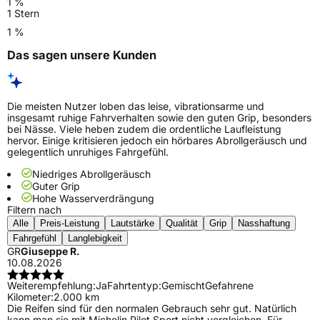
1 %
1 Stern
1 %
Das sagen unsere Kunden
Die meisten Nutzer loben das leise, vibrationsarme und
insgesamt ruhige Fahrverhalten sowie den guten Grip, besonders
bei Nässe. Viele heben zudem die ordentliche Laufleistung
hervor. Einige kritisieren jedoch ein hörbares Abrollgeräusch und
gelegentlich unruhiges Fahrgefühl.
Niedriges Abrollgeräusch
Guter Grip
Hohe Wasserverdrängung
Filtern nach
Alle
Preis-Leistung
Lautstärke
Qualität
Grip
Nasshaftung
Fahrgefühl
Langlebigkeit
GR
Giuseppe R.
10.08.2026
Weiterempfehlung:
Ja
Fahrtentyp:
Gemischt
Gefahrene
Kilometer:
2.000 km
Die Reifen sind für den normalen Gebrauch sehr gut. Natürlich
kann man sie mit Michelin Pilot Sport nicht vergleichen. Für