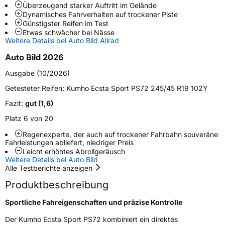
Überzeugend starker Auftritt im Gelände
Dynamisches Fahrverhalten auf trockener Piste
Zustand
Neureifen
Günstigster Reifen im Test
Etwas schwächer bei Nässe
Weitere Details bei Auto Bild Allrad
Verstärkt
XL
Auto Bild 2026
Ausgabe (10/2026)
EU Label
Getesteter Reifen:
Kumho Ecsta Sport PS72 245/45 R19 102Y
Effizienz
C
Fazit:
gut (1,6)
Platz 6 von 20
Nasshaftung
A
Regenexperte, der auch auf trockener Fahrbahn souveräne
Fahrleistungen abliefert, niedriger Preis
Rollgeräusch (Klasse)
B
Leicht erhöhtes Abrollgeräusch
Weitere Details bei Auto Bild
Rollgeräusch (dB)
72
Alle Testberichte anzeigen
Fahrzeugklasse
C1
Produktbeschreibung
Sportliche Fahreigenschaften und präzise Kontrolle
3PMSF / Schneeflockensymbol / Alpine-Symbol
Nein
Der Kumho Ecsta Sport PS72 kombiniert ein direktes