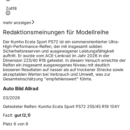
Zoll
18
Geschwindigkeitsindex
Y
mehr anzeigen
Redaktionsmeinungen für Modellreihe
Lastindex
95
Der Kumho Ecsta Sport PS72 ist ein sommerorientierter Ultra-
High-Performance-Reifen, der mit insgesamt soliden
Höchstlast
690 kg
Sicherheitsreserven und ausgewogener Leistungsfähigkeit
auftritt. Er wurde vom ACE-Lenkrad im Jahr 2026 in der
Dimension 225/40 R18 getestet. In diesem Versuch erreichte der
Generelle Merkmale
Reifen ein insgesamt ausgewogenes Niveau mit deutlich
besseren Resultaten auf nasser als auf trockener Strecke sowie
Fahrzeugtyp
PKW
akzeptablen Werten bei Verbrauch und Umwelt, was zur
Gesamteinschätzung "empfehlenswert" führte.
Verwendung
Sommerreifen
Auto Bild Allrad
Modellname
Ecsta Sport PS72
03/2026
Fahrzeugart
PKW & SUV
Getesteter Reifen:
Kumho Ecsta Sport PS72 255/45 R19 104Y
Fazit:
gut (2,1)
Weitere Eigenschaften
Platz 6 von 9
Schlauchtyp
TL