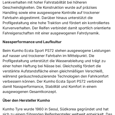
Lenkverhalten mit hoher Fahrstabilität bei höheren
EPREL ID
2111021
Geschwindigkeiten. Die Konstruktion wurde auf präzises
Handling sowie eine ausgewogene Kontrolle auf trockener
Allgemeine Produktsicherheit (GPSR)
Fahrbahn abgestimmt. Darüber hinaus unterstützt die
Profilgestaltung eine hohe Traktion und fördert ein kontrolliertes
Herstellerkontakt
Kumho Tire Europe GmbH, KUMHO TIRE
Kurvenverhalten. Der Reifen verbindet damit sportlich orientierte
EUROPE GmbH Strahlenberger Str. 110-112
D-63067 Offenbach Germany, kumhotire.de,
Fahreigenschaften mit einer ausgewogenen Fahrdynamik.
technik@kumhotire.de
Nassperformance und Laufkultur
Beim Kumho Ecsta Sport PS72 stehen ausgewogene Leistungen
auf nasser und trockener Fahrbahn im Mittelpunkt. Die
Profilgestaltung unterstützt die Wasserableitung und trägt zu
einer hohen Haftung bei Nässe bei. Gleichzeitig fördert die
verstärkte Aufstandsfläche einen gleichmäßigen Verschleiß,
während geräuschreduzierende Technologien den Fahrkomfort
verbessern können. Der Kumho Ecsta Sport PS72 verbindet
damit Nassperformance, Stabilität und Komfort in einem
ausgewogenen Gesamtkonzept.
Über den Hersteller Kumho
Kumho Tyre wurde 1960 in Seoul, Südkorea gegründet und hat
sich zu einem führenden Reifenhersteller weltweit entwickelt. Das