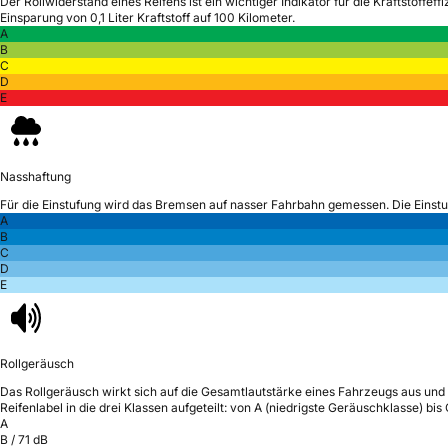
Der Rollwiderstand eines Reifens ist ein wichtiger Indikator für die Kraftstoffeffi
Einsparung von 0,1 Liter Kraftstoff auf 100 Kilometer.
A
B
C
D
E
Nasshaftung
Für die Einstufung wird das Bremsen auf nasser Fahrbahn gemessen.
Die Einst
A
B
C
D
E
Rollgeräusch
Das Rollgeräusch wirkt sich auf die Gesamtlautstärke eines Fahrzeugs aus
und 
Reifenlabel in die drei Klassen aufgeteilt: von A (niedrigste Geräuschklasse) bi
A
B
/
71
dB