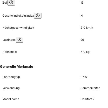
Zoll
15
Geschwindigkeitsindex
H
Höchstgeschwindigkeit
210 km/h
Lastindex
96
Höchstlast
710 kg
Generelle Merkmale
Fahrzeugtyp
PKW
Verwendung
Sommerreifen
Modellname
Comfort 2