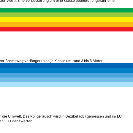
tester Wert). Eine Verbesserung um eine Klasse bedeutet ungefähr eine
Der Bremsweg verlängert sich je Klasse um rund 3 bis 6 Meter.
r die Umwelt. Das Rollgeräusch wird in Dezibel (dB) gemessen und im EU
h an EU Grenzwerten.