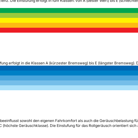
zienz.
Die Einstufung erfolgt in fünf Klassen: von A (bester Wert) bis E (schlech
ufung erfolgt in die Klassen A (kürzester Bremsweg) bis E (längster Bremsweg). 
beeinflusst sowohl den eigenen Fahrkomfort als auch die Geräuschbelastung fü
s C (höchste Geräuschklasse). Die Einstufung für das Rollgeräusch orientiert sic