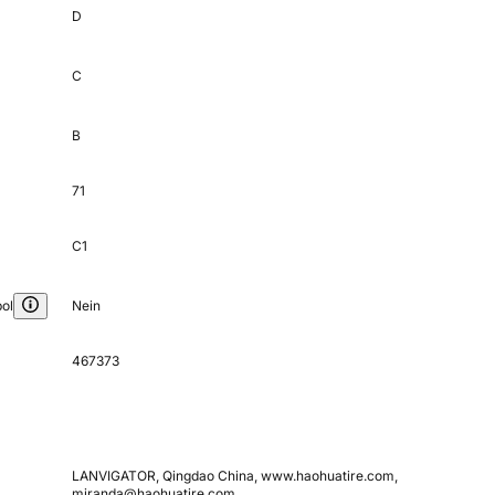
D
C
B
71
C1
ol
Nein
467373
LANVIGATOR, Qingdao China, www.haohuatire.com,
miranda@haohuatire.com