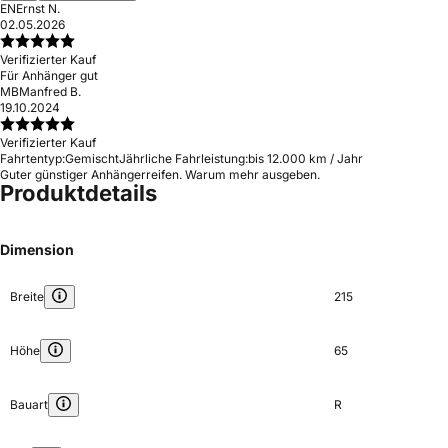
EN
Ernst N.
02.05.2026
Verifizierter Kauf
Für Anhänger gut
MB
Manfred B.
19.10.2024
Verifizierter Kauf
Fahrtentyp:
Gemischt
Jährliche Fahrleistung:
bis 12.000 km / Jahr
Guter günstiger Anhängerreifen. Warum mehr ausgeben.
Produktdetails
Dimension
Breite
215
Höhe
65
Bauart
R