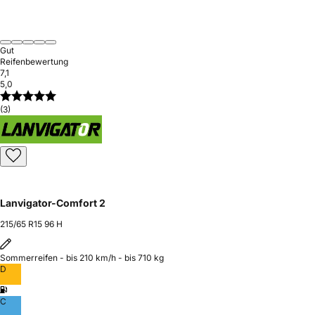
Gut
Reifenbewertung
7,1
5,0
(3)
Lanvigator-Comfort 2
215/65 R15 96 H
Sommerreifen - bis 210 km/h - bis 710 kg
D
C