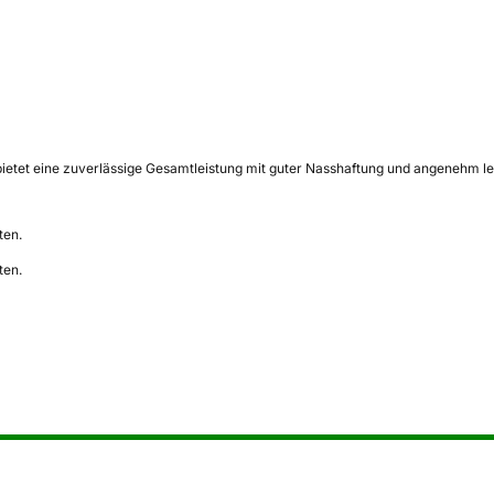
et eine zuverlässige Gesamtleistung mit guter Nasshaftung und angenehm leisem
ten.
ten.