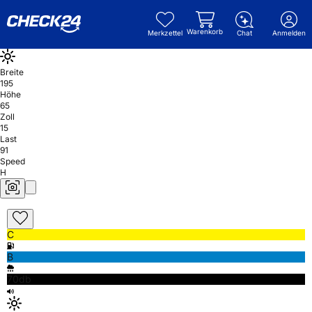
Warenkorb
Merkzettel
Chat
Anmelden
Breite
195
Höhe
65
Zoll
15
Last
91
Speed
H
C
B
70db