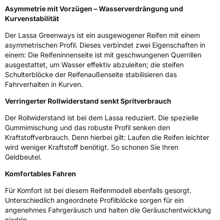
Asymmetrie mit Vorzügen – Wasserverdrängung und
Weitere Eigenschaften
Kurvenstabilität
Der Lassa Greenways ist ein ausgewogener Reifen mit einem
Schlauchtyp
TL
asymmetrischen Profil. Dieses verbindet zwei Eigenschaften in
einem: Die Reifeninnenseite ist mit geschwungenen Querrillen
Zustand
Neureifen
ausgestattet, um Wasser effektiv abzuleiten; die steifen
Schulterblöcke der Reifenaußenseite stabilisieren das
Fahrverhalten in Kurven.
EU Label
Verringerter Rollwiderstand senkt Spritverbrauch
Effizienz
C
Der Rollwiderstand ist bei dem Lassa reduziert. Die spezielle
Gummimischung und das robuste Profil senken den
Nasshaftung
B
Kraftstoffverbrauch. Denn hierbei gilt: Laufen die Reifen leichter
wird weniger Kraftstoff benötigt. So schonen Sie Ihren
Rollgeräusch (Klasse)
B
Geldbeutel.
Komfortables Fahren
Rollgeräusch (dB)
70
Für Komfort ist bei diesem Reifenmodell ebenfalls gesorgt.
Fahrzeugklasse
C1
Unterschiedlich angeordnete Profilblöcke sorgen für ein
angenehmes Fahrgeräusch und halten die Geräuschentwicklung
3PMSF / Schneeflockensymbol / Alpine-Symbol
Nein
niedrig.