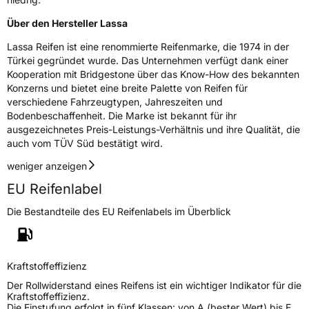
Über den Hersteller Lassa
Eisgrip
Nein
Lassa Reifen ist eine renommierte Reifenmarke, die 1974 in der
EPREL ID
567999
Türkei gegründet wurde. Das Unternehmen verfügt dank einer
Kooperation mit Bridgestone über das Know-How des bekannten
Allgemeine Produktsicherheit (GPSR)
Konzerns und bietet eine breite Palette von Reifen für
verschiedene Fahrzeugtypen, Jahreszeiten und
Herstellerkontakt
ODACC GmbH, Alikahya Fatih mah. Sanayi
Bodenbeschaffenheit. Die Marke ist bekannt für ihr
cad. No:98 41310 Izmit /KOCAELI TURKEY,
info@lassa.com.tr
ausgezeichnetes Preis-Leistungs-Verhältnis und ihre Qualität, die
auch vom TÜV Süd bestätigt wird.
weniger anzeigen
EU Reifenlabel
Die Bestandteile des EU Reifenlabels im Überblick
Kraftstoffeffizienz
Der Rollwiderstand eines Reifens ist ein wichtiger Indikator für die
Kraftstoffeffizienz.
Die Einstufung erfolgt in fünf Klassen: von A (bester Wert) bis E