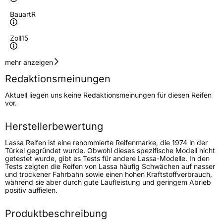
Bauart
R
Zoll
15
Geschwindigkeitsindex
H
mehr anzeigen
Redaktionsmeinungen
Höchstgeschwindigkeit
210 km/h
Aktuell liegen uns keine Redaktionsmeinungen für diesen Reifen
Lastindex
91
vor.
Höchstlast
615 kg
Herstellerbewertung
Lassa Reifen ist eine renommierte Reifenmarke, die 1974 in der
Generelle Merkmale
Türkei gegründet wurde. Obwohl dieses spezifische Modell nicht
getestet wurde, gibt es Tests für andere Lassa-Modelle. In den
Fahrzeugtyp
PKW
Tests zeigten die Reifen von Lassa häufig Schwächen auf nasser
und trockener Fahrbahn sowie einen hohen Kraftstoffverbrauch,
Verwendung
Sommerreifen
während sie aber durch gute Laufleistung und geringem Abrieb
positiv auffielen.
Modellname
Greenways
Fahrzeugart
PKW & SUV
Produktbeschreibung