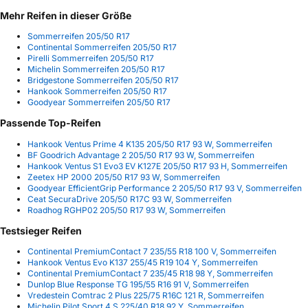
Mehr Reifen in dieser Größe
Sommerreifen 205/50 R17
Continental Sommerreifen 205/50 R17
Pirelli Sommerreifen 205/50 R17
Michelin Sommerreifen 205/50 R17
Bridgestone Sommerreifen 205/50 R17
Hankook Sommerreifen 205/50 R17
Goodyear Sommerreifen 205/50 R17
Passende Top-Reifen
Hankook Ventus Prime 4 K135 205/50 R17 93 W, Sommerreifen
BF Goodrich Advantage 2 205/50 R17 93 W, Sommerreifen
Hankook Ventus S1 Evo3 EV K127E 205/50 R17 93 H, Sommerreifen
Zeetex HP 2000 205/50 R17 93 W, Sommerreifen
Goodyear EfficientGrip Performance 2 205/50 R17 93 V, Sommerreifen
Ceat SecuraDrive 205/50 R17C 93 W, Sommerreifen
Roadhog RGHP02 205/50 R17 93 W, Sommerreifen
Testsieger Reifen
Continental PremiumContact 7 235/55 R18 100 V, Sommerreifen
Hankook Ventus Evo K137 255/45 R19 104 Y, Sommerreifen
Continental PremiumContact 7 235/45 R18 98 Y, Sommerreifen
Dunlop Blue Response TG 195/55 R16 91 V, Sommerreifen
Vredestein Comtrac 2 Plus 225/75 R16C 121 R, Sommerreifen
Michelin Pilot Sport 4 S 225/40 R18 92 Y, Sommerreifen