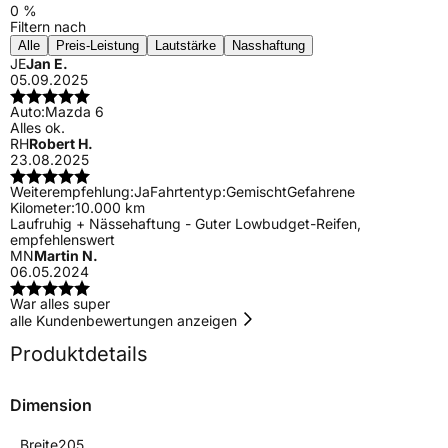
0 %
Filtern nach
Alle
Preis-Leistung
Lautstärke
Nasshaftung
JE
Jan E.
05.09.2025
Auto:
Mazda 6
Alles ok.
RH
Robert H.
23.08.2025
Weiterempfehlung:
Ja
Fahrtentyp:
Gemischt
Gefahrene
Kilometer:
10.000 km
Laufruhig + Nässehaftung - Guter Lowbudget-Reifen,
empfehlenswert
MN
Martin N.
06.05.2024
War alles super
alle Kundenbewertungen anzeigen
Produktdetails
Dimension
Breite
205