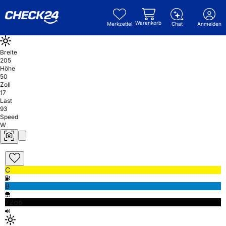
Warenkorb
Merkzettel
Chat
Anmelden
Breite
205
Höhe
50
Zoll
17
Last
93
Speed
W
C
B
72db