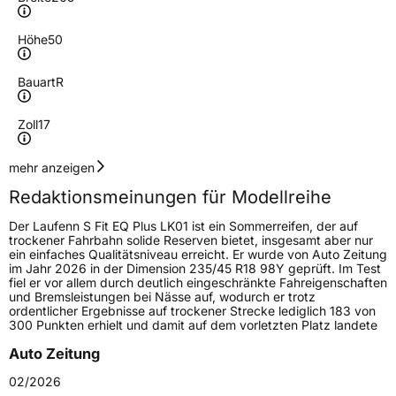
Höhe
50
Bauart
R
Zoll
17
Geschwindigkeitsindex
W
mehr anzeigen
Redaktionsmeinungen für Modellreihe
Höchstgeschwindigkeit
270 km/h
Der Laufenn S Fit EQ Plus LK01 ist ein Sommerreifen, der auf
Lastindex
93
trockener Fahrbahn solide Reserven bietet, insgesamt aber nur
ein einfaches Qualitätsniveau erreicht. Er wurde von Auto Zeitung
im Jahr 2026 in der Dimension 235/45 R18 98Y geprüft. Im Test
Höchstlast
650 kg
fiel er vor allem durch deutlich eingeschränkte Fahreigenschaften
und Bremsleistungen bei Nässe auf, wodurch er trotz
Gewicht (in kg)
8,52 kg
ordentlicher Ergebnisse auf trockener Strecke lediglich 183 von
300 Punkten erhielt und damit auf dem vorletzten Platz landete
Generelle Merkmale
Auto Zeitung
Fahrzeugtyp
PKW
02/2026