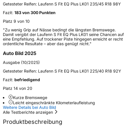
Verwendung
Sommerreifen
Getesteter Reifen:
Laufenn S Fit EQ Plus LK01 235/45 R18 98Y
Modellname
S Fit EQ Plus LK01
Fazit:
183 von 300 Punkten
Fahrzeugart
PKW & SUV
Platz 9 von 10
"Zu wenig Grip auf Nässe bedingt die längsten Bremswege.
Damit vergibt der Laufenn S Fit EQ Plus LK01 seine Chancen auf
Weitere Eigenschaften
eine Empfehlung. Auf trockener Piste hingegen erreicht er recht
ordentliche Resultate – aber das genügt nicht."
Schlauchtyp
TL
Auto Bild 2025
Zustand
Neureifen
Ausgabe (10/2025)
Getesteter Reifen:
Laufenn S Fit EQ Plus LK01 225/40 R18 92Y
Verstärkt
XL
Fazit:
befriedigend
Platz 14 von 20
EU Label
Kurze Bremswege
Leicht eingeschränkte Kilometerlaufleistung
Effizienz
C
Weitere Details bei Auto Bild
Alle Testberichte anzeigen
Nasshaftung
B
Produktbeschreibung