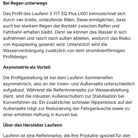
Rollgeräusch (Klasse)
B
Bei Regen unterwegs
Das Profil des Laufenn S FIT EQ Plus LK01 kennzeichnet sich
Rollgeräusch (dB)
72
durch vier breite, umlaufende Rillen. Diese ermöglichen, dass
auch bei starkem Regen der Kontakt zwischen Reifen und
Fahrzeugklasse
C1
Fahrbahn erhalten bleibt. Denn sie können das Wasser in sich
aufnehmen und rasch nach außen ableiten, wodurch das Risiko
3PMSF / Schneeflockensymbol / Alpine-Symbol
Nein
von Aquaplaning gesenkt wird. Unterstützt wird die
Wasserverdrängung zusätzlich von dem stromlinienförmigen
Eisgrip
Nein
Profildesign.
EPREL ID
488201
Asymmetrie als Vorteil
Die Profilgestaltung ist bei dem Laufenn Sommerreifen
Allgemeine Produktsicherheit (GPSR)
asymmetrisch, also an der Innen- und Außenseite unterschiedlich
aufgebaut. Während die Reifeninnenseite zur Wasserableitung
Herstellerkontakt
Hankook Tire Europe GmbH, Siemensstr. 14
D-63263 Neu-Isenburg Deutschland,
dient, sind die robusten Außenschultern zur Stabilisation bei
technik@hankookreifen.de
Kurvenfahren da. Ein zusätzlicher schmaler Rippenblock auf der
Außenseite trägt zur Reduzierung der Fahrgeräusche sowie zu
einer erhöhten Haftung in Kurven bei.
Über den Hersteller Laufenn
Laufenn ist eine Reifenmarke, die ihre Produkte speziell für den