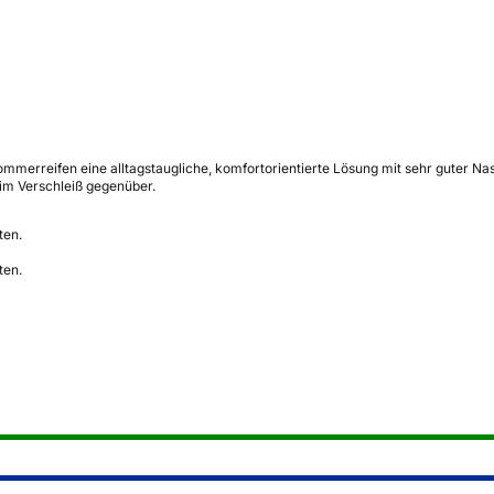
merreifen eine alltagstaugliche, komfortorientierte Lösung mit sehr guter Na
im Verschleiß gegenüber.
ten.
ten.