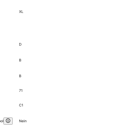
XL
D
B
B
71
C1
ol
Nein