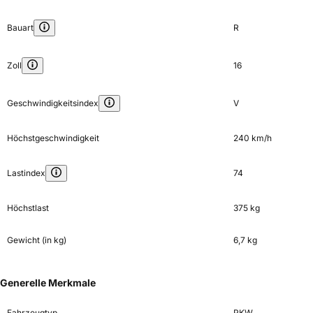
Bauart
R
Zoll
16
Geschwindigkeitsindex
V
Höchstgeschwindigkeit
240 km/h
Lastindex
74
Höchstlast
375 kg
Gewicht (in kg)
6,7 kg
Generelle Merkmale
Fahrzeugtyp
PKW