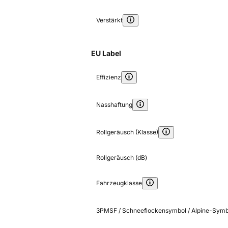
Verstärkt
EU Label
Effizienz
Nasshaftung
Rollgeräusch (Klasse)
Rollgeräusch (dB)
Fahrzeugklasse
3PMSF / Schneeflockensymbol / Alpine-Symb