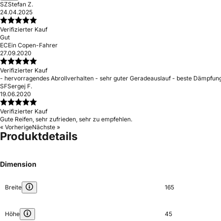
SZ
Stefan Z.
24.04.2025
Verifizierter Kauf
Gut
EC
Ein Copen-Fahrer
27.09.2020
Verifizierter Kauf
- hervorragendes Abrollverhalten - sehr guter Geradeauslauf - beste Dämpfungs
SF
Sergej F.
19.06.2020
Verifizierter Kauf
Gute Reifen, sehr zufrieden, sehr zu empfehlen.
« Vorherige
Nächste »
Produktdetails
Dimension
Breite
165
Höhe
45