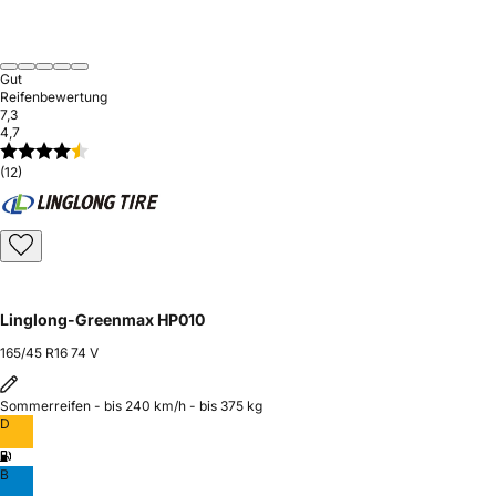
Gut
Reifenbewertung
7,3
4,7
(12)
Linglong-Greenmax HP010
165/45 R16 74 V
Sommerreifen - bis 240 km/h - bis 375 kg
D
B