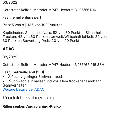
03/2022
Fahrzeugtyp
PKW
Getesteter Reifen:
Matador MP47 Hectorra 3 195/55 R16
Verwendung
Sommerreifen
Fazit:
empfehlenswert
Modellname
MP 47 Hectorra 3
Platz 5 von 8 | 136 von 190 Punkten
Fahrzeugart
PKW & SUV
Kapitelnoten: Sicherheit Nass: 52 von 80 Punkten Sicherheit
Trocken: 42 von 60 Punkten Umwelt/Wirtschaftlichkeit: 22 von
30 Punkten Bewertung Preis: 20 von 20 Punkten
Weitere Eigenschaften
ADAC
Schlauchtyp
TL
02/2022
Getesteter Reifen:
Matador MP47 Hectorra 3 185/65 R15 88H
Zustand
Neureifen
Fazit:
befriedigend (3,3)
Relativ geringer Spritverbrauch
Verstärkt
XL
Schwach auf nasser und vor allem trockener Fahrbahn
(Fahrverhalten)
Weitere Details bei ADAC
EU Label
Produktbeschreibung
Effizienz
D
Rillen senken Aquaplaning-Risiko