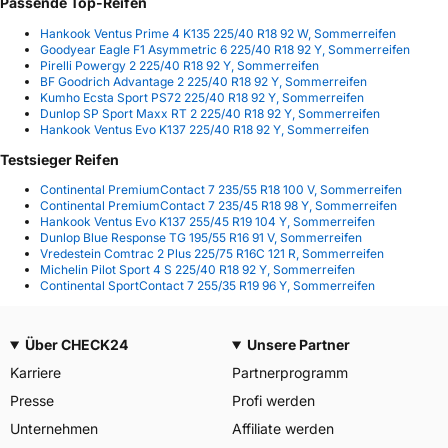
Passende Top-Reifen
Hankook Ventus Prime 4 K135 225/40 R18 92 W, Sommerreifen
Goodyear Eagle F1 Asymmetric 6 225/40 R18 92 Y, Sommerreifen
Pirelli Powergy 2 225/40 R18 92 Y, Sommerreifen
BF Goodrich Advantage 2 225/40 R18 92 Y, Sommerreifen
Kumho Ecsta Sport PS72 225/40 R18 92 Y, Sommerreifen
Dunlop SP Sport Maxx RT 2 225/40 R18 92 Y, Sommerreifen
Hankook Ventus Evo K137 225/40 R18 92 Y, Sommerreifen
Testsieger Reifen
Continental PremiumContact 7 235/55 R18 100 V, Sommerreifen
Continental PremiumContact 7 235/45 R18 98 Y, Sommerreifen
Hankook Ventus Evo K137 255/45 R19 104 Y, Sommerreifen
Dunlop Blue Response TG 195/55 R16 91 V, Sommerreifen
Vredestein Comtrac 2 Plus 225/75 R16C 121 R, Sommerreifen
Michelin Pilot Sport 4 S 225/40 R18 92 Y, Sommerreifen
Continental SportContact 7 255/35 R19 96 Y, Sommerreifen
Über CHECK24
Unsere Partner
Karriere
Partnerprogramm
Presse
Profi werden
Unternehmen
Affiliate werden