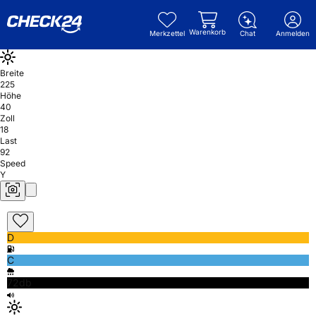
Warenkorb
Merkzettel
Chat
Anmelden
Breite
225
Höhe
40
Zoll
18
Last
92
Speed
Y
D
C
72db