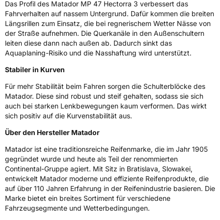
Das Profil des Matador MP 47 Hectorra 3 verbessert das
Nasshaftung
C
Fahrverhalten auf nassem Untergrund. Dafür kommen die breiten
Längsrillen zum Einsatz, die bei regnerischem Wetter Nässe von
Rollgeräusch (Klasse)
B
der Straße aufnehmen. Die Querkanäle in den Außenschultern
leiten diese dann nach außen ab. Dadurch sinkt das
Aquaplaning-Risiko und die Nasshaftung wird unterstützt.
Rollgeräusch (dB)
72
Stabiler in Kurven
Fahrzeugklasse
C1
Für mehr Stabilität beim Fahren sorgen die Schulterblöcke des
3PMSF / Schneeflockensymbol / Alpine-Symbol
Nein
Matador. Diese sind robust und steif gehalten, sodass sie sich
auch bei starken Lenkbewegungen kaum verformen. Das wirkt
sich positiv auf die Kurvenstabilität aus.
Eisgrip
Nein
Über den Hersteller Matador
EPREL ID
492428
Matador ist eine traditionsreiche Reifenmarke, die im Jahr 1905
Allgemeine Produktsicherheit (GPSR)
gegründet wurde und heute als Teil der renommierten
Continental-Gruppe agiert. Mit Sitz in Bratislava, Slowakei,
Herstellerkontakt
Continental Reifen Deutschland GmbH,
entwickelt Matador moderne und effiziente Reifenprodukte, die
Continental-Plaza 1 30175 Hannover
Deutschland,
auf über 110 Jahren Erfahrung in der Reifenindustrie basieren. Die
customerservice_tires@conti.de
Marke bietet ein breites Sortiment für verschiedene
Fahrzeugsegmente und Wetterbedingungen.