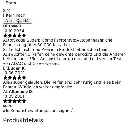
1 Stern
3 %
Filtern nach
Alle
Qualität
UD
Uwe D.
10.10.2024
Auto:
Skoda Superb Combi
Fahrtentyp:
Autobahn
Jährliche
Fahrleistung:
über 30.000 km / Jahr
Sicherlich nicht das Premium Produkt, aber schon beim
Auswuchten 2 Reifen keine gewichte benötigt! Und die Anderen
beiden nur je 25gr. Ansonst kann ich nur auf die diversen Tests
von ADAC und Co verweisen.
EK
Eugen K.
19.06.2021
Alles super gelaufen. Die Reifen sind sehr ruhig und leise beim
Fahren. Würde ich weiter empfehlen.
AD
Attanasio D.
13.05.2021
super
alle Kundenbewertungen anzeigen
Produktdetails