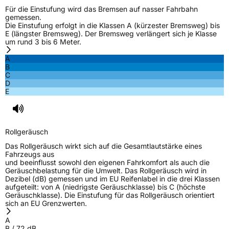
Für die Einstufung wird das Bremsen auf nasser Fahrbahn
gemessen.
Die Einstufung erfolgt in die Klassen A (kürzester Bremsweg) bis
E (längster Bremsweg). Der Bremsweg verlängert sich je Klasse
um rund 3 bis 6 Meter.
A
B
C
D
E
Rollgeräusch
Das Rollgeräusch wirkt sich auf die Gesamtlautstärke eines
Fahrzeugs aus
und beeinflusst sowohl den eigenen Fahrkomfort als auch die
Geräuschbelastung für die Umwelt. Das Rollgeräusch wird in
Dezibel (dB) gemessen und im EU Reifenlabel in die drei Klassen
aufgeteilt: von A (niedrigste Geräuschklasse) bis C (höchste
Geräuschklasse). Die Einstufung für das Rollgeräusch orientiert
sich an EU Grenzwerten.
A
B
/
72
dB