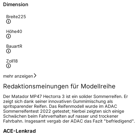
Dimension
Breite
225
Höhe
40
Bauart
R
Zoll
18
Geschwindigkeitsindex
Y
mehr anzeigen
Redaktionsmeinungen für Modellreihe
Höchstgeschwindigkeit
300 km/h
Der Matador MP47 Hectorra 3 ist ein solider Sommerreifen. Er
Lastindex
92
zeigt sich dank seiner innovativen Gummimischung als
spritsparender Reifen. Das Reifenmodell wurde im ADAC
Sommerreifentest 2022 getestet; hierbei zeigten sich einige
Höchstlast
630 kg
Schwächen beim Fahrverhalten auf nasser und trockener
Fahrbahn. Insgesamt vergab der ADAC das Fazit "befriedigend".
Gewicht (in kg)
8,96 kg
ACE-Lenkrad
Generelle Merkmale