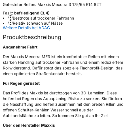
Getesteter Reifen:
Maxxis Mecotra 3 175/65 R14 82T
Zustand
Neureifen
Fazit:
befriedigend (3,4)
Bestnote auf trockener Fahrbahn
Relativ schwach auf Nässe
EU Label
Weitere Details bei ADAC
Produktbeschreibung
Effizienz
C
Angenehme Fahrt
Nasshaftung
B
Der Maxxis Mecotra ME3 ist ein komfortabler Reifen mit einem
starken Handling auf trockener Fahrbahn und einem reduziertem
Rollgeräusch (Klasse)
B
Rollwiderstand. Dafür sorgt das spezielle Flachprofil-Design, das
einen optimierten Straßenkontakt herstellt.
Rollgeräusch (dB)
69
Für Regen gerüstet
Fahrzeugklasse
C1
Das Profil des Maxxis ist durchzogen von 3D-Lamellen. Diese
helfen bei Regen das Aquaplaning-Risiko zu senken. Sie fördern
3PMSF / Schneeflockensymbol / Alpine-Symbol
Nein
die Nasshaftung und helfen zusammen mit den breiten Rillen und
offenen Schulter-Kanälen Wasser schnell aus der
Eisgrip
Nein
Aufstandsfläche zu leiten. So kommen Sie gut an Ihr Ziel.
EPREL ID
441672
Über den Hersteller Maxxis