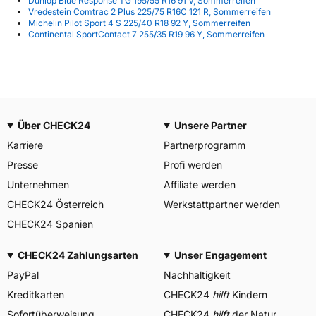
Dunlop Blue Response TG 195/55 R16 91 V, Sommerreifen
Vredestein Comtrac 2 Plus 225/75 R16C 121 R, Sommerreifen
Michelin Pilot Sport 4 S 225/40 R18 92 Y, Sommerreifen
Continental SportContact 7 255/35 R19 96 Y, Sommerreifen
Über CHECK24
Unsere Partner
Karriere
Partnerprogramm
Presse
Profi werden
Unternehmen
Affiliate werden
CHECK24 Österreich
Werkstattpartner werden
CHECK24 Spanien
CHECK24 Zahlungsarten
Unser Engagement
PayPal
Nachhaltigkeit
Kreditkarten
CHECK24
hilft
Kindern
Sofortüberweisung
CHECK24
hilft
der Natur