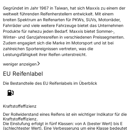
Gegründet im Jahr 1967 in Taiwan, hat sich Maxxis zu einem der
Allgemeine Produktsicherheit (GPSR)
weltweit führenden Reifenherstellern entwickelt. Mit einem
breiten Spektrum an Reifenarten für PKWs, SUVs, Motorräder,
Herstellerkontakt
Maxxis Tech Center Europe B.V.,
Neutronenlaan 7 5405NG Uden Noord
Fahrräder und viele weitere Fahrzeuge bietet das Unternehmen
Brabant Niederlande,
Produkte für nahezu jeden Bedarf. Maxxis bietet Sommer-,
regulation@maxxistce.nl
Winter- und Ganzjahresreifen in verschiedenen Preissegmenten.
Zudem engagiert sich die Marke im Motorsport und ist bei
zahlreichen Sportereignissen vertreten, was die
Leistungsfähigkeit ihrer Reifen unterstreicht.
weniger anzeigen
EU Reifenlabel
Die Bestandteile des EU Reifenlabels im Überblick
Kraftstoffeffizienz
Der Rollwiderstand eines Reifens ist ein wichtiger Indikator für die
Kraftstoffeffizienz.
Die Einstufung erfolgt in fünf Klassen: von A (bester Wert) bis E
(schlechtester Wert). Eine Verbesserung um eine Klasse bedeutet