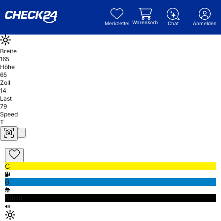
Warenkorb
Merkzettel
Chat
Anmelden
Breite
165
Höhe
65
Zoll
14
Last
79
Speed
T
C
B
69db