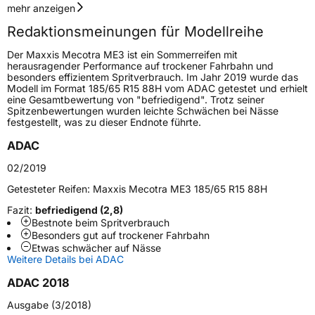
Geschwindigkeitsindex
T
mehr anzeigen
Redaktionsmeinungen für Modellreihe
Höchstgeschwindigkeit
190 km/h
Der Maxxis Mecotra ME3 ist ein Sommerreifen mit
Lastindex
79
herausragender Performance auf trockener Fahrbahn und
besonders effizientem Spritverbrauch. Im Jahr 2019 wurde das
Modell im Format 185/65 R15 88H vom ADAC getestet und erhielt
Höchstlast
437 kg
eine Gesamtbewertung von "befriedigend". Trotz seiner
Spitzenbewertungen wurden leichte Schwächen bei Nässe
Gewicht (in kg)
5,95 kg
festgestellt, was zu dieser Endnote führte.
ADAC
Generelle Merkmale
02/2019
Fahrzeugtyp
PKW
Getesteter Reifen:
Maxxis Mecotra ME3 185/65 R15 88H
Verwendung
Sommerreifen
Fazit:
befriedigend (2,8)
Modellname
Mecotra 3 ME3
Bestnote beim Spritverbrauch
Besonders gut auf trockener Fahrbahn
Fahrzeugart
PKW & SUV
Etwas schwächer auf Nässe
Weitere Details bei ADAC
Weitere Eigenschaften
ADAC 2018
Ausgabe (3/2018)
Schlauchtyp
TL