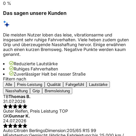
0 %
Das sagen unsere Kunden
Die meisten Nutzer loben das leise, vibrationsarme und
insgesamt sehr ruhige Fahrverhalten. Viele heben zudem guten
Grip und überzeugende Nasshaftung hervor. Einige erwähnen
auch einen kurzen Bremsweg. Negative Punkte werden kaum
genannt.
Reduzierte Lautstärke
Ruhiges Fahrverhalten
Zuverlässiger Halt bei nasser Straße
Filtern nach
Alle
Preis-Leistung
Qualität
Fahrgefühl
Lautstärke
Nasshaftung
Grip
Bremsleistung
TB
Thomas B.
31.07.2026
Guter Reifen, Preis Leistung TOP
GK
Gunnar K.
24.07.2026
Auto:
Citroën Berlingo
Dimension:
205/65 R15 99
H
Fahrtentyp:
Gemischt
Jährliche Fahrleistung:
bis 25.000 km /