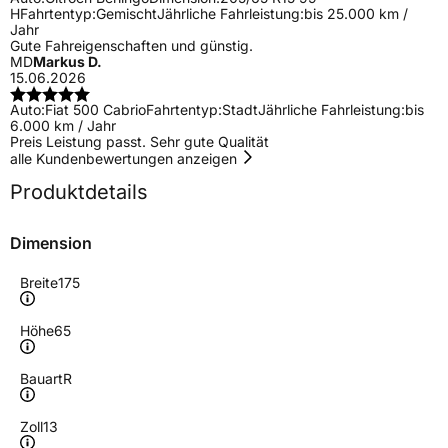
H
Fahrtentyp:
Gemischt
Jährliche Fahrleistung:
bis 25.000 km /
Jahr
Gute Fahreigenschaften und günstig.
MD
Markus D.
15.06.2026
Auto:
Fiat 500 Cabrio
Fahrtentyp:
Stadt
Jährliche Fahrleistung:
bis
6.000 km / Jahr
Preis Leistung passt. Sehr gute Qualität
alle Kundenbewertungen anzeigen
Produktdetails
Dimension
Breite
175
Höhe
65
Bauart
R
Zoll
13