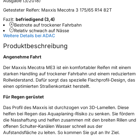
Ausgabe (3/2018)
Schlauchtyp
TL
Getesteter Reifen:
Maxxis Mecotra 3 175/65 R14 82T
Zustand
Neureifen
Fazit:
befriedigend (3,4)
Bestnote auf trockener Fahrbahn
Relativ schwach auf Nässe
EU Label
Weitere Details bei ADAC
Produktbeschreibung
Effizienz
C
Angenehme Fahrt
Nasshaftung
B
Der Maxxis Mecotra ME3 ist ein komfortabler Reifen mit einem
starken Handling auf trockener Fahrbahn und einem reduziertem
Rollgeräusch (Klasse)
B
Rollwiderstand. Dafür sorgt das spezielle Flachprofil-Design, das
einen optimierten Straßenkontakt herstellt.
Rollgeräusch (dB)
69
Für Regen gerüstet
Fahrzeugklasse
C1
Das Profil des Maxxis ist durchzogen von 3D-Lamellen. Diese
helfen bei Regen das Aquaplaning-Risiko zu senken. Sie fördern
3PMSF / Schneeflockensymbol / Alpine-Symbol
Nein
die Nasshaftung und helfen zusammen mit den breiten Rillen und
offenen Schulter-Kanälen Wasser schnell aus der
Eisgrip
Nein
Aufstandsfläche zu leiten. So kommen Sie gut an Ihr Ziel.