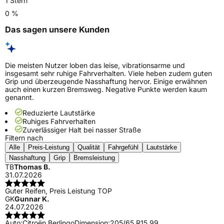
1 Stern
0 %
Das sagen unsere Kunden
Die meisten Nutzer loben das leise, vibrationsarme und
insgesamt sehr ruhige Fahrverhalten. Viele heben zudem guten
Grip und überzeugende Nasshaftung hervor. Einige erwähnen
auch einen kurzen Bremsweg. Negative Punkte werden kaum
genannt.
Reduzierte Lautstärke
Ruhiges Fahrverhalten
Zuverlässiger Halt bei nasser Straße
Filtern nach
Alle
Preis-Leistung
Qualität
Fahrgefühl
Lautstärke
Nasshaftung
Grip
Bremsleistung
TB
Thomas B.
31.07.2026
Guter Reifen, Preis Leistung TOP
GK
Gunnar K.
24.07.2026
Auto:
Citroën Berlingo
Dimension:
205/65 R15 99