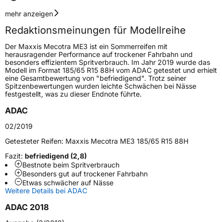
Geschwindigkeitsindex
T
mehr anzeigen
Redaktionsmeinungen für Modellreihe
Höchstgeschwindigkeit
190 km/h
Der Maxxis Mecotra ME3 ist ein Sommerreifen mit
Lastindex
80
herausragender Performance auf trockener Fahrbahn und
besonders effizientem Spritverbrauch. Im Jahr 2019 wurde das
Modell im Format 185/65 R15 88H vom ADAC getestet und erhielt
Höchstlast
450 kg
eine Gesamtbewertung von "befriedigend". Trotz seiner
Spitzenbewertungen wurden leichte Schwächen bei Nässe
Gewicht (in kg)
5,89 kg
festgestellt, was zu dieser Endnote führte.
ADAC
Generelle Merkmale
02/2019
Fahrzeugtyp
PKW
Getesteter Reifen:
Maxxis Mecotra ME3 185/65 R15 88H
Verwendung
Sommerreifen
Fazit:
befriedigend (2,8)
Modellname
Mecotra 3 ME3
Bestnote beim Spritverbrauch
Besonders gut auf trockener Fahrbahn
Fahrzeugart
PKW & SUV
Etwas schwächer auf Nässe
Weitere Details bei ADAC
Weitere Eigenschaften
ADAC 2018