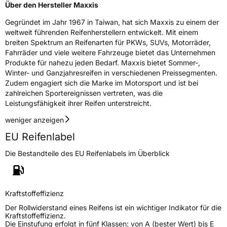
EPREL ID
441161
Über den Hersteller Maxxis
Gegründet im Jahr 1967 in Taiwan, hat sich Maxxis zu einem der
Allgemeine Produktsicherheit (GPSR)
weltweit führenden Reifenherstellern entwickelt. Mit einem
breiten Spektrum an Reifenarten für PKWs, SUVs, Motorräder,
Herstellerkontakt
Maxxis Tech Center Europe B.V.,
Neutronenlaan 7 5405NG Uden Noord
Fahrräder und viele weitere Fahrzeuge bietet das Unternehmen
Brabant Niederlande,
Produkte für nahezu jeden Bedarf. Maxxis bietet Sommer-,
regulation@maxxistce.nl
Winter- und Ganzjahresreifen in verschiedenen Preissegmenten.
Zudem engagiert sich die Marke im Motorsport und ist bei
zahlreichen Sportereignissen vertreten, was die
Leistungsfähigkeit ihrer Reifen unterstreicht.
weniger anzeigen
EU Reifenlabel
Die Bestandteile des EU Reifenlabels im Überblick
Kraftstoffeffizienz
Der Rollwiderstand eines Reifens ist ein wichtiger Indikator für die
Kraftstoffeffizienz.
Die Einstufung erfolgt in fünf Klassen: von A (bester Wert) bis E