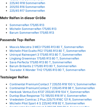
225/40 R18 Sommerreifen
205/55 R16 Sommerreifen
225/45 R17 Sommerreifen
Mehr Reifen in dieser Größe
Sommerreifen 175/65 R13
Michelin Sommerreifen 175/65 R13
Barum Sommerreifen 175/65 R13
Passende Top-Reifen
Maxxis Mecotra 3 ME3 175/65 R13 80 T, Sommerreifen
Michelin Pilot Exalto PE2 175/65 R13 80 T, Sommerreifen
Uniroyal Rainexpert 3 175/65 R13 80 T, Sommerreifen
Linglong Greenmax 175/65 R13 80 T, Sommerreifen
Sava Perfecta 175/65 R13 80 T, Sommerreifen
Barum Brillantis 2 175/65 R13 80 T, Sommerreifen
Tourador X Wonder TH2 175/65 R13 80 T, Sommerreifen
Testsieger Reifen
Continental PremiumContact 7 235/55 R18 100 V, Sommerreifen
Continental PremiumContact 7 235/45 R18 98 Y, Sommerreifen
Hankook Ventus Evo K137 255/45 R19 104 Y, Sommerreifen
Dunlop Blue Response TG 195/55 R16 91 V, Sommerreifen
Vredestein Comtrac 2 Plus 225/75 R16C 121 R, Sommerreifen
Michelin Pilot Sport 4 S 225/40 R18 92 Y, Sommerreifen