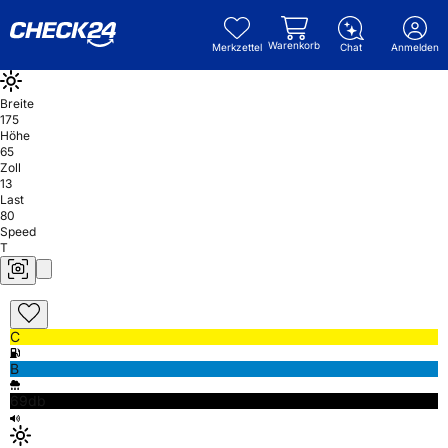
Warenkorb
Merkzettel
Chat
Anmelden
Breite
175
Höhe
65
Zoll
13
Last
80
Speed
T
C
B
69db