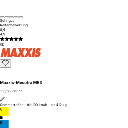
Sehr gut
Reifenbewertung
8,4
4,9
(8)
Maxxis-Mecotra ME3
165/65 R13 77 T
Sommerreifen - bis 190 km/h - bis 412 kg
C
B