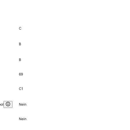
C
B
B
69
C1
ol
Nein
Nein