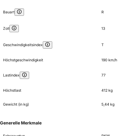
Bauart
R
Zoll
13
Geschwindigkeitsindex
T
Höchstgeschwindigkeit
190 km/h
Lastindex
77
Höchstlast
412 kg
Gewicht (in kg)
5,44 kg
Generelle Merkmale
Fahrzeugtyp
PKW