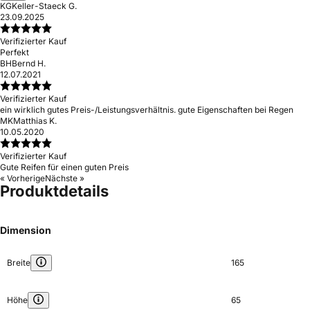
KG
Keller-Staeck G.
23.09.2025
Verifizierter Kauf
Perfekt
BH
Bernd H.
12.07.2021
Verifizierter Kauf
ein wirklich gutes Preis-/Leistungsverhältnis. gute Eigenschaften bei Regen
MK
Matthias K.
10.05.2020
Verifizierter Kauf
Gute Reifen für einen guten Preis
« Vorherige
Nächste »
Produktdetails
Dimension
Breite
165
Höhe
65