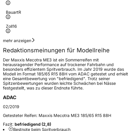
Bauart
R
Zoll
16
Geschwindigkeitsindex
H
mehr anzeigen
Redaktionsmeinungen für Modellreihe
Höchstgeschwindigkeit
210 km/h
Der Maxxis Mecotra ME3 ist ein Sommerreifen mit
Lastindex
86
herausragender Performance auf trockener Fahrbahn und
besonders effizientem Spritverbrauch. Im Jahr 2019 wurde das
Modell im Format 185/65 R15 88H vom ADAC getestet und erhielt
Höchstlast
530 kg
eine Gesamtbewertung von "befriedigend". Trotz seiner
Spitzenbewertungen wurden leichte Schwächen bei Nässe
Gewicht (in kg)
7,57 kg
festgestellt, was zu dieser Endnote führte.
ADAC
Generelle Merkmale
02/2019
Fahrzeugtyp
PKW
Getesteter Reifen:
Maxxis Mecotra ME3 185/65 R15 88H
Verwendung
Sommerreifen
Fazit:
befriedigend (2,8)
Modellname
Mecotra ME3
Bestnote beim Spritverbrauch