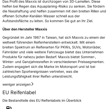
Das Profil des Maxxis ist durchzogen von 3D-Lamellen. Diese
helfen bei Regen das Aquaplaning-Risiko zu senken. Sie fördern
3PMSF / Schneeflockensymbol / Alpine-Symbol
Nein
die Nasshaftung und helfen zusammen mit den breiten Rillen und
offenen Schulter-Kanälen Wasser schnell aus der
Eisgrip
Nein
Aufstandsfläche zu leiten. So kommen Sie gut an Ihr Ziel.
EPREL ID
441310
Über den Hersteller Maxxis
Gegründet im Jahr 1967 in Taiwan, hat sich Maxxis zu einem der
Allgemeine Produktsicherheit (GPSR)
weltweit führenden Reifenherstellern entwickelt. Mit einem
breiten Spektrum an Reifenarten für PKWs, SUVs, Motorräder,
Herstellerkontakt
Maxxis Tech Center Europe B.V.,
Neutronenlaan 7 5405NG Uden Noord
Fahrräder und viele weitere Fahrzeuge bietet das Unternehmen
Brabant Niederlande,
Produkte für nahezu jeden Bedarf. Maxxis bietet Sommer-,
regulation@maxxistce.nl
Winter- und Ganzjahresreifen in verschiedenen Preissegmenten.
Zudem engagiert sich die Marke im Motorsport und ist bei
zahlreichen Sportereignissen vertreten, was die
Leistungsfähigkeit ihrer Reifen unterstreicht.
weniger anzeigen
EU Reifenlabel
Die Bestandteile des EU Reifenlabels im Überblick