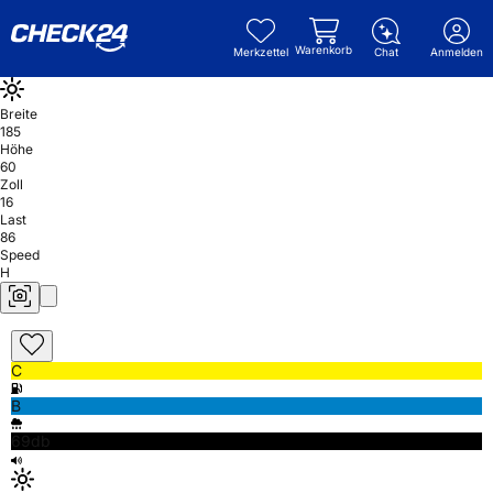
Warenkorb
Merkzettel
Chat
Anmelden
Breite
185
Höhe
60
Zoll
16
Last
86
Speed
H
C
B
69db