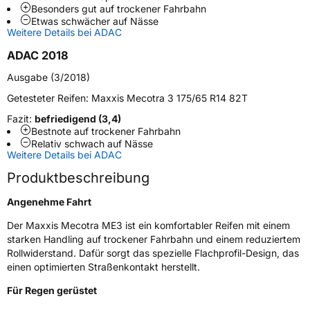
Besonders gut auf trockener Fahrbahn
Fahrzeugart
PKW & SUV
Etwas schwächer auf Nässe
Weitere Details bei ADAC
Weitere Eigenschaften
ADAC 2018
Ausgabe (3/2018)
Schlauchtyp
TL
Getesteter Reifen:
Maxxis Mecotra 3 175/65 R14 82T
Zustand
Neureifen
Fazit:
befriedigend (3,4)
Bestnote auf trockener Fahrbahn
Relativ schwach auf Nässe
EU Label
Weitere Details bei ADAC
Produktbeschreibung
Effizienz
C
Angenehme Fahrt
Nasshaftung
B
Der Maxxis Mecotra ME3 ist ein komfortabler Reifen mit einem
starken Handling auf trockener Fahrbahn und einem reduziertem
Rollgeräusch (Klasse)
B
Rollwiderstand. Dafür sorgt das spezielle Flachprofil-Design, das
einen optimierten Straßenkontakt herstellt.
Rollgeräusch (dB)
69
Für Regen gerüstet
Fahrzeugklasse
C1