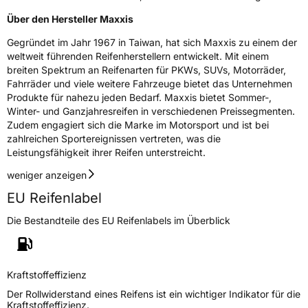
Rollgeräusch (Klasse)
B
Über den Hersteller Maxxis
Gegründet im Jahr 1967 in Taiwan, hat sich Maxxis zu einem der
Rollgeräusch (dB)
71
weltweit führenden Reifenherstellern entwickelt. Mit einem
breiten Spektrum an Reifenarten für PKWs, SUVs, Motorräder,
Fahrzeugklasse
C1
Fahrräder und viele weitere Fahrzeuge bietet das Unternehmen
Produkte für nahezu jeden Bedarf. Maxxis bietet Sommer-,
3PMSF / Schneeflockensymbol / Alpine-Symbol
Nein
Winter- und Ganzjahresreifen in verschiedenen Preissegmenten.
Zudem engagiert sich die Marke im Motorsport und ist bei
Eisgrip
Nein
zahlreichen Sportereignissen vertreten, was die
Leistungsfähigkeit ihrer Reifen unterstreicht.
EPREL ID
466370
weniger anzeigen
Allgemeine Produktsicherheit (GPSR)
EU Reifenlabel
Herstellerkontakt
Maxxis Tech Center Europe B.V.,
Die Bestandteile des EU Reifenlabels im Überblick
Neutronenlaan 7 5405NG Uden Noord
Brabant Niederlande,
regulation@maxxistce.nl
Kraftstoffeffizienz
Der Rollwiderstand eines Reifens ist ein wichtiger Indikator für die
Kraftstoffeffizienz.