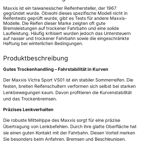
Modellname
Victra Sport VS01
Maxxis ist ein taiwanesischer Reifenhersteller, der 1967
Fahrzeugart
PKW & SUV
gegründet wurde. Obwohl dieses spezifische Modell nicht in
Reifentests geprüft wurde, gibt es Tests für andere Maxxis-
Modelle. Die Reifen dieser Marke zeigten oft gute
Bremsleistungen auf trockener Fahrbahn und eine solide
Weitere Eigenschaften
Laufleistung. Häufig kritisiert wurden jedoch das Untersteuern
auf nasser und trockener Fahrbahn sowie die eingeschränkte
Schlauchtyp
TL
Haftung bei winterlichen Bedingungen.
Zustand
Neureifen
Produktbeschreibung
Gutes Trockenhandling – Fahrstabilität in Kurven
Verstärkt
XL
Der Maxxis Victra Sport VS01 ist ein stabiler Sommerreifen. Die
festen, breiten Reifenschultern verformen sich selbst bei starken
Felgenschutz
MFS
Lenkbewegungen kaum. Davon profitieren die Kurvenstabilität
und das Trockenbremsen.
EU Label
Präzises Lenkverhalten
Effizienz
D
Die robuste Mittelrippe des Maxxis sorgt für eine präzise
Übertragung von Lenkbefehlen. Durch ihre glatte Oberfläche hat
sie einen guten Kontakt mit der Fahrbahn. Diesen Vorteil merken
Nasshaftung
B
Sie besonders beim Anfahren, Bremsen und Beschleunigen.