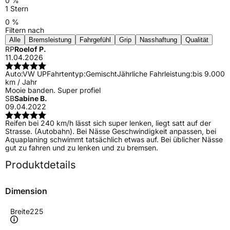
0 %
1 Stern
0 %
Filtern nach
Alle
Bremsleistung
Fahrgefühl
Grip
Nasshaftung
Qualität
RP
Roelof P.
11.04.2026
Auto:
VW UP
Fahrtentyp:
Gemischt
Jährliche Fahrleistung:
bis 9.000
km / Jahr
Mooie banden. Super profiel
SB
Sabine B.
09.04.2022
Reifen bei 240 km/h lässt sich super lenken, liegt satt auf der
Strasse. (Autobahn). Bei Nässe Geschwindigkeit anpassen, bei
Aquaplaning schwimmt tatsächlich etwas auf. Bei üblicher Nässe
gut zu fahren und zu lenken und zu bremsen.
Produktdetails
Dimension
Breite
225