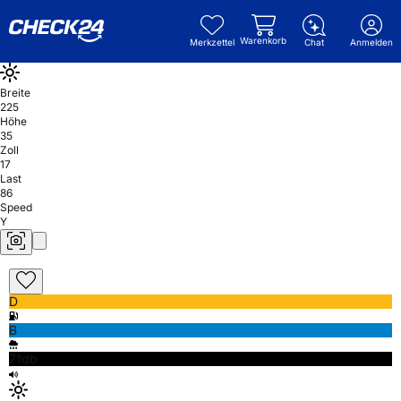
Warenkorb
Merkzettel
Chat
Anmelden
Breite
225
Höhe
35
Zoll
17
Last
86
Speed
Y
D
B
71db