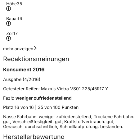
Höhe
35
Bauart
R
Zoll
17
Geschwindigkeitsindex
Y
mehr anzeigen
Redaktionsmeinungen
Höchstgeschwindigkeit
300 km/h
Konsument 2016
Lastindex
86
Ausgabe (4/2016)
Höchstlast
530 kg
Getesteter Reifen:
Maxxis Victra VS01 225/45R17 Y
Gewicht (in kg)
9,14 kg
Fazit:
weniger zufriedenstellend
Platz 16 von 16 | 35 von 100 Punkten
Generelle Merkmale
Nasse Fahrbahn: weniger zufriedenstellend; Trockene Fahrbahn:
gut; Verschleißfestigkeit: gut; Kraftstoffverbrauch: gut;
Fahrzeugtyp
PKW
Geräusch: durchschnittlich; Schnelllaufprüfung: bestanden.
Verwendung
Sommerreifen
Herstellerbewertung