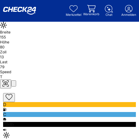
Warenkorb
Merkzettel
Chat
Anmelden
Breite
155
Höhe
80
Zoll
13
Last
79
Speed
T
D
C
70db