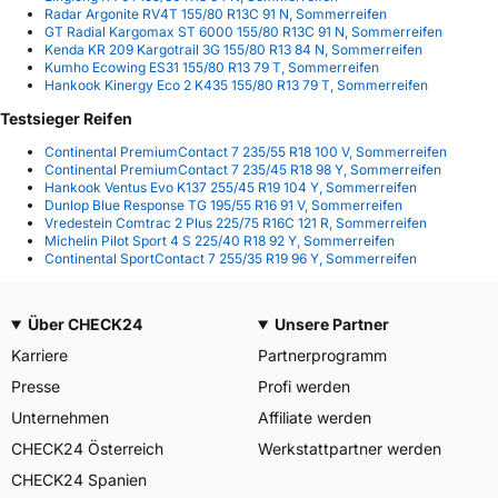
Radar Argonite RV4T 155/80 R13C 91 N, Sommerreifen
GT Radial Kargomax ST 6000 155/80 R13C 91 N, Sommerreifen
Kenda KR 209 Kargotrail 3G 155/80 R13 84 N, Sommerreifen
Kumho Ecowing ES31 155/80 R13 79 T, Sommerreifen
Hankook Kinergy Eco 2 K435 155/80 R13 79 T, Sommerreifen
Testsieger Reifen
Continental PremiumContact 7 235/55 R18 100 V, Sommerreifen
Continental PremiumContact 7 235/45 R18 98 Y, Sommerreifen
Hankook Ventus Evo K137 255/45 R19 104 Y, Sommerreifen
Dunlop Blue Response TG 195/55 R16 91 V, Sommerreifen
Vredestein Comtrac 2 Plus 225/75 R16C 121 R, Sommerreifen
Michelin Pilot Sport 4 S 225/40 R18 92 Y, Sommerreifen
Continental SportContact 7 255/35 R19 96 Y, Sommerreifen
Über CHECK24
Unsere Partner
Karriere
Partnerprogramm
Presse
Profi werden
Unternehmen
Affiliate werden
CHECK24 Österreich
Werkstattpartner werden
CHECK24 Spanien