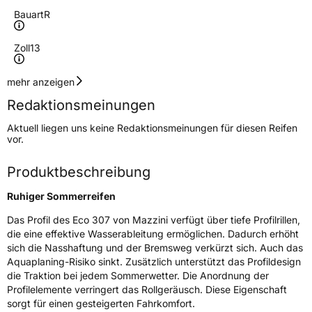
Bauart
R
Zoll
13
Geschwindigkeitsindex
T
mehr anzeigen
Redaktionsmeinungen
Höchstgeschwindigkeit
190 km/h
Aktuell liegen uns keine Redaktionsmeinungen für diesen Reifen
Lastindex
79
vor.
Höchstlast
437 kg
Produktbeschreibung
Ruhiger Sommerreifen
Generelle Merkmale
Das Profil des Eco 307 von Mazzini verfügt über tiefe Profilrillen,
Fahrzeugtyp
PKW
die eine effektive Wasserableitung ermöglichen. Dadurch erhöht
Verwendung
Sommerreifen
sich die Nasshaftung und der Bremsweg verkürzt sich. Auch das
Aquaplaning-Risiko sinkt. Zusätzlich unterstützt das Profildesign
Modellname
Eco 307
die Traktion bei jedem Sommerwetter. Die Anordnung der
Fahrzeugart
PKW & SUV
Profilelemente verringert das Rollgeräusch. Diese Eigenschaft
sorgt für einen gesteigerten Fahrkomfort.