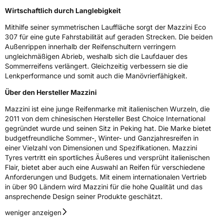
Wirtschaftlich durch Langlebigkeit
Weitere Eigenschaften
Mithilfe seiner symmetrischen Lauffläche sorgt der Mazzini Eco
Schlauchtyp
TL
307 für eine gute Fahrstabilität auf geraden Strecken. Die beiden
Außenrippen innerhalb der Reifenschultern verringern
Zustand
Neureifen
ungleichmäßigen Abrieb, weshalb sich die Laufdauer des
Sommerreifens verlängert. Gleichzeitig verbessern sie die
Lenkperformance und somit auch die Manövrierfähigkeit.
EU Label
Über den Hersteller Mazzini
Effizienz
D
Mazzini ist eine junge Reifenmarke mit italienischen Wurzeln, die
2011 von dem chinesischen Hersteller Best Choice International
Nasshaftung
C
gegründet wurde und seinen Sitz in Peking hat. Die Marke bietet
budgetfreundliche Sommer-, Winter- und Ganzjahresreifen in
einer Vielzahl von Dimensionen und Spezifikationen. Mazzini
Rollgeräusch (Klasse)
B
Tyres vertritt ein sportliches Äußeres und versprüht italienischen
Flair, bietet aber auch eine Auswahl an Reifen für verschiedene
Rollgeräusch (dB)
70
Anforderungen und Budgets. Mit einem internationalen Vertrieb
in über 90 Ländern wird Mazzini für die hohe Qualität und das
Fahrzeugklasse
C1
ansprechende Design seiner Produkte geschätzt.
3PMSF / Schneeflockensymbol / Alpine-Symbol
Nein
weniger anzeigen