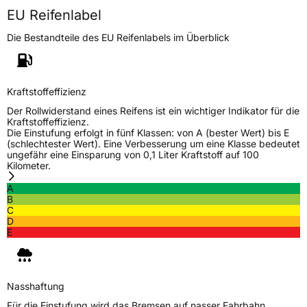
EU Reifenlabel
EPREL ID
586732
Die Bestandteile des EU Reifenlabels im Überblick
Allgemeine Produktsicherheit (GPSR)
Herstellerkontakt
EUCEREP B.V., Roald Dahllaan 33 5629MC
Eindhoven The Netherlands Niederlande,
Kraftstoffeffizienz
eucerep@eucerep.com
Der Rollwiderstand eines Reifens ist ein wichtiger Indikator für die
Kraftstoffeffizienz.
Die Einstufung erfolgt in fünf Klassen: von A (bester Wert) bis E
(schlechtester Wert). Eine Verbesserung um eine Klasse bedeutet
ungefähr eine Einsparung von 0,1 Liter Kraftstoff auf 100
Kilometer.
A
B
C
D
E
Nasshaftung
Für die Einstufung wird das Bremsen auf nasser Fahrbahn