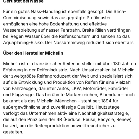
Gerüstet bei Nässe
Eisgrip
Nein
Für ein gutes Nass-Handling ist ebenfalls gesorgt. Die Silica-
EPREL ID
409108
Gummimischung sowie das ausgeprägte Profilmuster
ermöglichen eine hohe Bodenhaftung und effektive
Allgemeine Produktsicherheit (GPSR)
Wasserableitung auf nasser Fahrbahn. Breite Rillen verdrängen
bei Regen Wasser über die Reifenschultern und senken so das
Herstellerkontakt
MANUFACTURE FRANCAISE DES
Aquaplaning-Risiko. Der Nassbremsweg reduziert sich ebenfalls.
PNEUMATIQUES MICHELIN, place des
Carmes-Déchaux 23 63000 Clermont-
Über den Hersteller Michelin
Ferrand Frankreich, contact@tc.michelin.eu
Michelin ist ein französischer Reifenhersteller mit über 130 Jahren
Erfahrung in der Reifenindustrie. Nach Umsatzzahlen ist Michelin
der zweitgrößte Reifenproduzent der Welt und spezialisiert sich
auf die Entwicklung und Produktion von Reifen für eine Vielzahl
von Fahrzeugen, darunter Autos, LKW, Motorräder, Fahrräder
und Flugzeuge. Das berühmte Markenzeichen, Bibendum – auch
bekannt als das Michelin-Männchen – steht seit 1894 für
außergewöhnliche und zuverlässige Qualität. Heutzutage
verfolgt das Unternehmen aktiv eine Nachhaltigkeitsstrategie,
die auf den Prinzipien der 4R (Reduce, Reuse, Recycle, Renew)
basiert, um die Reifenproduktion umweltfreundlicher zu
gestalten.