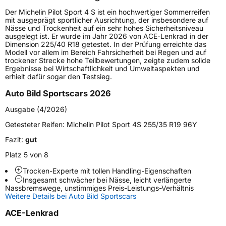
Höchstgeschwindigkeit
300 km/h
Der Michelin Pilot Sport 4 S ist ein hochwertiger Sommerreifen
Lastindex
105
mit ausgeprägt sportlicher Ausrichtung, der insbesondere auf
Nässe und Trockenheit auf ein sehr hohes Sicherheitsniveau
ausgelegt ist. Er wurde im Jahr 2026 von ACE-Lenkrad in der
Höchstlast
925 kg
Dimension 225/40 R18 getestet. In der Prüfung erreichte das
Modell vor allem im Bereich Fahrsicherheit bei Regen und auf
Gewicht (in kg)
15,495 kg
trockener Strecke hohe Teilbewertungen, zeigte zudem solide
Ergebnisse bei Wirtschaftlichkeit und Umweltaspekten und
erhielt dafür sogar den Testsieg.
Generelle Merkmale
Auto Bild Sportscars 2026
Fahrzeugtyp
PKW
Ausgabe (4/2026)
Verwendung
Sommerreifen
Getesteter Reifen:
Michelin Pilot Sport 4S 255/35 R19 96Y
Modellname
Pilot Sport 4
Fazit:
gut
Fahrzeugart
PKW & SUV
Platz 5 von 8
Trocken-Experte mit tollen Handling-Eigenschaften
Weitere Eigenschaften
Insgesamt schwächer bei Nässe, leicht verlängerte
Nassbremswege, unstimmiges Preis-Leistungs-Verhältnis
Schlauchtyp
TL
Weitere Details bei Auto Bild Sportscars
ACE-Lenkrad
Zustand
Neureifen