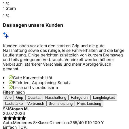
1 %
1 Stern
1 %
Das sagen unsere Kunden
Kunden loben vor allem den starken Grip und die gute
Nasshaftung sowie das ruhige, leise Fahrverhalten und die lange
Laufleistung. Einige berichten zusätzlich von kurzem Bremsweg
und teils geringerem Verbrauch. Vereinzelt werden höherer
Verbrauch, stärkerer Verschleiß und mehr Abrollgeräusch
genannt.
Gute Kurvenstabilität
Effektiver Aquaplaning-Schutz
Leise und vibrationsarm
Filtern nach
Alle
Grip
Qualität
Nasshaftung
Fahrgefühl
Langlebigkeit
Lautstärke
Verbrauch
Bremsleistung
Preis-Leistung
SM
Stoyan M.
20.07.2026
Auto:
Mercedes S-Klasse
Dimension:
255/40 R19 100 Y
Einfach TOP.