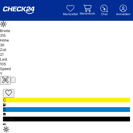
Warenkorb
Merkzettel
Chat
Anmelden
Breite
315
Höhe
30
Zoll
21
Last
105
Speed
Y
C
B
73db