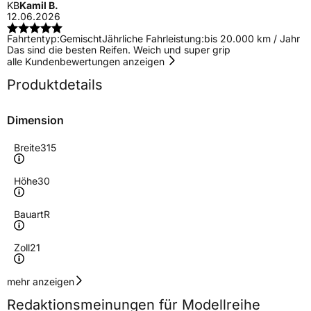
KB
Kamil B.
12.06.2026
Fahrtentyp:
Gemischt
Jährliche Fahrleistung:
bis 20.000 km / Jahr
Das sind die besten Reifen. Weich und super grip
alle Kundenbewertungen anzeigen
Produktdetails
Dimension
Breite
315
Höhe
30
Bauart
R
Zoll
21
Geschwindigkeitsindex
Y
mehr anzeigen
Redaktionsmeinungen für Modellreihe