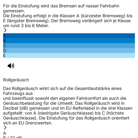
Für die Einstufung wird das Bremsen auf nasser Fahrbahn
gemessen.
Die Einstufung erfolgt in die Klassen A (kürzester Bremsweg) bis
E (längster Bremsweg). Der Bremsweg verlängert sich je Klasse
um rund 3 bis 6 Meter.
A
B
C
D
E
Rollgeräusch
Das Rollgeräusch wirkt sich auf die Gesamtlautstärke eines
Fahrzeugs aus
und beeinflusst sowohl den eigenen Fahrkomfort als auch die
Geräuschbelastung für die Umwelt. Das Rollgeräusch wird in
Dezibel (dB) gemessen und im EU Reifenlabel in die drei Klassen
aufgeteilt: von A (niedrigste Geräuschklasse) bis C (höchste
Geräuschklasse). Die Einstufung für das Rollgeräusch orientiert
sich an EU Grenzwerten.
A
B
/
73
dB