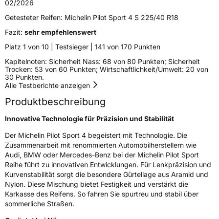
02/2026
Verstärkt
XL
Getesteter Reifen:
Michelin Pilot Sport 4 S 225/40 R18
Fazit:
sehr empfehlenswert
Verminderte Geräuschentwicklung
Acoustic
Platz 1 von 10 | Testsieger | 141 von 170 Punkten
Empfohlen für Porsche
N0
Kapitelnoten: Sicherheit Nass: 68 von 80 Punkten; Sicherheit
Trocken: 53 von 60 Punkten; Wirtschaftlichkeit/Umwelt: 20 von
EU Label
30 Punkten.
Alle Testberichte anzeigen
Effizienz
C
Produktbeschreibung
Nasshaftung
B
Innovative Technologie für Präzision und Stabilität
Der Michelin Pilot Sport 4 begeistert mit Technologie. Die
Rollgeräusch (Klasse)
B
Zusammenarbeit mit renommierten Automobilherstellern wie
Audi, BMW oder Mercedes-Benz bei der Michelin Pilot Sport
Rollgeräusch (dB)
73
Reihe führt zu innovativen Entwicklungen. Für Lenkpräzision und
Kurvenstabilität sorgt die besondere Gürtellage aus Aramid und
Fahrzeugklasse
C1
Nylon. Diese Mischung bietet Festigkeit und verstärkt die
Karkasse des Reifens. So fahren Sie spurtreu und stabil über
3PMSF / Schneeflockensymbol / Alpine-Symbol
Nein
sommerliche Straßen.